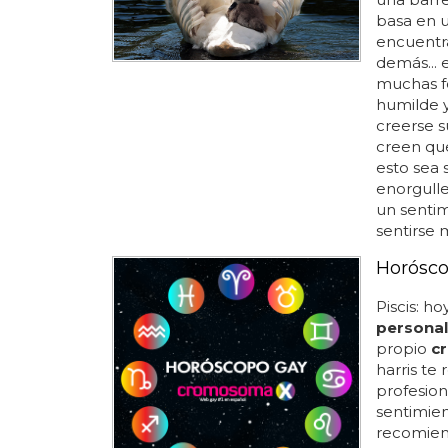
basa en u
encuentra
demás... 
muchas fo
humilde y
creerse s
creen que
esto sea 
enorgulle
un sentim
sentirse 
Horósco
Piscis: h
personal
propio
c
harris te
profesion
sentimien
recomien