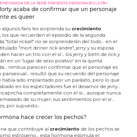
TEMPORADA DE LA SERIE PRESENTA PERSONAJES LGTB+
Morty acaba de confirmar que un personaje
nte es queer
 algunos fans les sorprenda su
crecimiento
, los que recuerden el episodio de la segunda
 "total rickall" no se sorprenderán del todo... en el
titulado "mort dinner rick andre", jerry y su esposa
en hacer un trío con el sr... los jerry y beth de rick y
án en un 'lugar de sexo positivo' en la quinta
a... nimbus parecen confirmar que el personaje es
o pansexual... resultó que su recuerdo del personaje
 y había sido implantado por un parásito, pero lo que
bado en los espectadores fue el desamor de jerry...
encapricha completamente con el sr... aunque nunca
demasiado de su mujer, sus sentimientos por el sr...
s, por supuesto...
rmona hace crecer los pechos?
na que contribuye al
crecimiento
de los pechos se
omo estrógeno... esta hormona estimula el