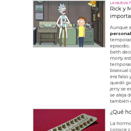
LA NUEVA 
Rick y 
importa
Aunque a
personal
temporada
episodio, 
beth decid
morty est
temporad
bisexual 
era falso
quedó gra
jerry se 
se aleja 
también e
¿Qué ho
La hormo
conoce c