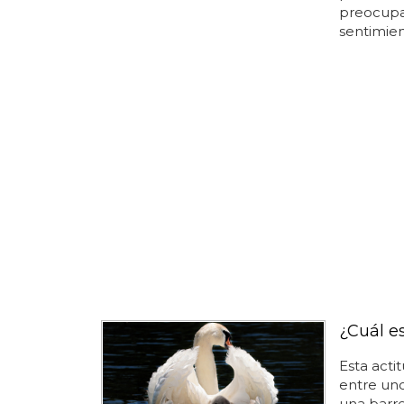
preocupan
sentimient
¿Cuál es
Esta acti
entre un
una barre