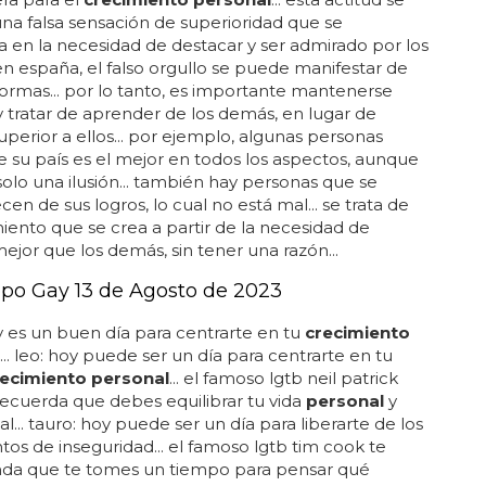
na falsa sensación de superioridad que se
 en la necesidad de destacar y ser admirado por los
en españa, el falso orgullo se puede manifestar de
rmas... por lo tanto, es importante mantenerse
 tratar de aprender de los demás, en lugar de
uperior a ellos... por ejemplo, algunas personas
 su país es el mejor en todos los aspectos, aunque
solo una ilusión... también hay personas que se
cen de sus logros, lo cual no está mal... se trata de
iento que se crea a partir de la necesidad de
mejor que los demás, sin tener una razón...
po Gay 13 de Agosto de 2023
oy es un buen día para centrarte en tu
crecimiento
... leo: hoy puede ser un día para centrarte en tu
recimiento personal
... el famoso lgtb neil patrick
 recuerda que debes equilibrar tu vida
personal
y
al... tauro: hoy puede ser un día para liberarte de los
tos de inseguridad... el famoso lgtb tim cook te
da que te tomes un tiempo para pensar qué