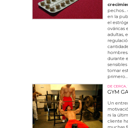
crecimie
pechos...
en la pub
el estróg
ováricas 
adultas, 
regulació
cantidade
hombres.
durante e
sensibles
tomar es
primero...
DE CERCA,
GYM GAY
Un entr
motivació
ni la últ
cliente h
muchas f