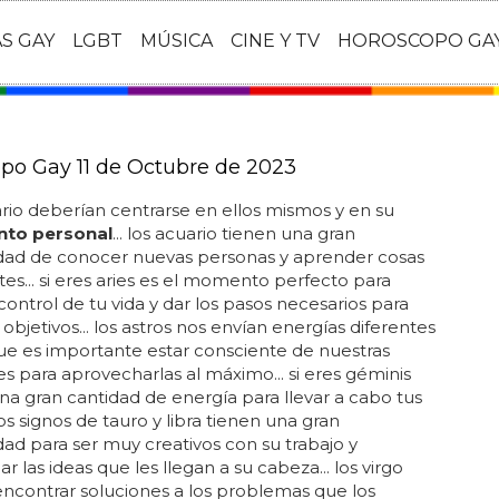
AS GAY
LGBT
MÚSICA
CINE Y TV
HOROSCOPO GA
po Gay 11 de Octubre de 2023
ario deberían centrarse en ellos mismos y en su
nto personal
... los acuario tienen una gran
dad de conocer nuevas personas y aprender cosas
tes... si eres aries es el momento perfecto para
control de tu vida y dar los pasos necesarios para
 objetivos... los astros nos envían energías diferentes
que es importante estar consciente de nuestras
 para aprovecharlas al máximo... si eres géminis
na gran cantidad de energía para llevar a cabo tus
los signos de tauro y libra tienen una gran
ad para ser muy creativos con su trabajo y
r las ideas que les llegan a su cabeza... los virgo
ncontrar soluciones a los problemas que los