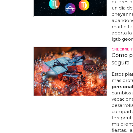
quieres d
un día de
cheyenne 
abandones
martin te
aporta la 
lgtb geor
CRECIMIEN
Cómo pa
segura
Estos pl
más profu
personal
cambios p
vacacion
desarroll
comparto 
terapeuta
mis clien
fiestas..