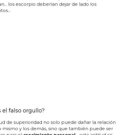
... los escorpio deberían dejar de lado los
os...
 el falso orgullo?
tud de superioridad no solo puede dañar la relación
o mismo y los demás, sino que también puede ser
ra para el
crecimiento personal
... esta actitud se