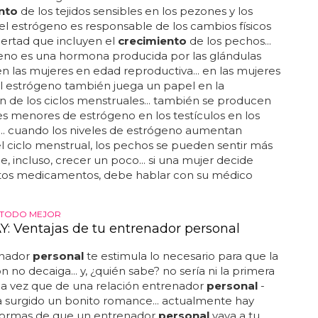
nto
de los tejidos sensibles en los pezones y los
 el estrógeno es responsable de los cambios físicos
ertad que incluyen el
crecimiento
de los pechos...
eno es una hormona producida por las glándulas
en las mujeres en edad reproductiva... en las mujeres
el estrógeno también juega un papel en la
n de los ciclos menstruales... también se producen
s menores de estrógeno en los testículos en los
.. cuando los niveles de estrógeno aumentan
l ciclo menstrual, los pechos se pueden sentir más
 e, incluso, crecer un poco... si una mujer decide
tos medicamentos, debe hablar con su médico
 TODO MEJOR
: Ventajas de tu entrenador personal
enador
personal
te estimula lo necesario para que la
n no decaiga... y, ¿quién sabe? no sería ni la primera
ima vez que de una relación entrenador
personal
-
a surgido un bonito romance... actualmente hay
ormas de que un entrenador
personal
vaya a tu