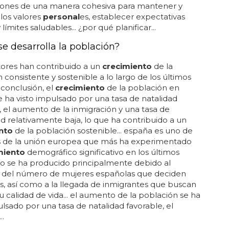
iones de una manera cohesiva para mantener y
los valores
personal
es, establecer expectativas
y límites saludables... ¿por qué planificar...
e desarrolla la población?
tores han contribuido a un
crecimiento
de la
 consistente y sostenible a lo largo de los últimos
 conclusión, el
crecimiento
de la población en
 ha visto impulsado por una tasa de natalidad
, el aumento de la inmigración y una tasa de
d relativamente baja, lo que ha contribuido a un
nto
de la población sostenible... españa es uno de
es de la unión europea que más ha experimentado
miento
demográfico significativo en los últimos
sto se ha producido principalmente debido al
del número de mujeres españolas que deciden
os, así como a la llegada de inmigrantes que buscan
u calidad de vida... el aumento de la población se ha
ulsado por una tasa de natalidad favorable, el
.