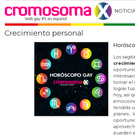
NOTICI
Crecimiento personal
Horósco
Los sagit
crecimie
oportuni
interesan
tomar el 
lograr tus
hoy, así 
emociones
tendrás u
planes... 
oportunid
aprovecha
pueden e