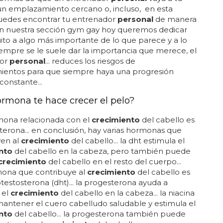
un emplazamiento cercano o, incluso, en esta
uedes encontrar tu entrenador
personal
de manera
 en nuestra sección gym gay hoy queremos dedicar
to a algo más importante de lo que parece y a lo
empre se le suele dar la importancia que merece, el
dor
personal
... reduces los riesgos de
ientos para que siempre haya una progresión
constante...
rmona te hace crecer el pelo?
mona relacionada con el
crecimiento
del cabello es
terona... en conclusión, hay varias hormonas que
yen al
crecimiento
del cabello... la dht estimula el
nto
del cabello en la cabeza, pero también puede
crecimiento
del cabello en el resto del cuerpo...
mona que contribuye al
crecimiento
del cabello es
otestosterona (dht)... la progesterona ayuda a
 el
crecimiento
del cabello en la cabeza... la niacina
antener el cuero cabelludo saludable y estimula el
nto
del cabello... la progesterona también puede