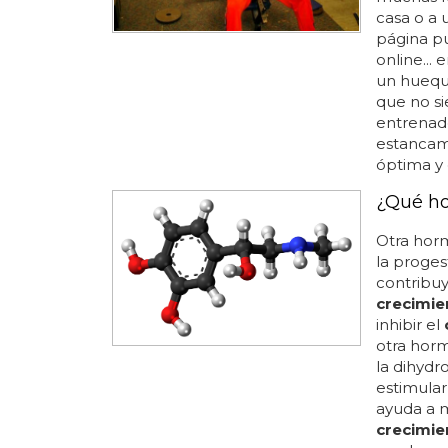
casa o a 
página p
online...
un huequi
que no si
entrena
estancam
óptima y 
¿Qué ho
Otra hor
la proges
contribu
crecimie
inhibir el
otra hor
la dihydr
estimular
ayuda a m
crecimie