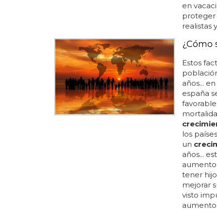
en vacac
proteger 
realistas 
¿Cómo s
Estos fac
población
años... en
españa se
favorable
mortalida
crecimie
los país
un
creci
años... e
aumento 
tener hij
mejorar s
visto imp
aumento..