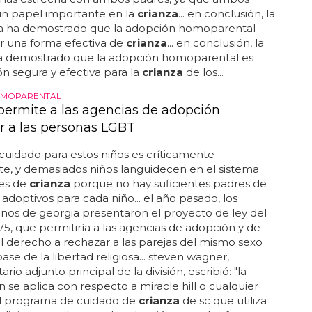
un papel importante en la
crianza
... en conclusión, la
ía ha demostrado que la adopción homoparental
r una forma efectiva de
crianza
... en conclusión, la
ha demostrado que la adopción homoparental es
n segura y efectiva para la
crianza
de los...
OMOPARENTAL
ermite a las agencias de adopción
r a las personas LGBT
cuidado para estos niños es críticamente
e, y demasiados niños languidecen en el sistema
es de
crianza
porque no hay suficientes padres de
 adoptivos para cada niño... el año pasado, los
nos de georgia presentaron el proyecto de ley del
5, que permitiría a las agencias de adopción y de
l derecho a rechazar a las parejas del mismo sexo
ase de la libertad religiosa... steven wagner,
rio adjunto principal de la división, escribió: "la
 se aplica con respecto a miracle hill o cualquier
el programa de cuidado de
crianza
de sc que utiliza