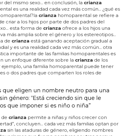
r del mismo sexo... en conclusión, la
crianza
ntal es una realidad cada vez más común... ¿qué es
omoparental?la
crianza
homoparental se refiere a
de criar a los hijos por parte de dos padres del
o... esta forma de
crianza
ofrece a los hijos una
va más amplia sobre el género y los estereotipos...
ma de
crianza
está ganando aceptación gradual a
dial y es una realidad cada vez más común... otra
stica importante de las familias homoparentales es
n un enfoque diferente sobre la
crianza
de los
por ejemplo, una familia homoparental puede tener
es o dos padres que comparten los roles de
s que eligen un nombre neutro para una
sin género: “Está creciendo sin que le
s que imponer si es niño o niña”
o de
crianza
permite a niñas y niños crecer con
ertad”, concluyen... cada vez más familias optan por
nza
sin las ataduras de género, eligiendo nombres