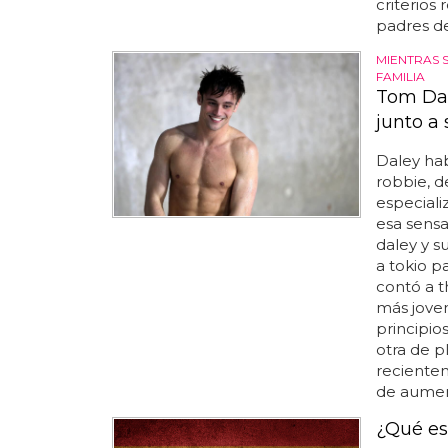
criterios 
padres de
MIENTRAS 
FAMILIA
Tom Dal
junto a
Daley ha
robbie, d
especiali
esa sensa
daley y s
a tokio p
contó a t
más joven
principio
otra de p
recientem
de aument
¿Qué es