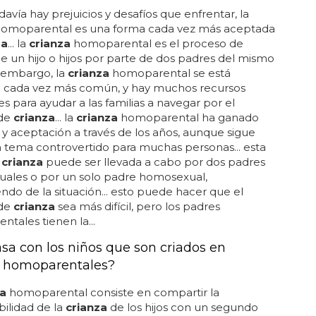
davía hay prejuicios y desafíos que enfrentar, la
omoparental es una forma cada vez más aceptada
za
... la
crianza
homoparental es el proceso de
e un hijo o hijos por parte de dos padres del mismo
in embargo, la
crianza
homoparental se está
o cada vez más común, y hay muchos recursos
es para ayudar a las familias a navegar por el
 de
crianza
... la
crianza
homoparental ha ganado
ad y aceptación a través de los años, aunque sigue
 tema controvertido para muchas personas... esta
e
crianza
puede ser llevada a cabo por dos padres
ales o por un solo padre homosexual,
do de la situación... esto puede hacer que el
 de
crianza
sea más difícil, pero los padres
tales tienen la...
sa con los niños que son criados en
s homoparentales?
za
homoparental consiste en compartir la
ilidad de la
crianza
de los hijos con un segundo