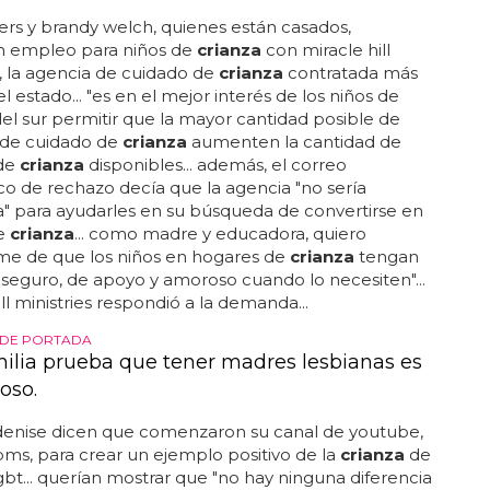
rs y brandy welch, quienes están casados,
on empleo para niños de
crianza
con miracle hill
s, la agencia de cuidado de
crianza
contratada más
l estado... "es en el mejor interés de los niños de
del sur permitir que la mayor cantidad posible de
 de cuidado de
crianza
aumenten la cantidad de
de
crianza
disponibles... además, el correo
co de rechazo decía que la agencia "no sería
" para ayudarles en su búsqueda de convertirse en
e
crianza
... como madre y educadora, quiero
me de que los niños en hogares de
crianza
tengan
seguro, de apoyo y amoroso cuando lo necesiten"...
ill ministries respondió a la demanda...
 DE PORTADA
milia prueba que tener madres lesbianas es
oso.
denise dicen que comenzaron su canal de youtube,
s, para crear un ejemplo positivo de la
crianza
de
 lgbt... querían mostrar que "no hay ninguna diferencia