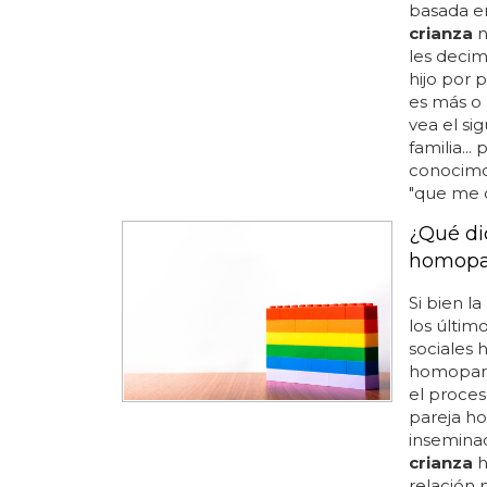
basada en
crianza
n
les decim
hijo por 
es más o 
vea el si
familia...
conocimo
"que me qu
¿Qué di
homopa
Si bien la
los últim
sociales 
homopar
el proce
pareja ho
inseminac
crianza
h
relación