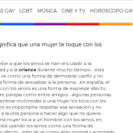
AS GAY
LGBT
MÚSICA
CINE Y TV
HOROSCOPO GA
gnifica que una mujer te toque con los
ebe a que los senos se han vinculado a la
d y a la
crianza
durante mucho tiempo... esta
e ve como una forma de demostrar cariño y no
forma de sexualizar a la persona... en españa, el
con los senos es una forma de expresar afecto,
re parejas como entre amigos... algunas personas
ntirse incómodas si una mujer los toca con los
ro es importante respetar esa sensación y no
 a la otra persona a hacer algo que no quiere...
na mujer toca a un hombre con los senos, en
 está usando los senos como una forma de
r afecto... esto se ve como algo normal y aceptado,