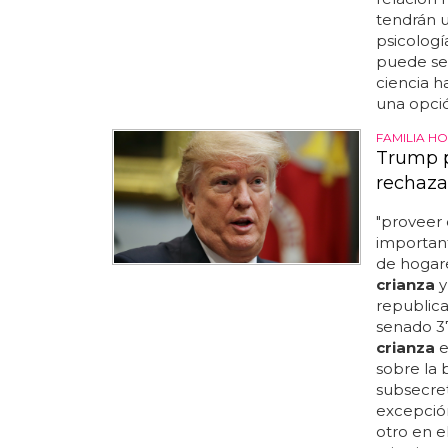
tendrán 
psicolog
puede se
ciencia 
una opció
FAMILIA H
Trump p
rechaza
"proveer 
important
de hogar
crianza
y
republica
senado 37
crianza
e
sobre la b
subsecreta
excepción
otro en 