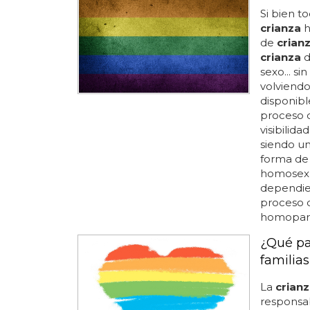
Si bien to
crianza
h
de
crian
crianza
d
sexo... s
volviend
disponibl
proceso
visibilid
siendo un
forma d
homosexu
dependien
proceso
homoparen
¿Qué pa
familia
La
crian
responsab