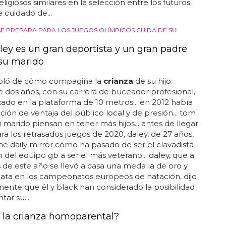
religiosos similares en la selección entre los futuros
 cuidado de...
SE PREPARA PARA LOS JUEGOS OLÍMPICOS CUIDA DE SU
ey es un gran deportista y un gran padre
 su marido
bló de cómo compagina la
crianza
de su hijo
e dos años, con su carrera de buceador profesional,
zado en la plataforma de 10 metros... en 2012 había
ción de ventaja del público local y de presión... tom
u marido piensan en tener más hijos... antes de llegar
ara los retrasados juegos de 2020, daley, de 27 años,
he daily mirror cómo ha pasado de ser el clavadista
 del equipo gb a ser el más veterano... daley, que a
s de este año se llevó a casa una medalla de oro y
lata en los campeonatos europeos de natación, dijo
ente que él y black han considerado la posibilidad
ar su...
 la crianza homoparental?