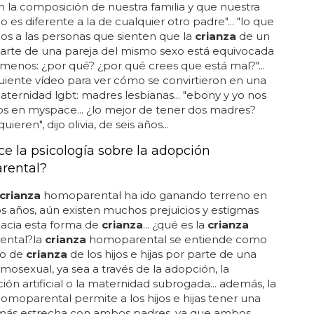
 la composición de nuestra familia y que nuestra
o es diferente a la de cualquier otro padre"... "lo que
os a las personas que sienten que la
crianza
de un
parte de una pareja del mismo sexo está equivocada
menos: ¿por qué? ¿por qué crees que está mal?"...
guiente vídeo para ver cómo se convirtieron en una
 paternidad lgbt: madres lesbianas... "ebony y yo nos
s en myspace... ¿lo mejor de tener dos madres?
ieren", dijo olivia, de seis años...
ce la psicología sobre la adopción
rental?
crianza
homoparental ha ido ganando terreno en
os años, aún existen muchos prejuicios y estigmas
hacia esta forma de
crianza
... ¿qué es la
crianza
ental?la
crianza
homoparental se entiende como
so de
crianza
de los hijos e hijas por parte de una
mosexual, ya sea a través de la adopción, la
ión artificial o la maternidad subrogada... además, la
omoparental permite a los hijos e hijas tener una
 más estrecha con ambos padres, ya que ambos