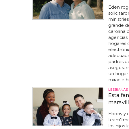
Eden roge
solicitar
ministrie
grande de
carolina 
agencias
hogares 
electróni
adecuada
padres d
asegurar
un hogar 
miracle h
LESBIANAS
Esta fa
maravill
Ebony y 
team2mom
los hijos