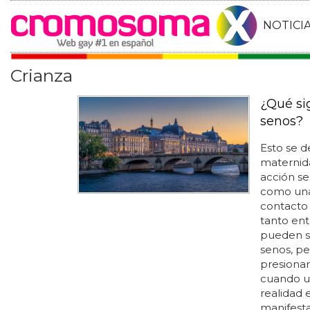
NOTICI
Crianza
¿Qué si
senos?
Esto se d
maternida
acción s
como una 
contacto 
tanto ent
pueden se
senos, pe
presionar
cuando u
realidad
manifesta