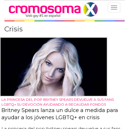
Toggle
navigat
Crisis
LA PRINCESA DEL POP BRITNEY SPEARS DEVUELVE A SUS FANS
LGBTQ+ SU DEVOCIÓN AYUDANDO A RECAUDAR FONDOS
Britney Spears lanza un dulce a medida para
ayudar a los jóvenes LGBTQ+ en crisis
La princesa del pop britney spears devuelve a sus fans