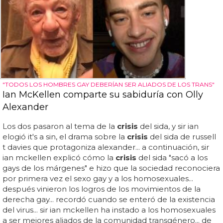
"TODOS LOS HOMBRES GAY DEBERÍAN SER ALIADOS DE LOS TRANS"
Ian McKellen comparte su sabiduría con Olly
Alexander
Los dos pasaron al tema de la
crisis
del sida, y sir ian
elogió it's a sin, el drama sobre la
crisis
del sida de russell
t davies que protagoniza alexander... a continuación, sir
ian mckellen explicó cómo la
crisis
del sida "sacó a los
gays de los márgenes" e hizo que la sociedad reconociera
por primera vez el sexo gay y a los homosexuales...
después vinieron los logros de los movimientos de la
derecha gay... recordó cuando se enteró de la existencia
del virus... sir ian mckellen ha instado a los homosexuales
a ser mejores aliados de la comunidad transgénero... de