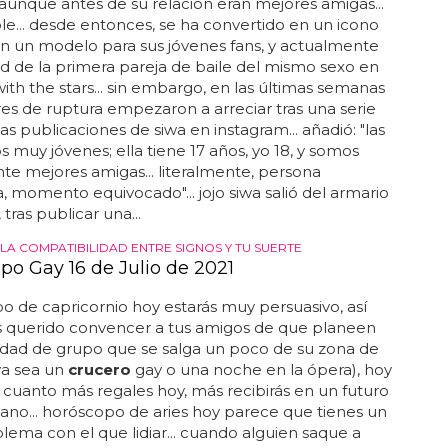
 aunque antes de su relación eran mejores amigas...
ble... desde entonces, se ha convertido en un icono
n un modelo para sus jóvenes fans, y actualmente
ad de la primera pareja de baile del mismo sexo en
ith the stars... sin embargo, en las últimas semanas
es de ruptura empezaron a arreciar tras una serie
cas publicaciones de siwa en instagram... añadió: "las
 muy jóvenes; ella tiene 17 años, yo 18, y somos
nte mejores amigas... literalmente, persona
 momento equivocado"... jojo siwa salió del armario
tras publicar una...
LA COMPATIBILIDAD ENTRE SIGNOS Y TU SUERTE
po Gay 16 de Julio de 2021
 de capricornio hoy estarás muy persuasivo, así
s querido convencer a tus amigos de que planeen
idad de grupo que se salga un poco de su zona de
ya sea un
crucero
gay o una noche en la ópera), hoy
... cuanto más regales hoy, más recibirás en un futuro
no... horóscopo de aries hoy parece que tienes un
lema con el que lidiar... cuando alguien saque a