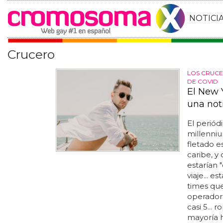
NOTICI
Crucero
LOS CRUCE
DE COVID
El New 
una not
El periód
millenni
fletado 
caribe, y 
estarían 
viaje... 
times que
operador 
casi 5...
mayoría h