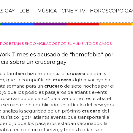
AS GAY
LGBT
MÚSICA
CINE Y TV
HOROSCOPO GA
ROS ESTÁN SIENDO VIGILADOS POR EL AUMENTO DE CASOS
York Times es acusado de "homofobia" por
icia sobre un crucero gay
ico también hizo referencia al
crucero
celebrity
um, que la compañía de
crucero
s lgbt+ vacaya ha
esta semana para un
crucero
de siete noches por el
dijo que los posibles pasajeros de atlantis events
"observando de cerca" para ver cómo resultaba el
esta semana se ha publicado un artículo del new york
 analiza la seguridad de un próximo
crucero
del
turístico lgbt+ atlantis events, que transportará a
 roper dijo que los pasajeros estaban vacunados, la
abía recibido un refuerzo, y todos habían sido