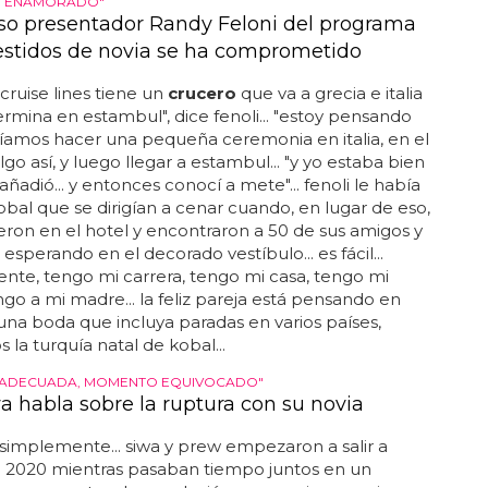
N ENAMORADO"
so presentador Randy Feloni del programa
estidos de novia se ha comprometido
 cruise lines tiene un
crucero
que va a grecia e italia
ermina en estambul", dice fenoli... "estoy pensando
íamos hacer una pequeña ceremonia en italia, en el
lgo así, y luego llegar a estambul... "y yo estaba bien
añadió... y entonces conocí a mete"... fenoli le había
obal que se dirigían a cenar cuando, en lugar de eso,
eron en el hotel y encontraron a 50 de sus amigos y
 esperando en el decorado vestíbulo... es fácil...
nte, tengo mi carrera, tengo mi casa, tengo mi
ngo a mi madre... la feliz pareja está pensando en
una boda que incluya paradas en varios países,
s la turquía natal de kobal...
 ADECUADA, MOMENTO EQUIVOCADO"
wa habla sobre la ruptura con su novia
simplemente... siwa y prew empezaron a salir a
e 2020 mientras pasaban tiempo juntos en un