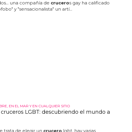
os... una compañía de
crucero
s gay ha calificado
bo" y "sensacionalista" un artí...
IBRE, EN EL MAR Y EN CUALQUIER SITIO
 cruceros LGBT: descubriendo el mundo a
 trata de elegir un
crucero
lgbt, hay varias