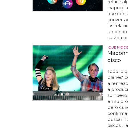
relucir a
inapropia
que consi
conversac
las relac
sintiénd
su vida p
¡QUÉ MODE
Madonna
disco
Todo lo q
planes" c
a remezcl
a produci
su nuevo d
en su pró
pero curi
confirma
buscar nu
discos...