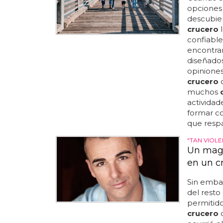
opciones 
descubie
crucero
l
confiable
encontrar
diseñados
opiniones
crucero
c
muchos
actividad
formar co
que respal
"TAN VIOLE
Un mago
en un c
Sin embar
del resto
permitido
crucero
q