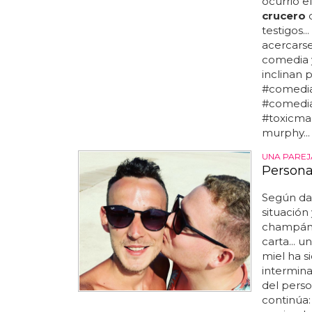
ocurrió e
crucero
d
testigos.
acercarse
comedia y
inclinan 
#comedia
#comedia
#toxicmas
murphy...
UNA PAREJ
Persona
Según da
situación
champán, 
carta... 
miel ha s
intermin
del pers
continúa: