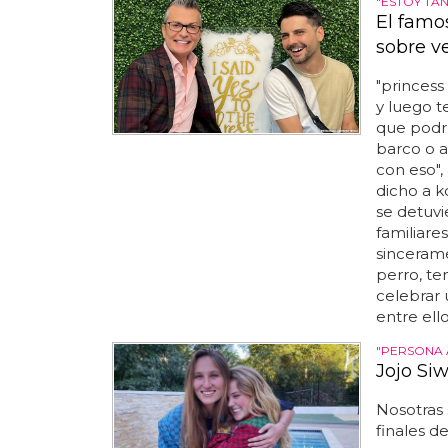
"ESTOY TA
El famo
sobre v
"princess
y luego t
que podr
barco o a
con eso", 
dicho a k
se detuvi
familiares
sincerame
perro, te
celebrar 
entre ello
"PERSONA
Jojo Si
Nosotras 
finales d