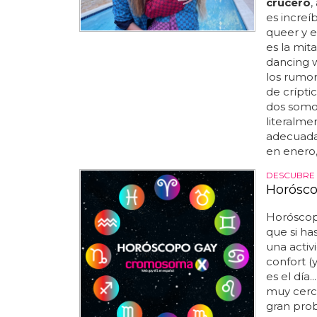
crucero
,
es increí
queer y e
es la mit
dancing w
los rumor
de crípti
dos somos
literalme
adecuada,
en enero, 
DESCUBRE 
Horósco
Horóscopo
que si ha
una activ
confort (
es el día
muy cerca
gran prob