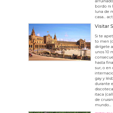
arruinado
bordo ni 
luna de m
casa... a
Visitar S
Si te ap
to men (c
dirígete 
unos 10 m
consecuen
hasta fin
sur, o en
internaci
gay y lésb
durante el
discoteca
itaca (ca
de cruisin
mundo...