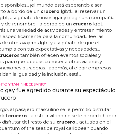
disponibles... ¡el mundo está esperando a ser
rto a bordo de un
crucero
lgbt!... al reservar un
gbt, asegúrate de investigar y elegir una compañía
 y de renombre... a bordo de un
crucero
lgbt,
ás una variedad de actividades y entretenimiento
 específicamente para la comunidad... lee las
 de otros viajeros lgbt y asegúrate de que el
umpla con tus expectativas y necesidades...
crucero
s también ofrecen eventos sociales y
es para que puedas conocer a otros viajeros y
nexiones duraderas... además, al elegir empresas
dan la igualdad y la inclusión, está...
NTO Y TAN INNECESARIO"
 gay fue agredido durante su espectáculo
rucero
go, al pasajero masculino se le permitió disfrutar
 del
crucero
... a este invitado no se le debería haber
 disfrutar del resto de su
crucero
... actuaba en el
uantum of the seas de royal caribbean cuando