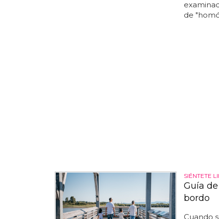
examinad
de "homófo
SIÉNTETE L
Guía de
bordo
Cuando se