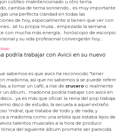
lgún cotilleo malintencionado u otro tema
do, cambia de tema sonriendo... es muy importante
gas una perfecta claridad en todas las
iones de hoy, especialmente si tienen que ver con
iones... sé tu propia musa... empezarás la semana
ote con mucha más energía... horóscopo de escorpio
ersonal y su vida profesional convergerán hoy...
RNA!
 podría trabajar con Avicii en su nuevo
ue sabemos es que avicii ha reconocido "tener
on madonna, así que no sabemos si se puede referir
as, a tomar un café, a irse de
crucero
o realmente
r un álbum... madonna podría trabajar con avicii en
isco... ya es más que oficial: la reina del pop trabaja
ximo disco de estudio, la secuela a aquel extraño
oso 'mdna', que trataba de todo y de nada, y
ba a madonna como una artista que estaba lejos de
evos talentos musicales a la hora de producir
 la tónica del siguiente álbum promete ser parecida: