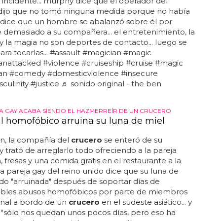
l incidente... murphy dice que el operador del
ijo que no tomó ninguna medida porque no había
.. dice que un hombre se abalanzó sobre él por
 demasiado a su compañera... el entretenimiento, la
 la magia no son deportes de contacto... luego se
para tocarlas... #assault #magician #magic
nattacked #violence #cruiseship #cruise #magic
n #comedy #domesticviolence #insecure
culinity #justice ♬ sonido original - the ben
A GAY ACABA SIENDO EL HAZMERREÍR DE UN CRUCERO
l homofóbico arruina su luna de miel
n, la compañía del
crucero
se enteró de su
 y trató de arreglarlo todo ofreciendo a la pareja
fresas y una comida gratis en el restaurante a la
una pareja gay del reino unido dice que su luna de
ido "arruinada" después de soportar días de
ables abusos homofóbicos por parte de miembros
onal a bordo de un
crucero
en el sudeste asiático... y
 "sólo nos quedan unos pocos días, pero eso ha