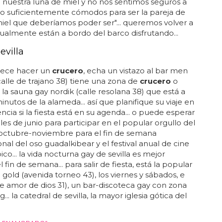
 nuestra luna de miel y no nos sentimos seguros a
lo suficientemente cómodos para ser la pareja de
iel que deberíamos poder ser"... queremos volver a
ctualmente están a bordo del barco disfrutando...
evilla
etece hacer un
crucero
, echa un vistazo al bar men
alle de trajano 38) tiene una zona de
crucero
o
a la sauna gay nordik (calle resolana 38) que está a
inutos de la alameda... así que planifique su viaje en
cia si la fiesta está en su agenda... o puede esperar
ales de junio para participar en el popular orgullo del
 octubre-noviembre para el fin de semana
onal del oso guadalkibear y el festival anual de cine
ico... la vida nocturna gay de sevilla es mejor
 fin de semana... para salir de fiesta, está la popular
 gold (avenida torneo 43), los viernes y sábados, e
lle amor de dios 31), un bar-discoteca gay con zona
g... la catedral de sevilla, la mayor iglesia gótica del