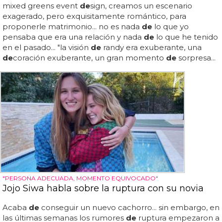
mixed greens event
de
sign, creamos un escenario
exagerado, pero exquisitamente romántico, para
proponerle matrimonio... no es nada
de
lo que yo
pensaba que era una relación y nada
de
lo que he tenido
en el pasado... "la visión
de
randy era exuberante, una
de
coración exuberante, un gran momento
de
sorpresa...
"PERSONA ADECUADA, MOMENTO EQUIVOCADO"
Jojo Siwa habla sobre la ruptura con su novia
Acaba
de
conseguir un nuevo cachorro... sin embargo, en
las últimas semanas los rumores
de
ruptura empezaron a