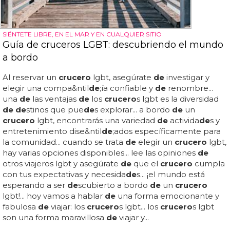
SIÉNTETE LIBRE, EN EL MAR Y EN CUALQUIER SITIO
Guía de cruceros LGBT: descubriendo el mundo
a bordo
Al reservar un
crucero
lgbt, asegúrate
de
investigar y
elegir una compa&ntil
de
;ía confiable y
de
renombre...
una
de
las ventajas
de
los
crucero
s lgbt es la diversidad
de de
stinos que pue
de
s explorar... a bordo
de
un
crucero
lgbt, encontrarás una variedad
de
activida
de
s y
entretenimiento dise&ntil
de
;ados específicamente para
la comunidad... cuando se trata
de
elegir un
crucero
lgbt,
hay varias opciones disponibles... lee las opiniones
de
otros viajeros lgbt y asegúrate
de
que el
crucero
cumpla
con tus expectativas y necesida
de
s... ¡el mundo está
esperando a ser
de
scubierto a bordo
de
un
crucero
lgbt!... hoy vamos a hablar
de
una forma emocionante y
fabulosa
de
viajar: los
crucero
s lgbt... los
crucero
s lgbt
son una forma maravillosa
de
viajar y...