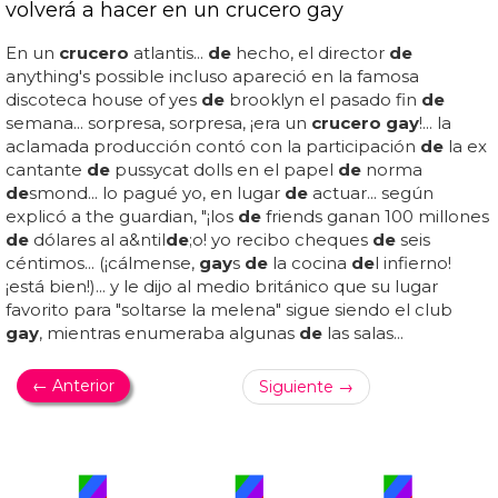
volverá a hacer en un crucero gay
En un
crucero
atlantis...
de
hecho, el director
de
anything's possible incluso apareció en la famosa
discoteca house of yes
de
brooklyn el pasado fin
de
semana... sorpresa, sorpresa, ¡era un
crucero gay
!... la
aclamada producción contó con la participación
de
la ex
cantante
de
pussycat dolls en el papel
de
norma
de
smond... lo pagué yo, en lugar
de
actuar... según
explicó a the guardian, "¡los
de
friends ganan 100 millones
de
dólares al a&ntil
de
;o! yo recibo cheques
de
seis
céntimos... (¡cálmense,
gay
s
de
la cocina
de
l infierno!
¡está bien!)... y le dijo al medio británico que su lugar
favorito para "soltarse la melena" sigue siendo el club
gay
, mientras enumeraba algunas
de
las salas...
← Anterior
Siguiente →