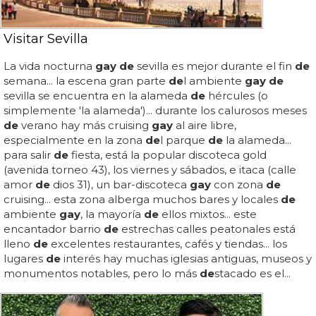
Visitar Sevilla
La vida nocturna
gay de
sevilla es mejor durante el fin
de
semana... la escena gran parte
de
l ambiente
gay de
sevilla se encuentra en la alameda
de
hércules (o
simplemente 'la alameda')... durante los calurosos meses
de
verano hay más cruising
gay
al aire libre,
especialmente en la zona
de
l parque
de
la alameda...
para salir
de
fiesta, está la popular discoteca gold
(avenida torneo 43), los viernes y sábados, e itaca (calle
amor
de
dios 31), un bar-discoteca
gay
con zona
de
cruising... esta zona alberga muchos bares y locales
de
ambiente
gay
, la mayoría
de
ellos mixtos... este
encantador barrio
de
estrechas calles peatonales está
lleno
de
excelentes restaurantes, cafés y tiendas... los
lugares
de
interés hay muchas iglesias antiguas, museos y
monumentos notables, pero lo más
de
stacado es el...