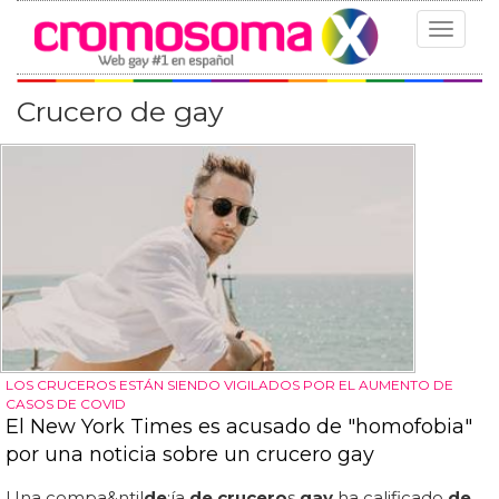
Toggle
navigat
Crucero de gay
LOS CRUCEROS ESTÁN SIENDO VIGILADOS POR EL AUMENTO DE
CASOS DE COVID
El New York Times es acusado de "homofobia"
por una noticia sobre un crucero gay
Una compa&ntil
de
;ía
de crucero
s
gay
ha calificado
de