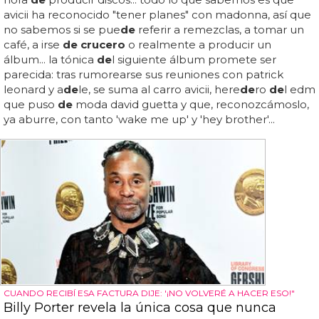
avicii ha reconocido "tener planes" con madonna, así que
no sabemos si se pue
de
referir a remezclas, a tomar un
café, a irse
de crucero
o realmente a producir un
álbum... la tónica
de
l siguiente álbum promete ser
parecida: tras rumorearse sus reuniones con patrick
leonard y a
de
le, se suma al carro avicii, here
de
ro
de
l edm
que puso
de
moda david guetta y que, reconozcámoslo,
ya aburre, con tanto 'wake me up' y 'hey brother'...
CUANDO RECIBÍ ESA FACTURA DIJE: '¡NO VOLVERÉ A HACER ESO!"
Billy Porter revela la única cosa que nunca