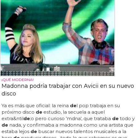
¡QUÉ MODERNA!
Madonna podría trabajar con Avicii en su nuevo
disco
Ya es más que oficial: la reina
de
l pop trabaja en su
próximo disco
de
estudio, la secuela a aquel
extra&ntil
de
;o pero curioso 'mdna', que trataba
de
todo y
de
nada, y confirmaba a madonna como una artista que
estaba lejos
de
buscar nuevos talentos musicales a la
hora
de
producir discos... todo lo que sabemos es que