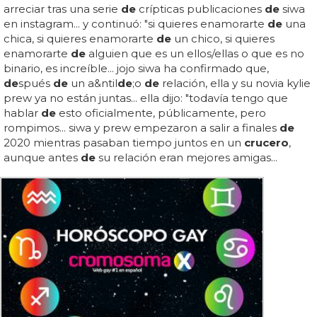
arreciar tras una serie
de
crípticas publicaciones
de
siwa
en instagram... y continuó: "si quieres enamorarte
de
una
chica, si quieres enamorarte
de
un chico, si quieres
enamorarte
de
alguien que es un ellos/ellas o que es no
binario, es increíble... jojo siwa ha confirmado que,
de
spués
de
un a&ntil
de
;o
de
relación, ella y su novia kylie
prew ya no están juntas... ella dijo: "todavía tengo que
hablar
de
esto oficialmente, públicamente, pero
rompimos... siwa y prew empezaron a salir a finales
de
2020 mientras pasaban tiempo juntos en un
crucero
,
aunque antes
de
su relación eran mejores amigas...