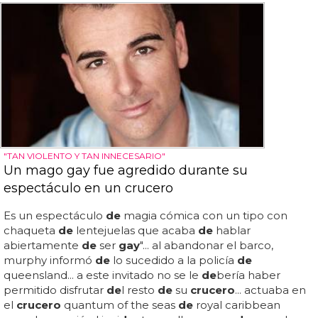
"TAN VIOLENTO Y TAN INNECESARIO"
Un mago gay fue agredido durante su
espectáculo en un crucero
Es un espectáculo
de
magia cómica con un tipo con
chaqueta
de
lentejuelas que acaba
de
hablar
abiertamente
de
ser
gay
"... al abandonar el barco,
murphy informó
de
lo sucedido a la policía
de
queensland... a este invitado no se le
de
bería haber
permitido disfrutar
de
l resto
de
su
crucero
... actuaba en
el
crucero
quantum of the seas
de
royal caribbean