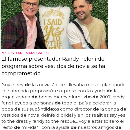
"ESTOY TAN ENAMORADO"
El famoso presentador Randy Feloni del
programa sobre vestidos de novia se ha
comprometido
"soy el rey
de
las novias", dice... llevaba meses planeando
la elaborada proposición sorpresa con la ayuda
de
la
organizadora
de
bodas marcy blum...
de
s
de
2007, randy
fenoli ayuda a personas
de
todo el país a celebrar la
boda
de
sus sue&ntil
de
;os como director
de
la tienda
de
vestidos
de
novia kleinfeld bridal y en los realities say yes
to the dress y randy to the rescue... voy a estar soltero el
resto
de
mi vida"... con la ayuda
de
nuestros amigos
de