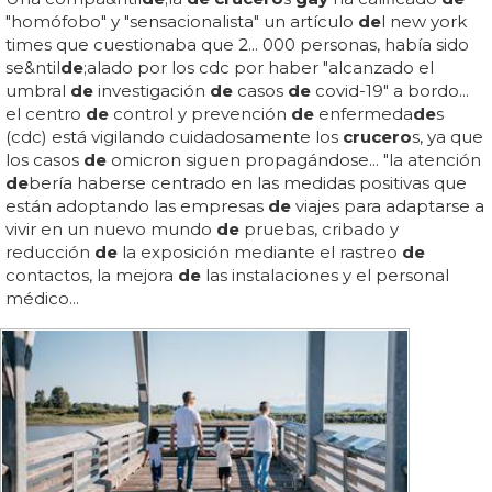
"homófobo" y "sensacionalista" un artículo
de
l new york
times que cuestionaba que 2... 000 personas, había sido
se&ntil
de
;alado por los cdc por haber "alcanzado el
umbral
de
investigación
de
casos
de
covid-19" a bordo...
el centro
de
control y prevención
de
enfermeda
de
s
(cdc) está vigilando cuidadosamente los
crucero
s, ya que
los casos
de
omicron siguen propagándose... "la atención
de
bería haberse centrado en las medidas positivas que
están adoptando las empresas
de
viajes para adaptarse a
vivir en un nuevo mundo
de
pruebas, cribado y
reducción
de
la exposición mediante el rastreo
de
contactos, la mejora
de
las instalaciones y el personal
médico...