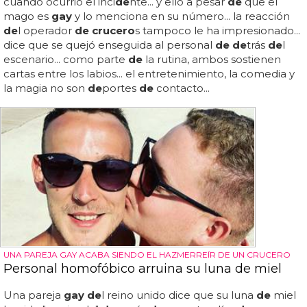
cuando ocurrió el inci
de
nte... y ello a pesar
de
que el
mago es
gay
y lo menciona en su número... la reacción
de
l operador
de crucero
s tampoco le ha impresionado...
dice que se quejó enseguida al personal
de de
trás
de
l
escenario... como parte
de
la rutina, ambos sostienen
cartas entre los labios... el entretenimiento, la comedia y
la magia no son
de
portes
de
contacto...
UNA PAREJA GAY ACABA SIENDO EL HAZMERREÍR DE UN CRUCERO
Personal homofóbico arruina su luna de miel
Una pareja
gay de
l reino unido dice que su luna
de
miel