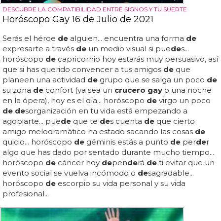
DESCUBRE LA COMPATIBILIDAD ENTRE SIGNOS Y TU SUERTE
Horóscopo Gay 16 de Julio de 2021
Serás el héroe
de
alguien... encuentra una forma
de
expresarte a través
de
un medio visual si pue
de
s...
horóscopo
de
capricornio hoy estarás muy persuasivo, así
que si has querido convencer a tus amigos
de
que
planeen una actividad
de
grupo que se salga un poco
de
su zona
de
confort (ya sea un
crucero gay
o una noche
en la ópera), hoy es el día... horóscopo
de
virgo un poco
de de
sorganización en tu vida está empezando a
agobiarte... pue
de
que te
de
s cuenta
de
que cierto
amigo melodramático ha estado sacando las cosas
de
quicio... horóscopo
de
géminis estás a punto
de
per
de
r
algo que has dado por sentado durante mucho tiempo...
horóscopo
de
cáncer hoy
de
pen
de
rá
de
ti evitar que un
evento social se vuelva incómodo o
de
sagradable...
horóscopo
de
escorpio su vida personal y su vida
profesional...