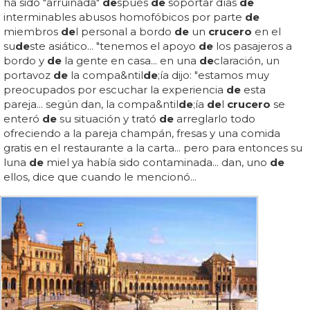
ha sido "arruinada"
de
spués
de
soportar días
de
interminables abusos homofóbicos por parte
de
miembros
de
l personal a bordo
de
un
crucero
en el
su
de
ste asiático... "tenemos el apoyo
de
los pasajeros a
bordo y
de
la gente en casa... en una
de
claración, un
portavoz
de
la compa&ntil
de
;ía dijo: "estamos muy
preocupados por escuchar la experiencia
de
esta
pareja... según dan, la compa&ntil
de
;ía
de
l
crucero
se
enteró
de
su situación y trató
de
arreglarlo todo
ofreciendo a la pareja champán, fresas y una comida
gratis en el restaurante a la carta... pero para entonces su
luna
de
miel ya había sido contaminada... dan, uno
de
ellos, dice que cuando le mencionó...