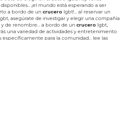
disponibles... ¡el mundo está esperando a ser
rto a bordo de un
crucero
lgbt!... al reservar un
gbt, asegúrate de investigar y elegir una compañía
 y de renombre... a bordo de un
crucero
lgbt,
ás una variedad de actividades y entretenimiento
 específicamente para la comunidad... lee las
 de otros viajeros lgbt y asegúrate de que el
umpla con tus expectativas y necesidades...
crucero
s también ofrecen eventos sociales y
es para que puedas conocer a otros viajeros y
nexiones duraderas... además, al elegir empresas
dan la igualdad y la inclusión, está...
DESNUDOS
ngton desnudo en sus fotos filtradas por
delo
mente kit le hizo numerosos regalos, como un
 hasta un visado americano, prometiéndole
 con prestigiosos directores... el agente de kit ha
 el actor jamás ha pisado luxemburgo... según ella,