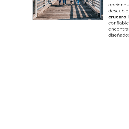
opciones 
descubie
crucero
l
confiable
encontrar
diseñados
opiniones
crucero
c
muchos
actividad
formar co
que respal
ACTORES 
Kit Hari
una mo
Supuesta
crucero
y
contactos
dicho que