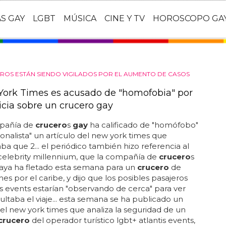
AS GAY
LGBT
MÚSICA
CINE Y TV
HOROSCOPO GA
ROS ESTÁN SIENDO VIGILADOS POR EL AUMENTO DE CASOS
York Times es acusado de "homofobia" por
icia sobre un crucero gay
pañía de
crucero
s
gay
ha calificado de "homófobo"
ionalista" un artículo del new york times que
ba que 2... el periódico también hizo referencia al
elebrity millennium, que la compañía de
crucero
s
aya ha fletado esta semana para un
crucero
de
hes por el caribe, y dijo que los posibles pasajeros
is events estarían "observando de cerca" para ver
ltaba el viaje... esta semana se ha publicado un
del new york times que analiza la seguridad de un
crucero
del operador turístico lgbt+ atlantis events,