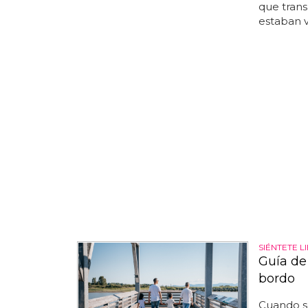
que transp
estaban v
SIÉNTETE L
Guía de
bordo
Cuando se