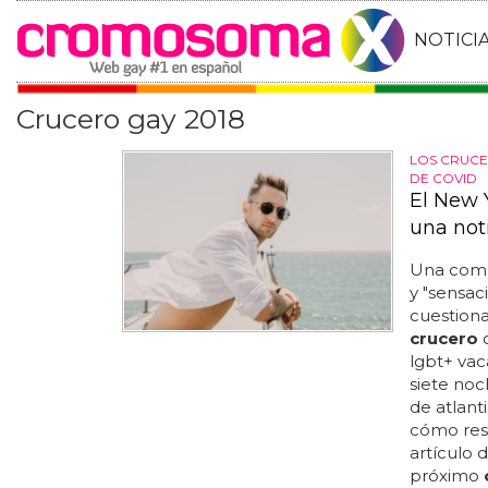
NOTICI
Crucero gay 2018
LOS CRUCE
DE COVID
El New 
una not
Una com
y "sensac
cuestiona
crucero
c
lgbt+ vac
siete noc
de atlant
cómo resu
artículo 
próximo