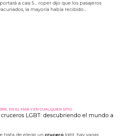
ortará a casi 5... roper dijo que los pasajeros
acunados, la mayoría había recibido...
IBRE, EN EL MAR Y EN CUALQUIER SITIO
 cruceros LGBT: descubriendo el mundo a
 trata de elegir un
crucero
lgbt, hay varias