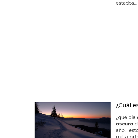
estados...
¿Cuál e
¿qué día 
oscuro
de
año... est
más corto