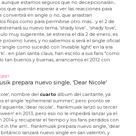
rs, aunque estamos seguros que no decepcionarán...
s que querrán esperar a ver las reacciones para
e convertirá en single o no, que arrastran
s flops como para permitirse otro más... y el 2 de
strenará su nuevo tema, 'shady love'... 'shady love',
tulo muy sugerente, se estrena el día 2 de enero, es
e próximo lunes, y no sabemos si será el single oficial
 single como sucedió con 'invisible light' en la era
k'... en plan santa claus, han escrito a sus fans "como
do tan buenos y buenas, arrancamos el 2012 con
GER?
sik prepara nuevo single, 'Dear Nicole'
cole', nombre del
cuarto
álbum del cantante, ya
s el single 'ephemeral summer', pero pronto se
 siguiente, 'dear nicole'... frankmusik lanzó su tercer
tween' en 2013, pero eso no le impedirá lanzar ya el
 2014 y recuperar el tiempo y los fans perdidos con
it in the am'... frankmusik prepara nuevo single, 'dear
l británico lanzará nuevo single en san valentín, y