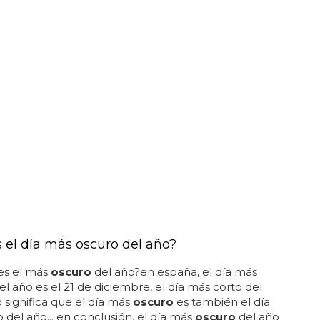
s el día más oscuro del año?
es el más
oscuro
del año?en españa, el día más
l año es el 21 de diciembre, el día más corto del
o significa que el día más
oscuro
es también el día
 del año... en conclusión, el día más
oscuro
del año