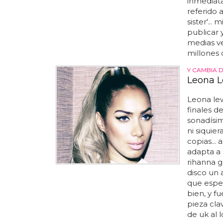
inmediata
referido 
sister'..
publicar 
medias ve
millones d
Y CAMBIA 
Leona L
Leona le
finales de
sonadísim
ni siquie
copias... 
adapta a 
rihanna g
disco un 
que esper
bien, y f
pieza cla
de uk al l