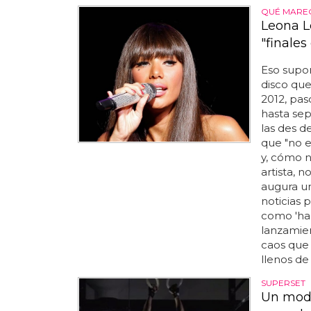
QUÉ MARE
Leona L
"finales
Eso supo
disco que
2012, pas
hasta sep
las des d
que "no e
y, cómo 
artista, 
augura u
noticias p
como 'ha
lanzamien
caos que 
llenos de
SUPERSET
Un mode