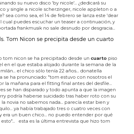
inando su nuevo disco 'by nicole'... ¿dedicará su
co y single a nicole scherzinger, nicole appleton o a
e? sea como sea, el 14 de febrero se lanza este 'dear
el cual puedes escuchar un teaser a continuación, y
ortada frankmusik no sale desnudo por desgracia...
lls. Tom Nicon se precipita desde un cuarto
o tom nicon se ha precipitado desde un
cuarto
piso
el en el que estaba alojado durante la semana de la
ilán... el chico sólo tenía 22 años... donatella
a se ha pronunciado: "tom estuvo con nosotros el
r la mañana para el fitting final antes del desfile...
es se han disparado y todo apunta a que la imagen
ry podría haberse suicidado tras haber roto con su
de la novia no sabemos nada... parecía estar bien y
uilo... ya había trabajado tres o cuatro veces con
y era un buen chico... no puedo entender por qué
esto"... esta es la última entrevista que hizo tom