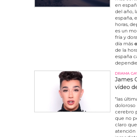
en españa
del año, l
españa, e
horas, de
es un mom
fría y dor
día más
de la hora
españa ca
dependien
DRAMA GA
James C
vídeo d
"las últi
doloroso 
cerebro p
que no pen
claro que
atención 