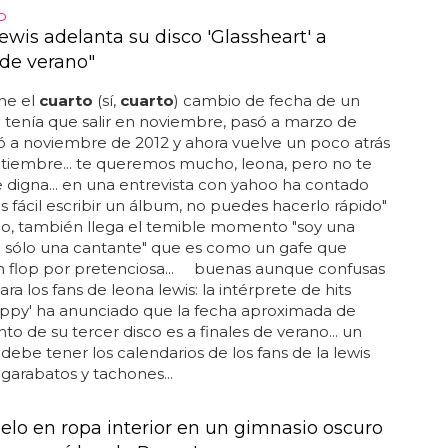
O
ewis adelanta su disco 'Glassheart' a
 de verano"
ne el
cuarto
(sí,
cuarto
) cambio de fecha de un
 tenía que salir en noviembre, pasó a marzo de
ó a noviembre de 2012 y ahora vuelve un poco atrás
tiembre... te queremos mucho, leona, pero no te
e digna... en una entrevista con yahoo ha contado
s fácil escribir un álbum, no puedes hacerlo rápido"
no, también llega el temible momento "soy una
no sólo una cantante" que es como un gafe que
n flop por pretenciosa... buenas aunque confusas
ara los fans de leona lewis: la intérprete de hits
ppy' ha anunciado que la fecha aproximada de
to de su tercer disco es a finales de verano... un
debe tener los calendarios de los fans de la lewis
 garabatos y tachones...
lo en ropa interior en un gimnasio oscuro