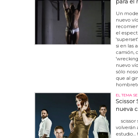
para el
Un model
nuevo víd
recomiend
el espect
'superset'
si en las
camión, c
'wrecking 
nuevo ví
sólo noso
que al g
hombretón
EL TEMA SE
Scissor 
nueva c
scissor s
volverán 
estudio.