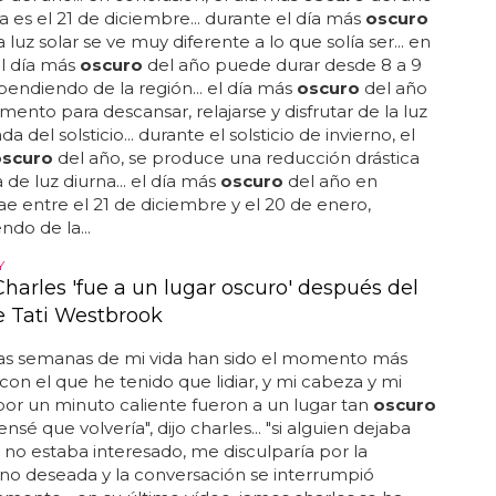
 es el 21 de diciembre... durante el día más
oscuro
a luz solar se ve muy diferente a lo que solía ser... en
l día más
oscuro
del año puede durar desde 8 a 9
pendiendo de la región... el día más
oscuro
del año
ento para descansar, relajarse y disfrutar de la luz
ada del solsticio... durante el solsticio de invierno, el
oscuro
del año, se produce una reducción drástica
 de luz diurna... el día más
oscuro
del año en
e entre el 21 de diciembre y el 20 de enero,
do de la...
Y
harles 'fue a un lugar oscuro' después del
e Tati Westbrook
mas semanas de mi vida han sido el momento más
con el que he tenido que lidiar, y mi cabeza y mi
or un minuto caliente fueron a un lugar tan
oscuro
sé que volvería", dijo charles... "si alguien dejaba
 no estaba interesado, me disculparía por la
no deseada y la conversación se interrumpió