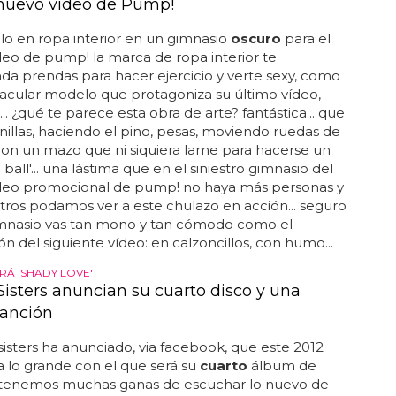
 nuevo vídeo de Pump!
o en ropa interior en un gimnasio
oscuro
para el
eo de pump! la marca de ropa interior te
a prendas para hacer ejercicio y verte sexy, como
acular modelo que protagoniza su último vídeo,
... ¿qué te parece esta obra de arte? fantástica... que
 anillas, haciendo el pino, pesas, moviendo ruedas de
on un mazo que ni siquiera lame para hacerse un
ball'... una lástima que en el siniestro gimnasio del
deo promocional de pump! no haya más personas y
tros podamos ver a este chulazo en acción... seguro
imnasio vas tan mono y tan cómodo como el
 del siguiente vídeo: en calzoncillos, con humo...
RÁ 'SHADY LOVE'
Sisters anuncian su cuarto disco y una
anción
isters ha anunciado, via facebook, que este 2012
a lo grande con el que será su
cuarto
álbum de
.. tenemos muchas ganas de escuchar lo nuevo de