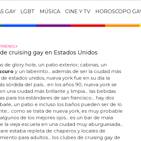
AS GAY
LGBT
MÚSICA
CINE Y TV
HOROSCOPO GA
FRIENDLY
 de cruising gay en Estados Unidos
s de glory hole, un patio exterior, cabinas, un
scuro
y un laberinto... además de ser la ciudad más
 de estados unidos, nueva york fue en su día la
s sórdida del país... en los años 90, nueva york se
 en una ciudad más brillante y limpia... las bebidas
as para los estándares de san francisco... hay dos
 baile, un patio e incluso los baños pueden ser de lo
te... como se trata de nueva york, es muy probable
algunos de los mejores ojos... es un bar de mala
 la vieja escuela en una ciudad muy aburguesada...
are estaba repleta de chaperos y locales de
miento para adultos... los clubes de cruising gay de