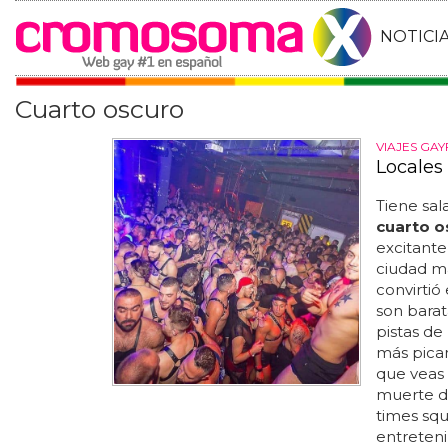
NOTICI
Cuarto oscuro
VIAJES GAY
Locales
Tiene sala
cuarto o
excitante
ciudad má
convirtió
son barat
pistas de
más pican
que veas 
muerte de
times squ
entreteni