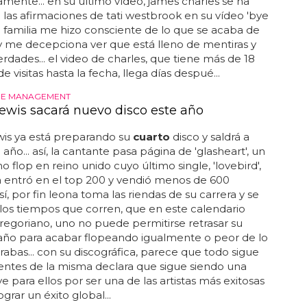
mente... en su último vídeo, james charles se ha
a las afirmaciones de tati westbrook en su vídeo 'bye
. mi familia me hizo consciente de lo que se acaba de
y me decepciona ver que está lleno de mentiras y
rdades... el video de charles, que tiene más de 18
e visitas hasta la fecha, llega días despué...
DE MANAGEMENT
ewis sacará nuevo disco este año
wis ya está preparando su
cuarto
disco y saldrá a
 año... así, la cantante pasa página de 'glasheart', un
o flop en reino unido cuyo último single, 'lovebird',
ra entró en el top 200 y vendió menos de 600
así, por fin leona toma las riendas de su carrera y se
los tiempos que corren, que en este calendario
regoriano, uno no puede permitirse retrasar su
año para acabar flopeando igualmente o peor de lo
abas... con su discográfica, parece que todo sigue
uentes de la misma declara que sigue siendo una
ve para ellos por ser una de las artistas más exitosas
ograr un éxito global...