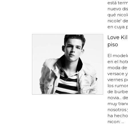
está term
nuevo dis
qué nicol
nicole' d
en cuya p
Love Ki
piso
El model
en el hot
moda de m
versace y
viernes po
los rumor
de burber
novia... 
muy tranq
nosotros 
ha hecho 
nicon: ...