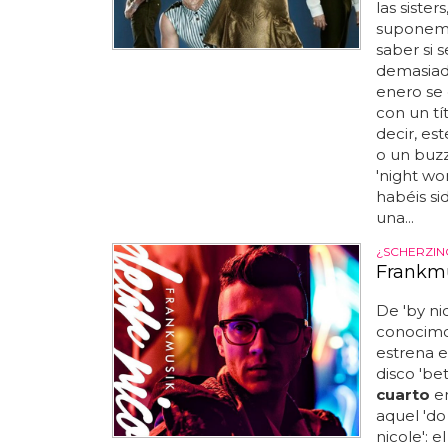
las siste
suponemo
saber si s
demasiado
enero se e
con un tí
decir, est
o un buzz
'night wor
habéis si
una...
¿SCHERZIN
Frankmu
De 'by ni
conocimo
estrena el
disco 'be
cuarto
en
aquel 'do 
nicole': e