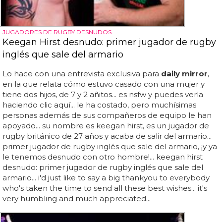
JUGADORES DE RUGBY DESNUDOS
Keegan Hirst desnudo: primer jugador de rugby
inglés que sale del armario
Lo hace con una entrevista exclusiva para
daily mirror
,
en la que relata cómo estuvo casado con una mujer y
tiene dos hijos, de 7 y 2 añitos... es nsfw y puedes verla
haciendo clic aquí... le ha costado, pero muchísimas
personas además de sus compañeros de equipo le han
apoyado... su nombre es keegan hirst, es un jugador de
rugby británico de 27 años y acaba de salir del armario...
primer jugador de rugby inglés que sale del armario, ¡y ya
le tenemos desnudo con otro hombre!... keegan hirst
desnudo: primer jugador de rugby inglés que sale del
armario... i'd just like to say a big thankyou to everybody
who's taken the time to send all these best wishes... it's
very humbling and much appreciated...