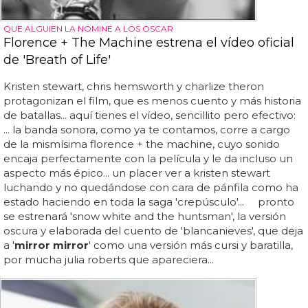
QUE ALGUIEN LA NOMINE A LOS OSCAR
Florence + The Machine estrena el vídeo oficial
de 'Breath of Life'
Kristen stewart, chris hemsworth y charlize theron
protagonizan el film, que es menos cuento y más historia
de batallas... aquí tienes el vídeo, sencillito pero efectivo:
... la banda sonora, como ya te contamos, corre a cargo
de la mismísima florence + the machine, cuyo sonido
encaja perfectamente con la película y le da incluso un
aspecto más épico... un placer ver a kristen stewart
luchando y no quedándose con cara de pánfila como ha
estado haciendo en toda la saga 'crepúsculo'... pronto
se estrenará 'snow white and the huntsman', la versión
oscura y elaborada del cuento de 'blancanieves', que deja
a '
mirror mirror
' como una versión más cursi y baratilla,
por mucha julia roberts que apareciera...