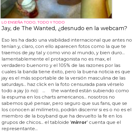
LO ENSEÑA TODO, TODO Y TODO
Jay, de The Wanted, ¿desnudo en la webcam?
Eso les ha dado una visibilidad internacional que antes no
tenían y, claro, con ello aparecen fotos como la que te
traemos de jay tal y como vino al mundo, y bien duro...
lamentablemente el protagonista no es max, el
verdadero buenorro y el 105% de las razones por las
cuales la banda tiene éxito, pero la buena noticia es que
jay es el más soportable de la versión masculina de las
saturdays... haz click en la foto censurada para vérselo
todo a jay (o no): ... the wanted están subiendo como
la espuma en los charts americanos... nosotros no
sabemos qué pensar, pero seguro que sus fans, que se
los conocen al milímetro, podrán discernir si es o no es el
miembro de la boyband que ha devuelto la fe en los
grupos de chicos... el tabloide '
mirror
' cuenta que el
representante...