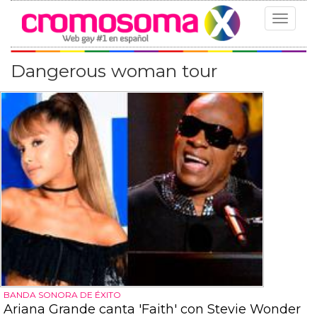
Toggle
navigat
Dangerous woman tour
BANDA SONORA DE ÉXITO
Ariana Grande canta 'Faith' con Stevie Wonder