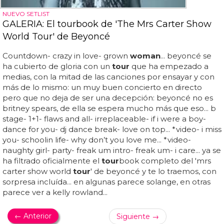
NUEVO SETLIST
GALERIA: El tourbook de 'The Mrs Carter Show
World Tour' de Beyoncé
Countdown- crazy in love- grown
woman
... beyoncé se
ha cubierto de gloria con un
tour
que ha empezado a
medias, con la mitad de las canciones por ensayar y con
más de lo mismo: un muy buen concierto en directo
pero que no deja de ser una decepción: beyoncé no es
britney spears, de ella se espera mucho más que eso... b
stage- 1+1- flaws and all- irreplaceable- if i were a boy-
dance for you- dj dance break- love on top... *video- i miss
you- schoolin life- why don’t you love me... *video-
naughty girl- party- freak um intro- freak um- i care... ya se
ha filtrado oficialmente el
tour
book completo del 'mrs
carter show world
tour
' de beyoncé y te lo traemos, con
sorpresa incluída... en algunas parece solange, en otras
parece ver a kelly rowland...
← Anterior
Siguiente →