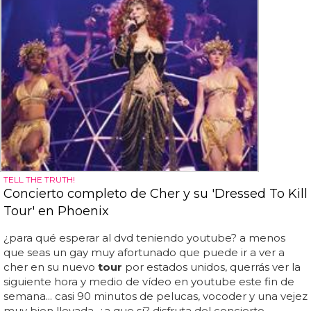
TELL THE TRUTH!
Concierto completo de Cher y su 'Dressed To Kill
Tour' en Phoenix
¿para qué esperar al dvd teniendo youtube? a menos
que seas un gay muy afortunado que puede ir a ver a
cher en su nuevo
tour
por estados unidos, querrás ver la
siguiente hora y medio de vídeo en youtube este fin de
semana... casi 90 minutos de pelucas, vocoder y una vejez
muy bien llevada, ¿a que sí? disfruta del concierto