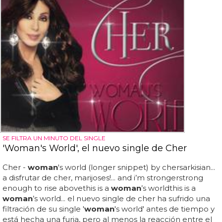
SE FILTRA UN MINUTO DEL SINGLE
'Woman's World', el nuevo single de Cher
Cher -
woman
's world (longer snippet) by chersarkisian...
a disfrutar de cher, marijoses!... and i’m strongerstrong
enough to rise abovethis is a
woman
’s worldthis is a
woman
’s world... el nuevo single de cher ha sufrido una
filtración de su single '
woman
's world' antes de tiempo y
está hecha una furia, pero al menos la reacción entre el