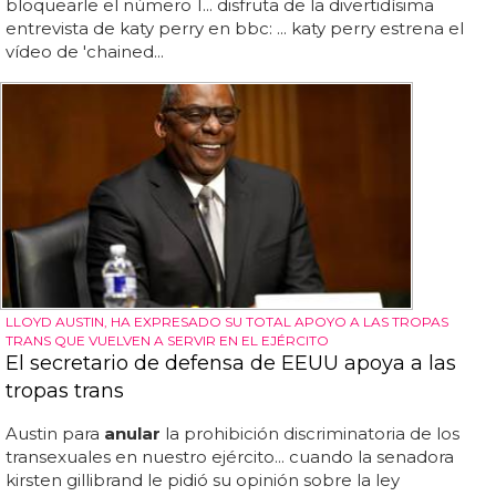
bloquearle el número 1... disfruta de la divertidísima
entrevista de katy perry en bbc: ... katy perry estrena el
vídeo de 'chained...
LLOYD AUSTIN, HA EXPRESADO SU TOTAL APOYO A LAS TROPAS
TRANS QUE VUELVEN A SERVIR EN EL EJÉRCITO
El secretario de defensa de EEUU apoya a las
tropas trans
Austin para
anular
la prohibición discriminatoria de los
transexuales en nuestro ejército... cuando la senadora
kirsten gillibrand le pidió su opinión sobre la ley