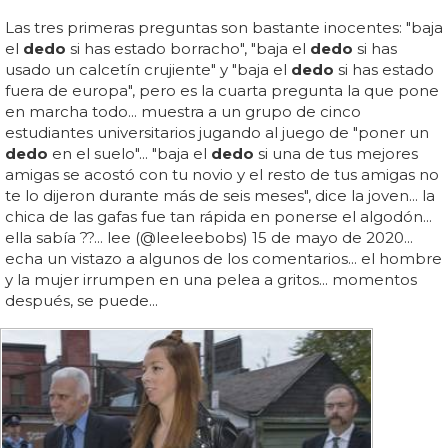
Las tres primeras preguntas son bastante inocentes: "baja
el
dedo
si has estado borracho", "baja el
dedo
si has
usado un calcetín crujiente" y "baja el
dedo
si has estado
fuera de europa", pero es la cuarta pregunta la que pone
en marcha todo... muestra a un grupo de cinco
estudiantes universitarios jugando al juego de "poner un
dedo
en el suelo"... "baja el
dedo
si una de tus mejores
amigas se acostó con tu novio y el resto de tus amigas no
te lo dijeron durante más de seis meses", dice la joven... la
chica de las gafas fue tan rápida en ponerse el algodón...
ella sabía ??... lee (@leeleebobs) 15 de mayo de 2020...
echa un vistazo a algunos de los comentarios... el hombre
y la mujer irrumpen en una pelea a gritos... momentos
después, se puede...