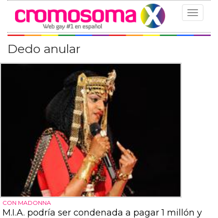
Toggle
navigat
Dedo anular
CON MADONNA
M.I.A. podría ser condenada a pagar 1 millón y