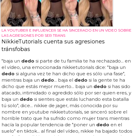
LA YOUTUBER E INFLUENCER SE HA SINCERADO EN UN VIDEO SOBRE
LAS AGRESIONES POR SER TRANS
NikkieTutorials cuenta sus agresiones
tránsfobas
"baja un
dedo
si parte de tu familia te ha rechazado... en
el vídeo, una emocionada nikkietutorials dice: "baja un
dedo
si alguna vez te han dicho que es sólo una fase",
mientras baja un
dedo
... baja el
dedo
si la gente te ha
dicho que estás mejor muerto... baja un
dedo
si has sido
atacado, intimidado o agredido sólo por ser quien eres, y
baja un
dedo
si sientes que estás luchando esta batalla
tú solo", dice... nikkie de jager, más conocida por su
nombre en youtube nikkietutorials, se sinceró sobre el
horrible trato que ha sufrido como mujer trans mientras
hacía la popular tendencia de "poner un
dedo
en el
suelo" en tiktok... al final del vídeo, nikkie ha bajado todos