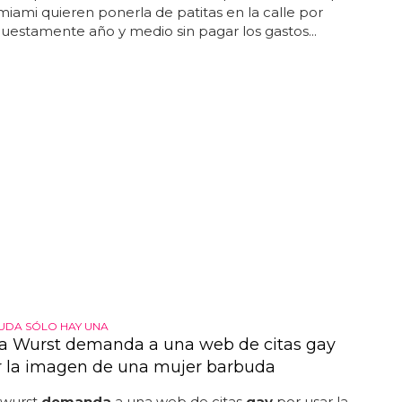
miami quieren ponerla de patitas en la calle por
puestamente año y medio sin pagar los gastos...
UDA SÓLO HAY UNA
a Wurst demanda a una web de citas gay
r la imagen de una mujer barbuda
 wurst
demanda
a una web de citas
gay
por usar la