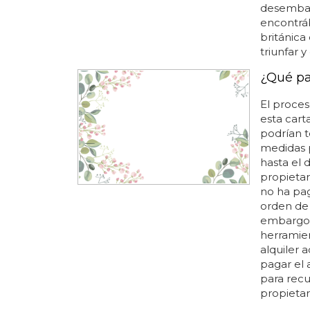
desembarc
encontráb
británica
triunfar y
¿Qué pas
El proce
esta cart
podrían te
medidas 
hasta el 
propietar
no ha pag
orden de
embargo..
herramien
alquiler a
pagar el 
para recu
propietar