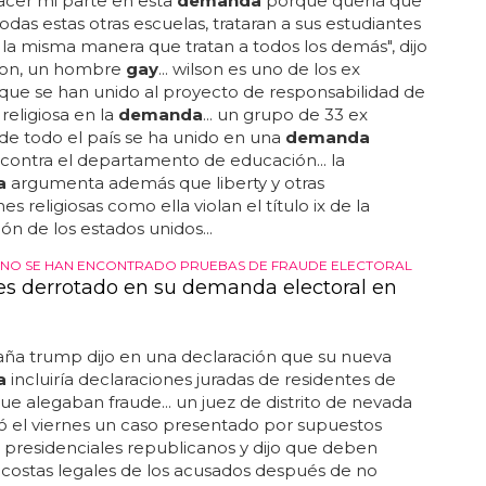
acer mi parte en esta
demanda
porque quería que
 todas estas otras escuelas, trataran a sus estudiantes
la misma manera que tratan a todos los demás", dijo
lson, un hombre
gay
... wilson es uno de los ex
ue se han unido al proyecto de responsabilidad de
religiosa en la
demanda
... un grupo de 33 ex
e todo el país se ha unido en una
demanda
 contra el departamento de educación... la
a
argumenta además que liberty y otras
nes religiosas como ella violan el título ix de la
ión de los estados unidos...
 NO SE HAN ENCONTRADO PRUEBAS DE FRAUDE ELECTORAL
s derrotado en su demanda electoral en
ña trump dijo en una declaración que su nueva
a
incluiría declaraciones juradas de residentes de
ue alegaban fraude... un juez de distrito de nevada
 el viernes un caso presentado por supuestos
 presidenciales republicanos y dijo que deben
 costas legales de los acusados después de no