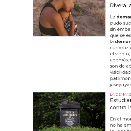
Rivera, 
La
dema
pudo subi
sin embar
que se es
la
dema
comenzó a
el viento
además, 
son de ad
visibilida
patrimoni
josey, ry
LA DEMAND
Estudi
contra l
En el mom
no ha em