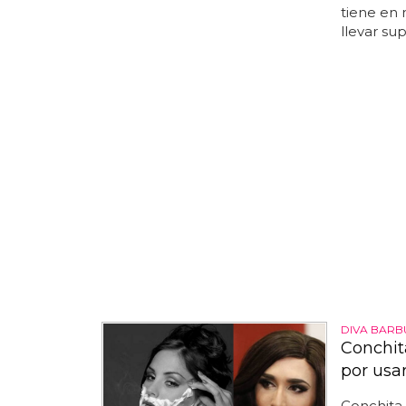
tiene en 
llevar su
DIVA BARB
Conchit
por usa
Conchita