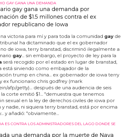
IO GAY GANA UNA DEMANDA
ario gay gana una demanda por
nación de $1.5 millones contra el ex
dor republicano de Iowa
una victoria para mí y para toda la comunidad
gay
de
n tribunal ha dictaminado que el ex gobernador
no de iowa, terry branstad, discriminó ilegalmente a
onario
gay
... sin embargo, el proyecto de ley para la
a
será recogido por el estado en lugar de branstad,
a está sirviendo como embajador de la
ación trump en china... ex gobernador de iowa terry
y ex funcionario chris godfrey (mark
ein/afp/getty)... después de una audiencia de seis
la corte emitió $1... "demuestra que tenemos
ón sexual en la ley de derechos civiles de iowa por
 y nadie, ni siquiera terry branstad, está por encima
... y añadió: "obviamente...
A ES CONTRA LOS ADMINISTRADORES DEL LAGO DONDE SE
ada una demanda por la muerte de Naya