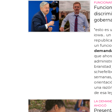
FUNCIONAR
Funcion
discrimi
goberna
"esto es 
iowa... u
republica
un funci
demand
que ahor
administr
branstad 
schiefelb
semanas, 
orientaci
una razón
de esa ley
LA DEMAND
AHOGÓ
Present