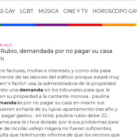
AS GAY
LGBT
MÚSICA
CINE Y TV
HOROSCOPO GA
E ALLÍ
 Rubio, demandada por no pagar su casa
mi
re facturas, multas e intereses, y como ella pasa
ente de las labores del edificio porque estará muy
n 'x factor' usa, la administradora de la propiedad
esto una
demanda
en los tribunales para que le
n su propiedad a la cantante morosa... paulina
manda
da por no pagar su casa en miami: sus
uieren echarla de su lujoso apartamento tras año y
pagar gastos... en total, paulina rubio debe 22...
ma para la chica dorada: por si sus problemas para
se de nicolás vallejo-nágera no fueran suficientes,
ulta que telemundo informa de que los vecinos que