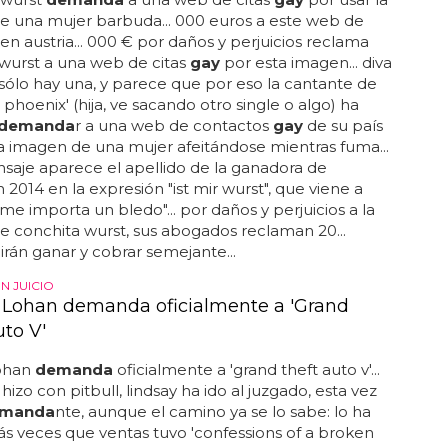
e una mujer barbuda... 000 euros a este web de
en austria... 000 € por daños y perjuicios reclama
wurst a una web de citas
gay
por esta imagen... diva
ólo hay una, y parece que por eso la cantante de
 a phoenix' (hija, ve sacando otro single o algo) ha
demanda
r a una web de contactos
gay
de su país
a imagen de una mujer afeitándose mientras fuma...
saje aparece el apellido de la ganadora de
n 2014 en la expresión "ist mir wurst", que viene a
"me importa un bledo"... por daños y perjuicios a la
 conchita wurst, sus abogados reclaman 20...
rán ganar y cobrar semejante...
EN JUICIO
 Lohan demanda oficialmente a 'Grand
uto V'
lohan
demanda
oficialmente a 'grand theft auto v'...
hizo con pitbull, lindsay ha ido al juzgado, esta vez
manda
nte, aunque el camino ya se lo sabe: lo ha
 veces que ventas tuvo 'confessions of a broken