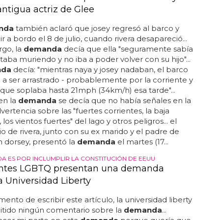
antigua actriz de Glee
nda
también aclaró que josey regresó al barco y
r a bordo el 8 de julio, cuando rivera desapareció...
go, la
demanda
decía que ella "seguramente sabía
taba muriendo y no iba a poder volver con su hijo"...
nda
decía: "mientras naya y josey nadaban, el barco
 ser arrastrado - probablemente por la corriente y
, que soplaba hasta 21mph (34km/h) esa tarde"...
en la
demanda
se decía que no había señales en la
vertencia sobre las "fuertes corrientes, la baja
d, los vientos fuertes" del lago y otros peligros... el
o de rivera, junto con su ex marido y el padre de
an dorsey, presentó la
demanda
el martes (17...
A ES POR INCLUMPLIR LA CONSTITUCIÓN DE EEUU
antes LGBTQ presentan una demanda
a Universidad Liberty
ento de escribir este artículo, la universidad liberty
itido ningún comentario sobre la
demanda
...