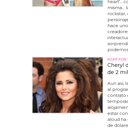
heart'...
misma... 
rockstar,
personaje
hace unos
creadores
interactu
sorprende
podemos c
FIGHT FOR 
Cheryl 
de 2 mi
Aun así, 
al progra
contrato 
temporada
alojamien
estar con
aloud ha
de dólare