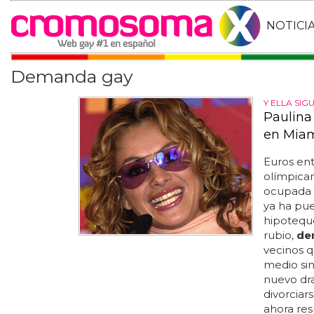
NOTICI
Demanda gay
Y ELLA SIGU
Paulina
en Mia
Euros ent
olímpicam
ocupada e
ya ha pu
hipoteque
rubio,
de
vecinos q
medio sin 
nuevo dra
divorciar
ahora res