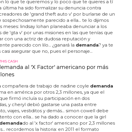
 con lo que te queremos y lo poco que te quieres a tí
la última ha sido formalizar su denuncia contra
 creadores de 'grand theft auto v' por burlarse de un
 sospechosamente parecido a ella... te lo dijimos
 meses: lindsay lohan planeaba denunciar a los
 de 'gta v' por unas misiones en las que tenías que
ar con una actriz de dudosa reputación y
nte parecido con lilo... ¿ganará la
demanda
? ya te
asi asegurar que no, pues el personaje...
THIS CASH
demanda al 'X Factor' americano por más
llones
la compañera de trabajo de nadine coyle
demanda
ma en américa por otros 2,3 millones, ya que el
que firmó incluía su participación en dos
s, y cheryl debió gastarse una pasta entre
to, viajes, vestiditos y demás... simon cowell debe
tento con ella... se ha dado a conocer que la girl
demanda
do al 'x factor' americano por 2,3 millones
s... recordemos la historia: en 2011 el formato