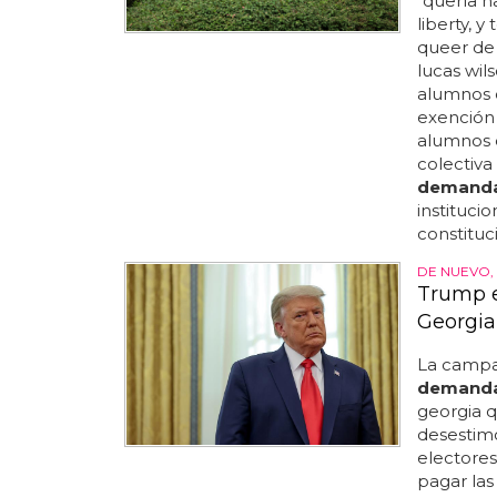
"quería h
liberty, y
queer de 
lucas wi
alumnos q
exención 
alumnos d
colectiva
demand
institucio
constituc
DE NUEVO,
Trump e
Georgia
La campa
demand
georgia q
desestimó
electores
pagar las