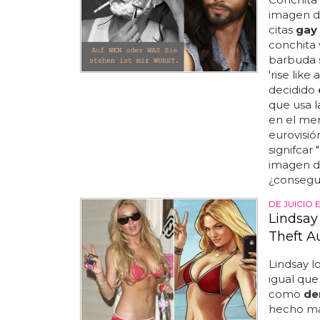
imagen d
citas
gay
conchita 
barbuda s
'rise like
decidido
que usa l
en el men
eurovisió
signifcar 
imagen de
¿consegui
DE JUICIO 
Lindsay
Theft A
Lindsay 
igual que 
como
de
hecho más