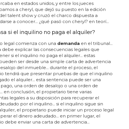
aba en estados unidos, y entre los jueces
amos a cheryl, que dejó su puesto en la edición
 del talent show y cruzó el charco dispuesta a
 darse a conocer... ¿qué pasó con cheryl? en teorí...
a si el inquilino no paga el alquiler?
so legal comienza con una
demanda
en el tribunal...
a debe explicar las consecuencias legales que
ner si el inquilino no paga el alquiler... estas
pueden ser desde una simple carta de advertencia
desalojo del inmueble... durante el proceso, el
io tendrá que presentar pruebas de que el inquilino
ado el alquiler... esta sentencia puede ser una
 pago, una orden de desalojo o una orden de
. en conclusión, el propietario tiene varias
tas legales a su disposición para recuperar el
deudado por el inquilino... si el inquilino sigue sin
alquiler, el propietario puede iniciar un proceso legal
perar el dinero adeudado... en primer lugar, el
io debe enviar una carta de advertencia...