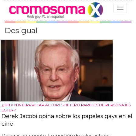
Toggle
navigat
Desigual
¿DEBEN INTERPRETAR ACTORES HETERO PAPELES DE PERSONAJES
LGTB+?
Derek Jacobi opina sobre los papeles gays en el
cine
Desgraciadamente, la cuestión de si los actores