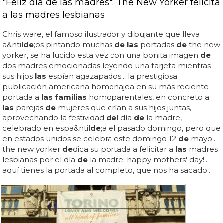
"Feliz día de las madres": The New Yorker felicita
a las madres lesbianas
Chris ware, el famoso ilustrador y dibujante que lleva
a&ntil
de
;os pintando muchas
de las
portadas
de
the new
yorker, se ha lucido esta vez con una bonita imagen
de
dos madres emocionadas leyendo una tarjeta mientras
sus hijos
las
espían agazapados... la prestigiosa
publicación americana homenajea en su más reciente
portada a
las familias
homoparentales, en concreto a
las
parejas
de
mujeres que crían a sus hijos juntas,
aprovechando la festividad
de
l día
de
la madre,
celebrado en espa&ntil
de
;a el pasado domingo, pero que
en estados unidos se celebra este domingo 12
de
mayo...
the new yorker
de
dica su portada a felicitar a
las
madres
lesbianas por el día
de
la madre: happy mothers' day!...
aquí tienes la portada al completo, que nos ha sacado...