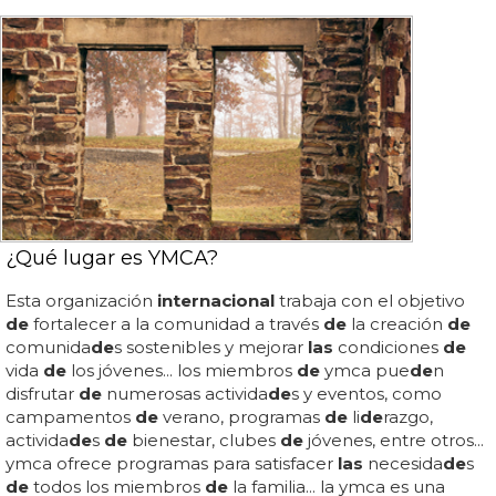
¿Qué lugar es YMCA?
Esta organización
internacional
trabaja con el objetivo
de
fortalecer a la comunidad a través
de
la creación
de
comunida
de
s sostenibles y mejorar
las
condiciones
de
vida
de
los jóvenes... los miembros
de
ymca pue
de
n
disfrutar
de
numerosas activida
de
s y eventos, como
campamentos
de
verano, programas
de
li
de
razgo,
activida
de
s
de
bienestar, clubes
de
jóvenes, entre otros...
ymca ofrece programas para satisfacer
las
necesida
de
s
de
todos los miembros
de
la familia... la ymca es una