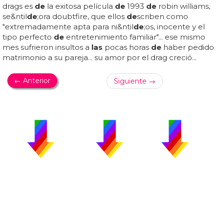
drags es
de
la exitosa película
de
1993
de
robin williams,
se&ntil
de
;ora doubtfire, que ellos
de
scriben como
"extremadamente apta para ni&ntil
de
;os, inocente y el
tipo perfecto
de
entretenimiento familiar"... ese mismo
mes sufrieron insultos a
las
pocas horas
de
haber pedido
matrimonio a su pareja... su amor por el drag creció...
← Anterior
Siguiente →