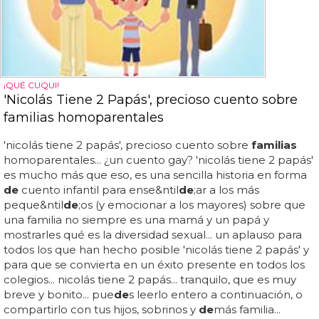
¡QUÉ CUQUI!
'Nicolás Tiene 2 Papás', precioso cuento sobre
familias homoparentales
'nicolás tiene 2 papás', precioso cuento sobre
familias
homoparentales... ¿un cuento gay? 'nicolás tiene 2 papás'
es mucho más que eso, es una sencilla historia en forma
de
cuento infantil para ense&ntil
de
;ar a los más
peque&ntil
de
;os (y emocionar a los mayores) sobre que
una familia no siempre es una mamá y un papá y
mostrarles qué es la diversidad sexual... un aplauso para
todos los que han hecho posible 'nicolás tiene 2 papás' y
para que se convierta en un éxito presente en todos los
colegios... nicolás tiene 2 papás... tranquilo, que es muy
breve y bonito... pue
de
s leerlo entero a continuación, o
compartirlo con tus hijos, sobrinos y
de
más familia...