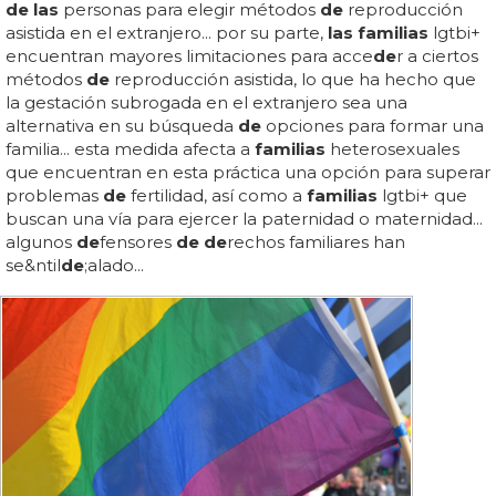
de las
personas para elegir métodos
de
reproducción
asistida en el extranjero... por su parte,
las familias
lgtbi+
encuentran mayores limitaciones para acce
de
r a ciertos
métodos
de
reproducción asistida, lo que ha hecho que
la gestación subrogada en el extranjero sea una
alternativa en su búsqueda
de
opciones para formar una
familia... esta medida afecta a
familias
heterosexuales
que encuentran en esta práctica una opción para superar
problemas
de
fertilidad, así como a
familias
lgtbi+ que
buscan una vía para ejercer la paternidad o maternidad...
algunos
de
fensores
de de
rechos familiares han
se&ntil
de
;alado...