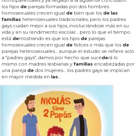
homoparentales y ya llegado a la siguiente conclusión:
los hijos
de
parejas formadas por dos hombres
homosexuales crecen igual
de
bien que los
de las
familias
heterosexuales tradicionales, pero los padres
gays cuidan mejor a sus hijos, involucrándose más en su
vida y en su rendimiento escolar... pero lo que el tiempo
está
de
mostrando es que los hijos
de
parejas
homosexuales crecen igual
de
felices o más que los
de
parejas heterosexuales... aunque el estudio se refiere solo
a "padres gays", damos por hecho que suce
de
rá lo
mismo con madres lesbianas y
familias
encabezadas por
una pareja
de
dos mujeres... los padres gays se implican
en mayor medida en
las
...