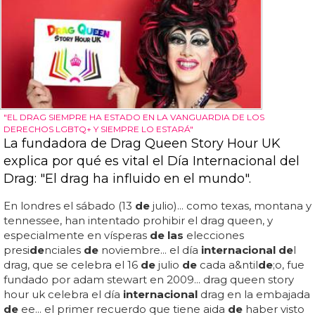
"EL DRAG SIEMPRE HA ESTADO EN LA VANGUARDIA DE LOS
DERECHOS LGBTQ+ Y SIEMPRE LO ESTARÁ"
La fundadora de Drag Queen Story Hour UK
explica por qué es vital el Día Internacional del
Drag: "El drag ha influido en el mundo".
En londres el sábado (13
de
julio)... como texas, montana y
tennessee, han intentado prohibir el drag queen, y
especialmente en vísperas
de las
elecciones
presi
de
nciales
de
noviembre... el día
internacional de
l
drag, que se celebra el 16
de
julio
de
cada a&ntil
de
;o, fue
fundado por adam stewart en 2009... drag queen story
hour uk celebra el día
internacional
drag en la embajada
de
ee... el primer recuerdo que tiene aida
de
haber visto