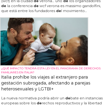
(wcf) en la ciudad
de
verona... uno
de
los organizadores
de
la conferencia
de
wcf verona es massimo gandolfini,
que está entre los fundadores
de
l movimiento...
¿QUÉ IMPACTO TENDRÁ ESTA LEY EN EL PANORAMA DE DERECHOS
FAMILIARES EN ITALIA?
Italia prohíbe los viajes al extranjero para
gestación subrogada, afectando a parejas
heterosexuales y LGTBI+
La nueva normativa podría abrir un
de
bate en instancias
europeas sobre los
de
rechos reproductivos y la libertad