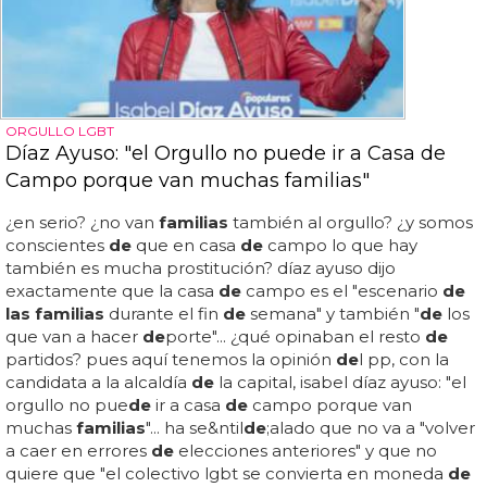
ORGULLO LGBT
Díaz Ayuso: "el Orgullo no puede ir a Casa de
Campo porque van muchas familias"
¿en serio? ¿no van
familias
también al orgullo? ¿y somos
conscientes
de
que en casa
de
campo lo que hay
también es mucha prostitución? díaz ayuso dijo
exactamente que la casa
de
campo es el "escenario
de
las familias
durante el fin
de
semana" y también "
de
los
que van a hacer
de
porte"... ¿qué opinaban el resto
de
partidos? pues aquí tenemos la opinión
de
l pp, con la
candidata a la alcaldía
de
la capital, isabel díaz ayuso: "el
orgullo no pue
de
ir a casa
de
campo porque van
muchas
familias
"... ha se&ntil
de
;alado que no va a "volver
a caer en errores
de
elecciones anteriores" y que no
quiere que "el colectivo lgbt se convierta en moneda
de