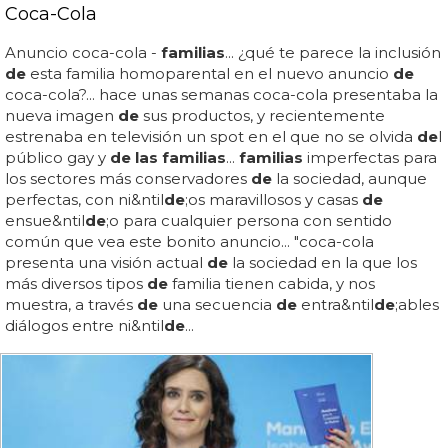
Coca-Cola
Anuncio coca-cola -
familias
... ¿qué te parece la inclusión
de
esta familia homoparental en el nuevo anuncio
de
coca-cola?... hace unas semanas coca-cola presentaba la
nueva imagen
de
sus productos, y recientemente
estrenaba en televisión un spot en el que no se olvida
de
l
público gay y
de las familias
...
familias
imperfectas para
los sectores más conservadores
de
la sociedad, aunque
perfectas, con ni&ntil
de
;os maravillosos y casas
de
ensue&ntil
de
;o para cualquier persona con sentido
común que vea este bonito anuncio... "coca-cola
presenta una visión actual
de
la sociedad en la que los
más diversos tipos
de
familia tienen cabida, y nos
muestra, a través
de
una secuencia
de
entra&ntil
de
;ables
diálogos entre ni&ntil
de
...