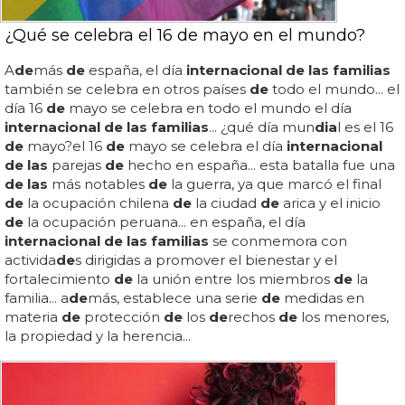
¿Qué se celebra el 16 de mayo en el mundo?
A
de
más
de
españa, el día
internacional de las familias
también se celebra en otros países
de
todo el mundo... el
día 16
de
mayo se celebra en todo el mundo el día
internacional de las familias
... ¿qué día mun
dia
l es el 16
de
mayo?el 16
de
mayo se celebra el día
internacional
de las
parejas
de
hecho en españa... esta batalla fue una
de las
más notables
de
la guerra, ya que marcó el final
de
la ocupación chilena
de
la ciudad
de
arica y el inicio
de
la ocupación peruana... en españa, el día
internacional de las familias
se conmemora con
activida
de
s dirigidas a promover el bienestar y el
fortalecimiento
de
la unión entre los miembros
de
la
familia... a
de
más, establece una serie
de
medidas en
materia
de
protección
de
los
de
rechos
de
los menores,
la propiedad y la herencia...