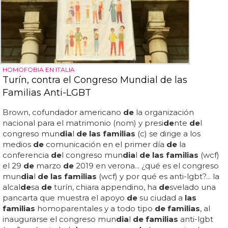
HOMOFOBIA EN ITALIA
Turín, contra el Congreso Mundial de las
Familias Anti-LGBT
Brown, cofundador americano
de
la organización
nacional para el matrimonio (nom) y presi
de
nte
de
l
congreso mun
dia
l
de las familias
(c) se dirige a los
medios
de
comunicación en el primer día
de
la
conferencia
de
l congreso mun
dia
l
de las familias
(wcf)
el 29
de
marzo
de
2019 en verona... ¿qué es el congreso
mun
dia
l
de las familias
(wcf) y por qué es anti-lgbt?... la
alcal
de
sa
de
turín, chiara appendino, ha
de
svelado una
pancarta que muestra el apoyo
de
su ciudad a
las
familias
homoparentales y a todo tipo
de familias
, al
inaugurarse el congreso mun
dia
l
de familias
anti-lgbt