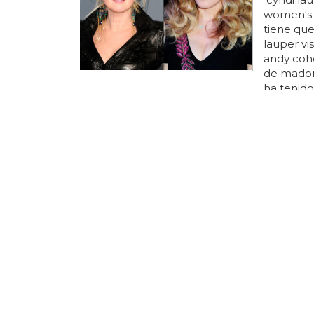
women's m
tiene que
lauper vi
andy cohe
de madon
ha tenido
¿recordái
panorama 
recordaré
cuidada 
más que m
de que ma
HOMOFOBIA
Twitter
por un 
Se acabó
sociales, 
suspendid
espalda..