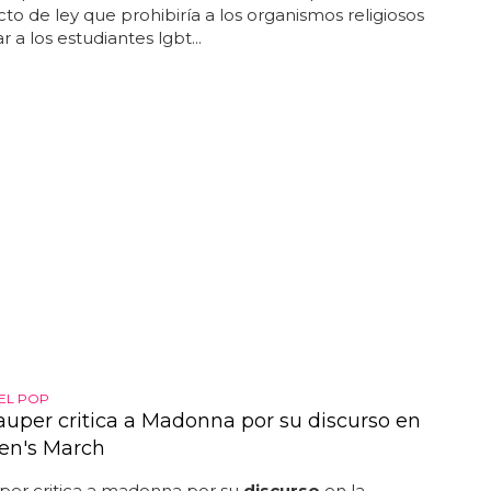
to de ley que prohibiría a los organismos religiosos
r a los estudiantes lgbt...
DEL POP
auper critica a Madonna por su discurso en
en's March
per critica a madonna por su
discurso
en la