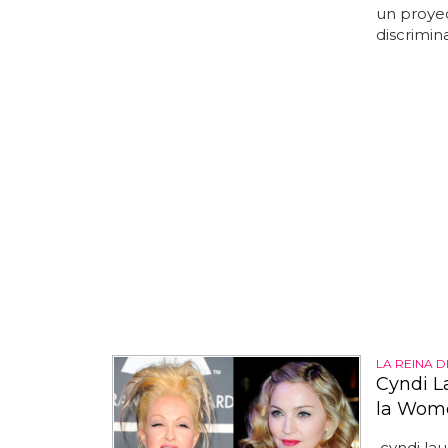
un proyec
discrimina
LA REINA 
Cyndi L
la Wom
cyndi lau