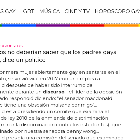
AS GAY
LGBT
MÚSICA
CINE Y TV
HOROSCOPO GA
 EXPUESTOS
ños no deberían saber que los padres gays
, dice un político
primera mujer abiertamente gay en sentarse en el
o, se volvió viral en 2017 con una réplica a
d después de haber sido interrumpida
mente durante un
discurso
... el líder de la oposición
ado respondió diciendo: "el senador macdonald
 tiene una obsesión malsana conmigo"...
d está presidiendo un comité que examina el
de ley 2018 de la enmienda de discriminación
liminar la discriminación contra los estudiantes), que
inado por nuestra senadora penny wong...
d presidía una comisión del senado que examinaba