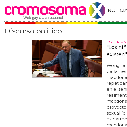
NOTICI
Discurso politico
POLÍTICOS
"Los ni
existen"
Wong, la 
parlament
macdonal
repetida
en el sen
realmente
macdonal
proyecto 
sexual (e
es patroc
macdonal