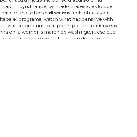
arch... cyndi lauper vs madonna: esto es lo que
 criticar una sobre el
discurso
de la otra... cyndi
sitaba el programa 'watch what happens live with
n' y allí le preguntaban por el polémico
discurso
na en la women's march de washington, ese que
 que aclarar para que no la acusen de terrorista...
s cuando cyndi lauper era la mayor diva del
y estaba destinada a ser la reina del pop? no lo
is porque sois muy jóvenes o porque tenéis una
memoria selectiva, pero en tiempos cyndi molaba
adonna... cyndi, muy educada, dice que se alegra
donna fuera allí a apoyar la causa...
 EN EL PP
 suspende la cuenta de un político del PP
comentario homófobo
 eso de fomentar el
discurso
de odio en las redes
seas quien seas... zas en toda la boca... twitter le ha
o la cuenta por esto y hasta en el pp le han dado la
. y después de recibir un aluvión de críticas seguía