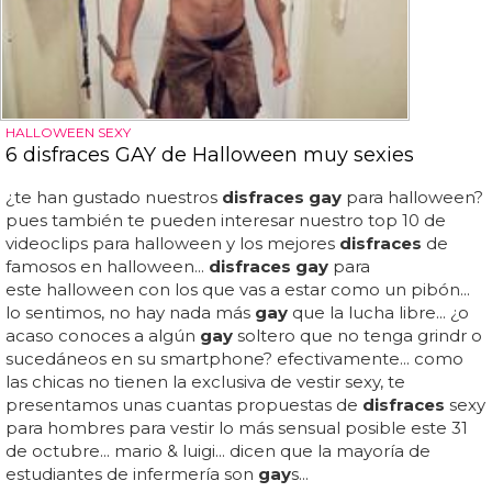
HALLOWEEN SEXY
6 disfraces GAY de Halloween muy sexies
¿te han gustado nuestros
disfraces gay
para halloween?
pues también te pueden interesar nuestro top 10 de
videoclips para halloween y los mejores
disfraces
de
famosos en halloween...
disfraces gay
para
este halloween con los que vas a estar como un pibón...
lo sentimos, no hay nada más
gay
que la lucha libre... ¿o
acaso conoces a algún
gay
soltero que no tenga grindr o
sucedáneos en su smartphone? efectivamente... como
las chicas no tienen la exclusiva de vestir sexy, te
presentamos unas cuantas propuestas de
disfraces
sexy
para hombres para vestir lo más sensual posible este 31
de octubre... mario & luigi... dicen que la mayoría de
estudiantes de infermería son
gay
s...