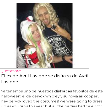
¿INCEPTION?
El ex de Avril Lavigne se disfraza de Avril
Lavigne
Ya tenemos uno de nuestros
disfraces
favoritos de este
halloween: el de deryck whibley y su novia ari cooper...
hey deryck loved the costumes! we were going to dress
up as you guys this year but all the parties had celebrity