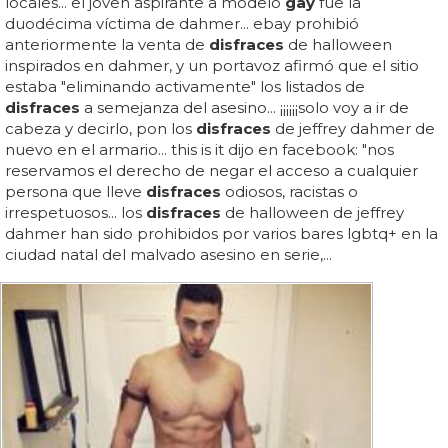
locales... el joven aspirante a modelo
gay
fue la
duodécima víctima de dahmer... ebay prohibió
anteriormente la venta de
disfraces
de halloween
inspirados en dahmer, y un portavoz afirmó que el sitio
estaba "eliminando activamente" los listados de
disfraces
a semejanza del asesino... ¡¡¡¡¡¡solo voy a ir de
cabeza y decirlo, pon los
disfraces
de jeffrey dahmer de
nuevo en el armario... this is it dijo en facebook: "nos
reservamos el derecho de negar el acceso a cualquier
persona que lleve
disfraces
odiosos, racistas o
irrespetuosos... los
disfraces
de halloween de jeffrey
dahmer han sido prohibidos por varios bares lgbtq+ en la
ciudad natal del malvado asesino en serie,...