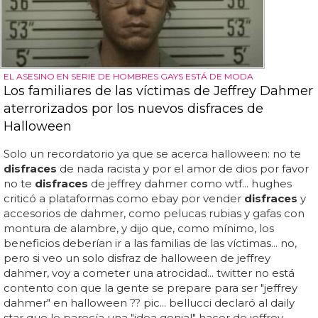
EL ASESINO EN SERIE DE HOMBRES GAYS ESTÁ DE MODA
Los familiares de las víctimas de Jeffrey Dahmer
aterrorizados por los nuevos disfraces de
Halloween
Solo un recordatorio ya que se acerca halloween: no te
disfraces
de nada racista y por el amor de dios por favor
no te
disfraces
de jeffrey dahmer como wtf... hughes
criticó a plataformas como ebay por vender
disfraces
y
accesorios de dahmer, como pelucas rubias y gafas con
montura de alambre, y dijo que, como mínimo, los
beneficios deberían ir a las familias de las víctimas... no,
pero si veo un solo disfraz de halloween de jeffrey
dahmer, voy a cometer una atrocidad... twitter no está
contento con que la gente se prepare para ser "jeffrey
dahmer" en halloween ?? pic... bellucci declaró al daily
star que le parecía una "idea genial" hacer de jeffrey