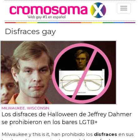
Toggle
navigat
Disfraces gay
MILWAUKEE, WISCONSIN
Los disfraces de Halloween de Jeffrey Dahmer
se prohibieron en los bares LGTB+
Milwaukee y this is it, han prohibido los
disfraces
en sus