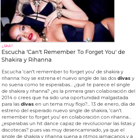
¿SKA?
Escucha 'Can't Remember To Forget You' de
Shakira y Rihanna
Escucha 'can't remember to forget you' de shakira y
rihanna: hoy se estrena el nuevo single de las dos
divas
y
no suena como te esperabas... ¿qué te parece el single
de shakira y rihanna? ¿es la primera gran colaboración del
2014 o crees que ha sido una oportunidad malgastada
para las
divas
en un tema muy flojo?... 13 de enero, día de
estreno del esperado nuevo single de shakira, 'can't
remember to forget you' en colaboración con rihanna...
¿esperabas un hit dance capaz de revolucionar las listas y
discotecas? pues vas muy desencaminado, ya que el
single de shakira y rihanna suena a ritmos jamaicanos y a