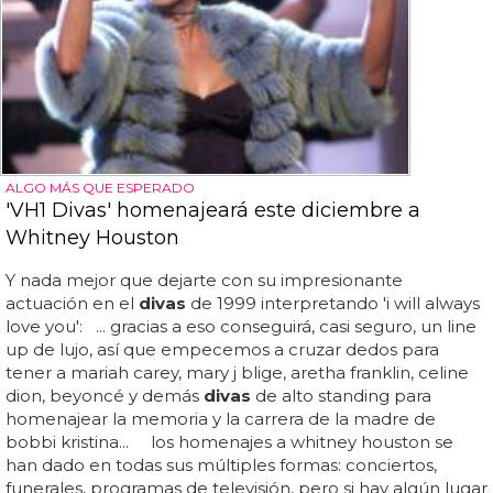
ALGO MÁS QUE ESPERADO
'VH1 Divas' homenajeará este diciembre a
Whitney Houston
Y nada mejor que dejarte con su impresionante
actuación en el
divas
de 1999 interpretando 'i will always
love you': ... gracias a eso conseguirá, casi seguro, un line
up de lujo, así que empecemos a cruzar dedos para
tener a mariah carey, mary j blige, aretha franklin, celine
dion, beyoncé y demás
divas
de alto standing para
homenajear la memoria y la carrera de la madre de
bobbi kristina... los homenajes a whitney houston se
han dado en todas sus múltiples formas: conciertos,
funerales, programas de televisión, pero si hay algún lugar