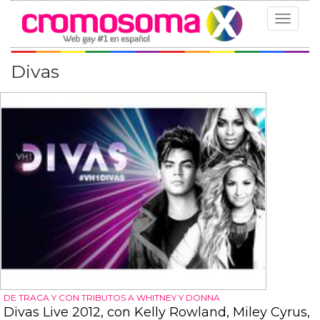
Toggle
navigat
Divas
DE TRACA Y CON TRIBUTOS A WHITNEY Y DONNA
Divas Live 2012, con Kelly Rowland, Miley Cyrus,