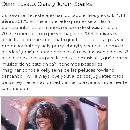
Demi Lovato, Ciara y Jordin Sparks
Curiosamente, este año han quitado el live, y es sólo "vh1
divas
2012"... vh1 ha anunciado quiénes serán las 5
participantes de una nueva edición de
divas
en este
2012... soñemos con que vh1 haga en 2013 el
divas
live
definitivo con nuestros cuatro jinetes del apocalipsis vocal
preferido: britney, katy perry, cheryl y rihanna... ¿cómo te
quedas? ¿quién canta peor o está más fracasada de las 5?
qué dura es la crisis para la industria musical... ¿qué carrera
musical tiene esta chica?... tenemos pesadillas
imaginándonos a kelly reina de las pelucas rowland
cantando 'i will always love you', a los dos juguetes rotos
de disney haciendo un 'last dance', o a ciara simplemente
cantando en...