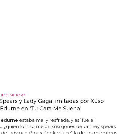
 HIZO MEJOR?
 Spears y Lady Gaga, imitadas por Xuso
 Edurne en 'Tu Cara Me Suena'
e
edurne
estaba mal y resfriada, y así fue el
... ¿quién lo hizo mejor, xuso jones de britney spears
de lady gaga? para "poker face" la de los miembros