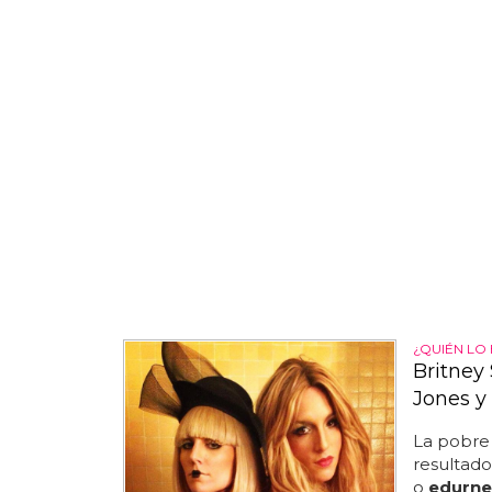
¿QUIÉN LO
Britney
Jones y
La pobr
resultado
o
edurne