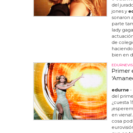
del jurado
jones y
e
sonaron a
parte ta
lady gaga
actuació
de colegi
haciendo
bien en di
EDURNEVIS
Primer 
'Amanec
edurne
-
del prim
¿cuesta 
¡espere
en viena!
cosa pod
eurovisión