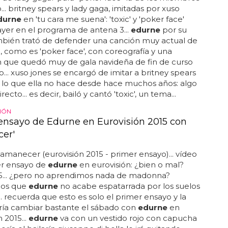
... britney spears y lady gaga, imitadas por xuso
durne
en 'tu cara me suena': 'toxic' y 'poker face'
yer en el programa de antena 3...
edurne
por su
mbién trató de defender una canción muy actual de
, como es 'poker face', con coreografía y una
n que quedó muy de gala navideña de fin de curso
o... xuso jones se encargó de imitar a britney spears
 lo que ella no hace desde hace muchos años: algo
recto... es decir, bailó y cantó 'toxic', un tema...
IÓN
ensayo de Edurne en Eurovisión 2015 con
er'
 amanecer (eurovisión 2015 - primer ensayo)... vídeo
er ensayo de
edurne
en eurovisión: ¿bien o mal?
15... ¿pero no aprendimos nada de madonna?
mos que
edurne
no acabe espatarrada por los suelos
... recuerda que esto es solo el primer ensayo y la
ría cambiar bastante el sábado con
edurne
en
 2015...
edurne
va con un vestido rojo con capucha