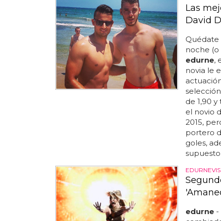
Las mejo
David 
Quédate 
noche (o 
edurne
, 
novia le 
actuació
selección
de 1,90 y
el novio 
2015, per
portero d
goles, a
supuesto.
EDURNEVIS
Segundo
'Amanec
edurne
-