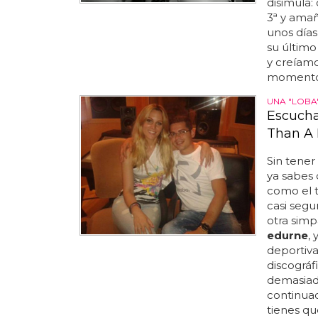
disimula:
3ª y amañ
unos días
su último
y creíamo
momentos
UNA "LOBA
Escucha
Than A 
Sin tener
ya sabes
como el t
casi segur
otra simp
edurne
,
deportiva
discográf
demasiad
continuaci
tienes qu