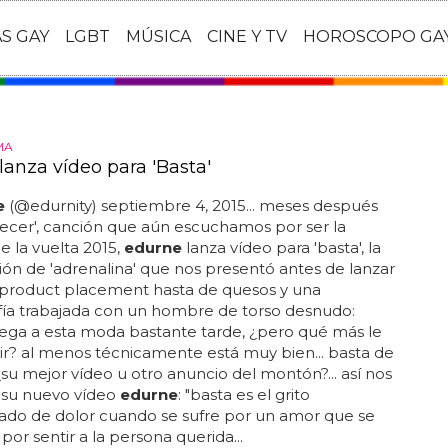
AS GAY
LGBT
MÚSICA
CINE Y TV
HOROSCOPO GA
MA
lanza vídeo para 'Basta'
e
(@edurnity) septiembre 4, 2015... meses después
ecer', canción que aún escuchamos por ser la
de la vuelta 2015,
edurne
lanza vídeo para 'basta', la
ión de 'adrenalina' que nos presentó antes de lanzar
.. product placement hasta de quesos y una
fía trabajada con un hombre de torso desnudo:
lega a esta moda bastante tarde, ¿pero qué más le
ir? al menos técnicamente está muy bien... basta de
 ¿su mejor vídeo u otro anuncio del montón?... así nos
 su nuevo vídeo
edurne
: "basta es el grito
ado de dolor cuando se sufre por un amor que se
por sentir a la persona querida...