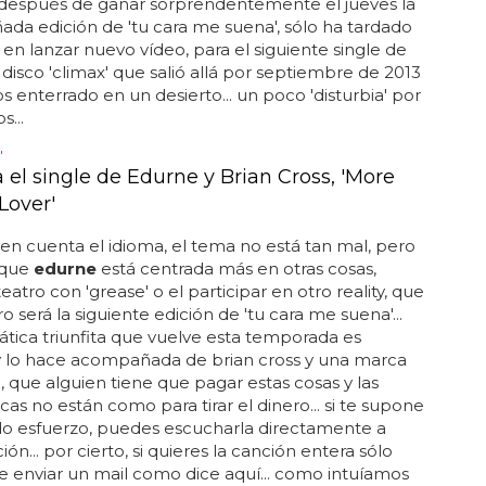
 después de ganar sorprendentemente el jueves la
ada edición de 'tu cara me suena', sólo ha tardado
 en lanzar nuevo vídeo, para el siguiente single de
 disco 'climax' que salió allá por septiembre de 2013
s enterrado en un desierto... un poco 'disturbia' por
...
"
 el single de Edurne y Brian Cross, 'More
Lover'
 en cuenta el idioma, el tema no está tan mal, pero
 que
edurne
está centrada más en otras cosas,
eatro con 'grease' o el participar en otro reality, que
o será la siguiente edición de 'tu cara me suena'...
ática triunfita que vuelve esta temporada es
 y lo hace acompañada de brian cross y una marca
, que alguien tiene que pagar estas cosas y las
icas no están como para tirar el dinero... si te supone
o esfuerzo, puedes escucharla directamente a
ón... por cierto, si quieres la canción entera sólo
e enviar un mail como dice aquí... como intuíamos