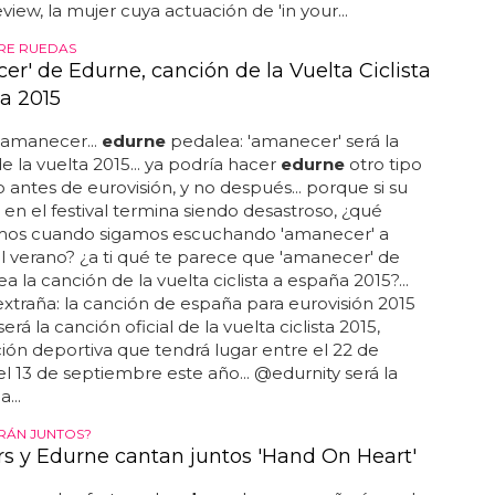
view, la mujer cuya actuación de 'in your...
RE RUEDAS
er' de Edurne, canción de la Vuelta Ciclista
a 2015
 amanecer...
edurne
pedalea: 'amanecer' será la
e la vuelta 2015... ya podría hacer
edurne
otro tipo
antes de eurovisión, y no después... porque si su
 en el festival termina siendo desastroso, ¿qué
os cuando sigamos escuchando 'amanecer' a
el verano? ¿a ti qué te parece que 'amanecer' de
ea la canción de la vuelta ciclista a españa 2015?...
extraña: la canción de españa para eurovisión 2015
rá la canción oficial de la vuelta ciclista 2015,
ón deportiva que tendrá lugar entre el 22 de
el 13 de septiembre este año... @edurnity será la
...
RÁN JUNTOS?
rs y Edurne cantan juntos 'Hand On Heart'