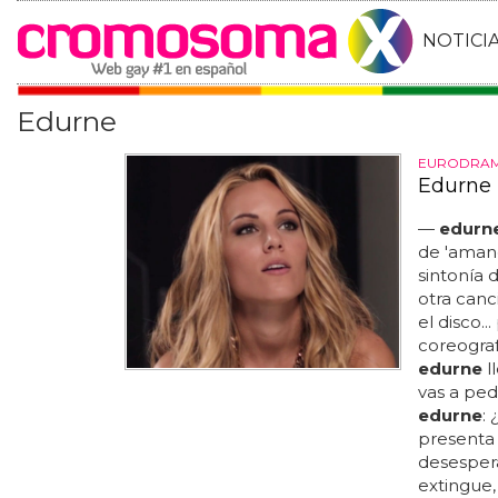
NOTICI
Edurne
EURODRA
Edurne 
—
edurn
de 'aman
sintonía 
otra canc
el disco.
coreogra
edurne
l
vas a ped
edurne
:
presenta
desesper
extingue, 