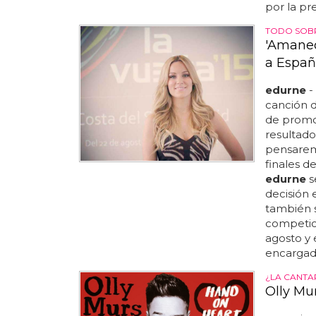
por la pre
TODO SOB
'Amanec
a Españ
edurne
-
canción d
de promo 
resultado
pensarem
finales d
edurne
s
decisión 
también se
competici
agosto y 
encargada
¿LA CANTA
Olly Mu