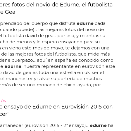
res fotos del novio de Edurne, el futbolista
De Gea
prendado del cuerpo que disfruta
edurne
cada
cuando puede)... las mejores fotos del novio de
el futbolista david de gea... por eso, y mientras su
echa de menos y le espera ensayando para su
n en viena este mes de mayo, te dejamos con una
 de las mejores fotos del futbolista, que mide más
 tiene cuerpazo... aquí en españa es conocido como
de
edurne
, nuestra representante en eurovisión este
o david de gea es toda una estrella en uk: ser el
el manchester y salvar su portería de muchos
demás de ser una monada de chico, ayuda, por
..
IÓN
 ensayo de Edurne en Eurovisión 2015 con
er'
 amanecer (eurovisión 2015 - 2º ensayo)...
edurne
ha