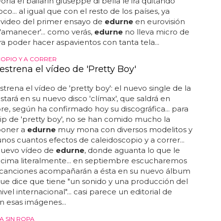
oría el bailarín giuseppe di bella le irá quitando
o... al igual que con el resto de los países, ya
video del primer ensayo de
edurne
en eurovisión
'amanecer'... como verás,
edurne
no lleva micro de
 poder hacer aspavientos con tanta tela...
OPIO Y A CORRER
strena el vídeo de 'Pretty Boy'
strena el vídeo de 'pretty boy': el nuevo single de la
estará en su nuevo disco 'clímax', que saldrá en
e, según ha confirmado hoy su discográfica... para
lip de 'pretty boy', no se han comido mucho la
poner a
edurne
muy mona con diversos modelitos y
unos cuantos efectos de caleidoscopio y a correr...
 nuevo vídeo de
edurne
, donde aguanta lo que le
cima literalmente... en septiembre escucharemos
canciones acompañarán a ésta en su nuevo álbum
 que dice que tiene "un sonido y una producción del
vel internacional"... casi parece un editorial de
 esas imágenes...
A SIN ROPA