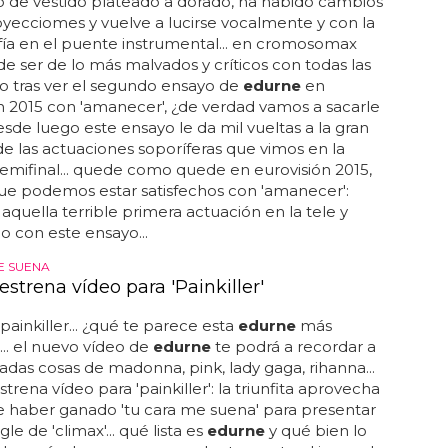
 de vestido plateado a dorado, ha habido cambios
oyecciomes y vuelve a lucirse vocalmente y con la
ía en el puente instrumental... en cromosomax
e ser de lo más malvados y críticos con todas las
ro tras ver el segundo ensayo de
edurne
en
n 2015 con 'amanecer', ¿de verdad vamos a sacarle
sde luego este ensayo le da mil vueltas a la gran
e las actuaciones soporíferas que vimos en la
emifinal... quede como quede en eurovisión 2015,
ue podemos estar satisfechos con 'amanecer':
aquella terrible primera actuación en la tele y
 con este ensayo...
E SUENA
strena vídeo para 'Painkiller'
 painkiller... ¿qué te parece esta
edurne
más
... el nuevo vídeo de
edurne
te podrá a recordar a
das cosas de madonna, pink, lady gaga, rihanna...
strena vídeo para 'painkiller': la triunfita aprovecha
de haber ganado 'tu cara me suena' para presentar
le de 'climax'... qué lista es
edurne
y qué bien lo