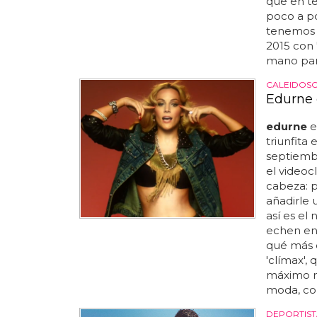
que en te
poco a poc
tenemos 
2015 con 
mano para
CALEIDOSC
Edurne e
edurne
e
triunfita 
septiembr
el videoc
cabeza: 
añadirle 
así es el
echen en
qué más 
'clímax',
máximo ni
moda, con
DEPORTIST