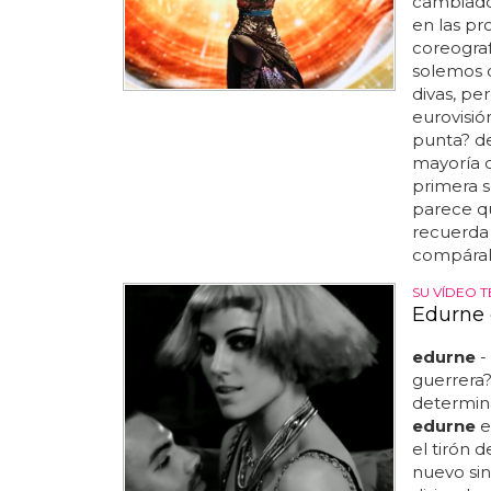
cambiado
en las pr
coreograf
solemos d
divas, pe
eurovisió
punta? de
mayoría d
primera s
parece q
recuerda 
compáralo
SU VÍDEO T
Edurne e
edurne
-
guerrera?
determina
edurne
e
el tirón 
nuevo sing