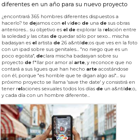
diferentes en un año para su nuevo proyecto
¿encontrará 365 hombres diferentes dispuestos a
hacerlo? te
de
jamos con
el
ví
de
o
de
una
de
sus obras
anteriores... su objetivo es
el de
explorar la r
el
ación entre
la soledad y las citas
de
quedar sólo por sexo... mischa
badasyan es
el
artista
de
26 a&ntil
de
;os que ves en la foto
con un ipad sobre sus genitales... "no niego que es un
poco egoísta",
de
clara mischa badasyan sobre su
proyecto
de
f*llar por amor al
arte
, y reconoce que no
contará a sus ligues que han hecho
arte
acostándose
con él, porque "es horrible que te digan algo así"... su
próximo proyecto se llama 'save the date' y consistirá en
tener r
el
aciones sexuales todos los días
de
un a&ntil
de
;o,
y cada día con un hombre diferente...