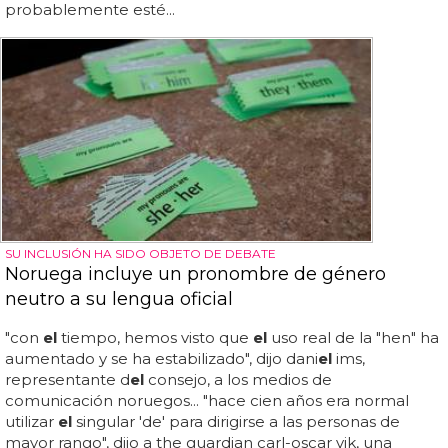
probablemente esté...
SU INCLUSIÓN HA SIDO OBJETO DE DEBATE
Noruega incluye un pronombre de género
neutro a su lengua oficial
"con
el
tiempo, hemos visto que
el
uso real de la "hen" ha
aumentado y se ha estabilizado", dijo dani
el
ims,
representante d
el
consejo, a los medios de
comunicación noruegos... "hace cien años era normal
utilizar
el
singular 'de' para dirigirse a las personas de
mayor rango", dijo a the guardian carl-oscar vik, una