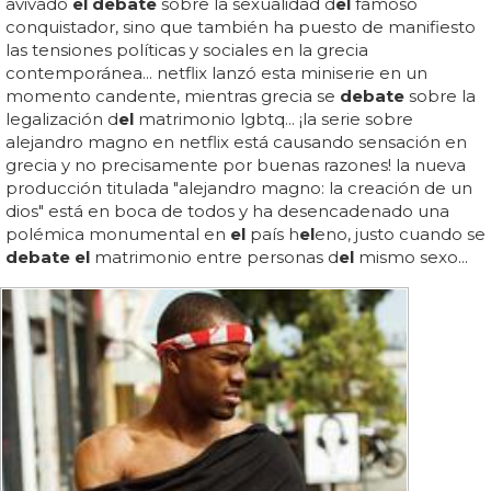
avivado
el debate
sobre la sexualidad d
el
famoso
conquistador, sino que también ha puesto de manifiesto
las tensiones políticas y sociales en la grecia
contemporánea... netflix lanzó esta miniserie en un
momento candente, mientras grecia se
debate
sobre la
legalización d
el
matrimonio lgbtq... ¡la serie sobre
alejandro magno en netflix está causando sensación en
grecia y no precisamente por buenas razones! la nueva
producción titulada "alejandro magno: la creación de un
dios" está en boca de todos y ha desencadenado una
polémica monumental en
el
país h
el
eno, justo cuando se
debate el
matrimonio entre personas d
el
mismo sexo...