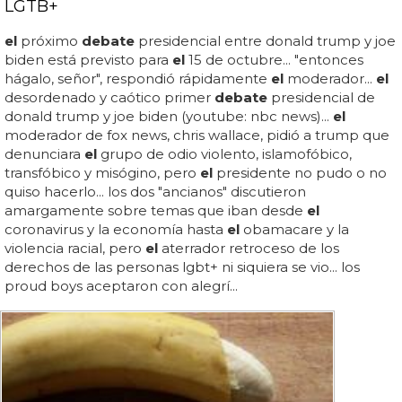
LGTB+
el
próximo
debate
presidencial entre donald trump y joe
biden está previsto para
el
15 de octubre... "entonces
hágalo, señor", respondió rápidamente
el
moderador...
el
desordenado y caótico primer
debate
presidencial de
donald trump y joe biden (youtube: nbc news)...
el
moderador de fox news, chris wallace, pidió a trump que
denunciara
el
grupo de odio violento, islamofóbico,
transfóbico y misógino, pero
el
presidente no pudo o no
quiso hacerlo... los dos "ancianos" discutieron
amargamente sobre temas que iban desde
el
coronavirus y la economía hasta
el
obamacare y la
violencia racial, pero
el
aterrador retroceso de los
derechos de las personas lgbt+ ni siquiera se vio... los
proud boys aceptaron con alegrí...