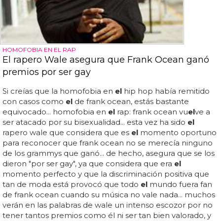
HOMOFOBIA EN EL RAP
El rapero Wale asegura que Frank Ocean ganó
premios por ser gay
Si creías que la homofobia en
el
hip hop había remitido
con casos como
el
de frank ocean, estás bastante
equivocado... homofobia en
el
rap: frank ocean vu
el
ve a
ser atacado por su bisexualidad... esta vez ha sido
el
rapero wale que considera que es
el
momento oportuno
para reconocer que frank ocean no se merecía ninguno
de los grammys que ganó... de hecho, asegura que se los
dieron "por ser gay", ya que considera que era
el
momento perfecto y que la discriminación positiva que
tan de moda está provocó que todo
el
mundo fuera fan
de frank ocean cuando su música no vale nada... muchos
verán en las palabras de wale un intenso escozor por no
tener tantos premios como él ni ser tan bien valorado, y