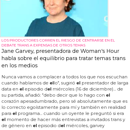
LOS PRODUCTORES CORREN EL RIESGO DE CENTRARSE EN EL
DEBATE TRANS A EXPENSAS DE OTROS TEMAS
Jane Garvey, presentadora de Woman's Hour
habla sobre el equilibrio para tratar temas trans
en los medios
Nunca vamos a complacer a todos los que nos escuchan
cuando hablamos de
el
lo", sugirió
el
presentador de larga
data en
el
episodio d
el
miércoles (16 de diciembre)... de
su partida, añadió: "debo decir que lo hago con
el
corazón apesadumbrado, pero sé absolutamente que es
lo correcto egoístamente para mí y también en realidad
para
el
programa... cuando un oyente le preguntó si era
el
momento de hacer más entrevistas a invitados trans y
de género en
el
episodio d
el
miércoles, garvey