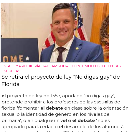
ESTA LEY PROHIBIRÍA HABLAR SOBRE CONTENIDO LGTB+ EN LAS
ESCUELAS
Se retira el proyecto de ley "No digas gay" de
Florida
el
proyecto de ley hb 1557, apodado "no digas gay",
pretende prohibir a los profesores de las escu
el
as de
florida "fomentar
el debate
en clase sobre la orientación
sexual o la identidad de género en los niv
el
es de
primaria", o en cualquier niv
el
si
el debate
"no es
apropiado para la edad o
el
desarrollo de los alumnos"...