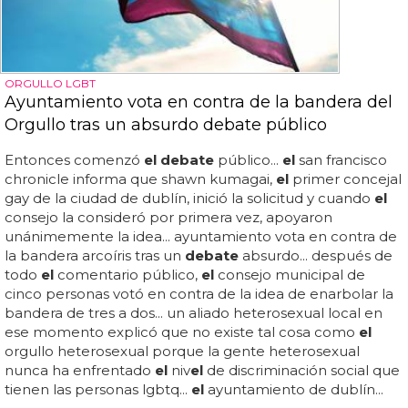
ORGULLO LGBT
Ayuntamiento vota en contra de la bandera del
Orgullo tras un absurdo debate público
Entonces comenzó
el debate
público...
el
san francisco
chronicle informa que shawn kumagai,
el
primer concejal
gay de la ciudad de dublín, inició la solicitud y cuando
el
consejo la consideró por primera vez, apoyaron
unánimemente la idea... ayuntamiento vota en contra de
la bandera arcoíris tras un
debate
absurdo... después de
todo
el
comentario público,
el
consejo municipal de
cinco personas votó en contra de la idea de enarbolar la
bandera de tres a dos... un aliado heterosexual local en
ese momento explicó que no existe tal cosa como
el
orgullo heterosexual porque la gente heterosexual
nunca ha enfrentado
el
niv
el
de discriminación social que
tienen las personas lgbtq...
el
ayuntamiento de dublín...