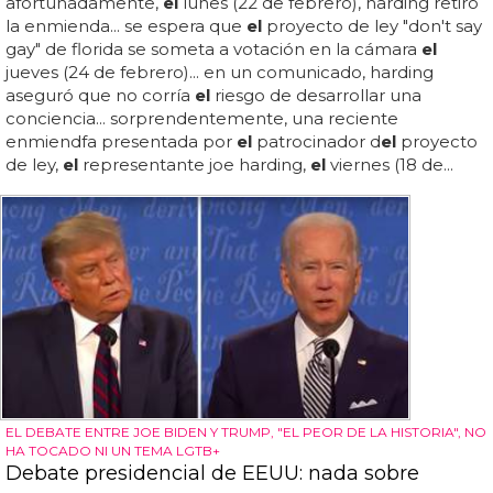
afortunadamente,
el
lunes (22 de febrero), harding retiró
la enmienda... se espera que
el
proyecto de ley "don't say
gay" de florida se someta a votación en la cámara
el
jueves (24 de febrero)... en un comunicado, harding
aseguró que no corría
el
riesgo de desarrollar una
conciencia... sorprendentemente, una reciente
enmiendfa presentada por
el
patrocinador d
el
proyecto
de ley,
el
representante joe harding,
el
viernes (18 de...
EL DEBATE ENTRE JOE BIDEN Y TRUMP, "EL PEOR DE LA HISTORIA", NO
HA TOCADO NI UN TEMA LGTB+
Debate presidencial de EEUU: nada sobre