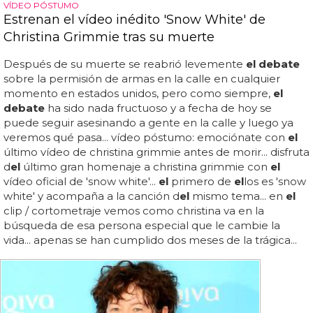
VÍDEO PÓSTUMO
Estrenan el vídeo inédito 'Snow White' de
Christina Grimmie tras su muerte
Después de su muerte se reabrió levemente
el debate
sobre la permisión de armas en la calle en cualquier
momento en estados unidos, pero como siempre,
el
debate
ha sido nada fructuoso y a fecha de hoy se
puede seguir asesinando a gente en la calle y luego ya
veremos qué pasa... vídeo póstumo: emociónate con
el
último vídeo de christina grimmie antes de morir... disfruta
d
el
último gran homenaje a christina grimmie con
el
vídeo oficial de 'snow white'...
el
primero de
el
los es 'snow
white' y acompaña a la canción d
el
mismo tema... en
el
clip / cortometraje vemos como christina va en la
búsqueda de esa persona especial que le cambie la
vida... apenas se han cumplido dos meses de la trágica...