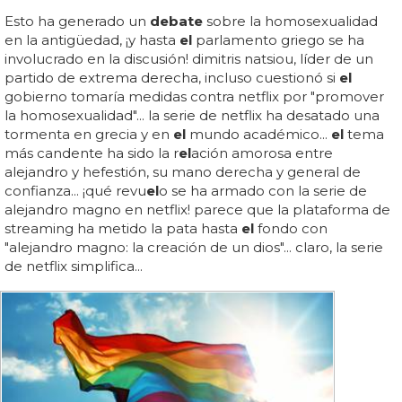
Esto ha generado un
debate
sobre la homosexualidad
en la antigüedad, ¡y hasta
el
parlamento griego se ha
involucrado en la discusión! dimitris natsiou, líder de un
partido de extrema derecha, incluso cuestionó si
el
gobierno tomaría medidas contra netflix por "promover
la homosexualidad"... la serie de netflix ha desatado una
tormenta en grecia y en
el
mundo académico...
el
tema
más candente ha sido la r
el
ación amorosa entre
alejandro y hefestión, su mano derecha y general de
confianza... ¡qué revu
el
o se ha armado con la serie de
alejandro magno en netflix! parece que la plataforma de
streaming ha metido la pata hasta
el
fondo con
"alejandro magno: la creación de un dios"... claro, la serie
de netflix simplifica...