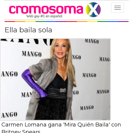
Toggle
navigat
Ella baila sola
Carmen Lomana gana 'Mira Quién Baila' con
Britney Spears