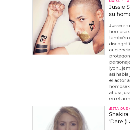
NADA DE 
Jussie S
su hom
Jussie smo
homosexua
también e
discográfi
audiencia
protagoni
personaje
lyon... jam
así habla
el actor 
homosexua
ahora jus
en el arma
¡ESTÁ QUE 
Shakira 
'Dare (