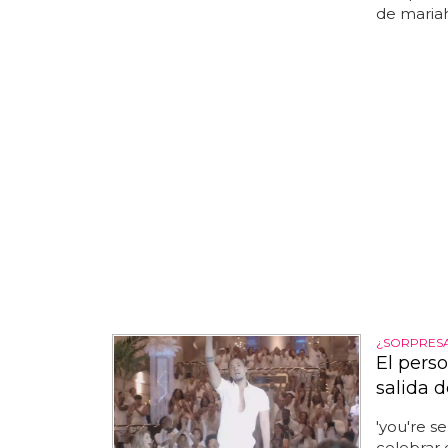
de mariah
¿SORPRES
El pers
salida d
'you're s
celebrar 