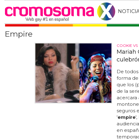
NOTICI
Empire
COOKIE VS 
Mariah 
culebró
De todos 
forma de 
que los (
de la ser
acercara 
montones 
seguros e
'
empire
'
audiencia
en españa 
temporad