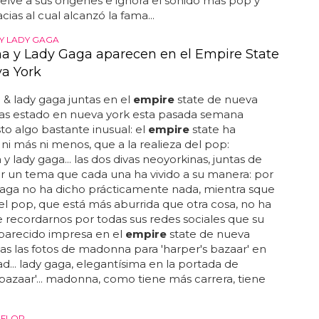
lve a sus orígenes e ignora el sonido más pop y
cias al cual alcanzó la fama...
Y LADY GAGA
 y Lady Gaga aparecen en el Empire State
a York
& lady gaga juntas en el
empire
state de nueva
i has estado en nueva york esta pasada semana
sto algo bastante inusual: el
empire
state ha
, ni más ni menos, que a la realieza del pop:
 lady gaga... las dos divas neoyorkinas, juntas de
 un tema que cada una ha vivido a su manera: por
gaga no ha dicho prácticamente nada, mientra sque
del pop, que está más aburrida que otra cosa, no ha
 recordarnos por todas sus redes sociales que su
parecido impresa en el
empire
state de nueva
odas las fotos de madonna para 'harper's bazaar' en
dad... lady gaga, elegantísima en la portada de
 bazaar'... madonna, como tiene más carrera, tiene
 FLOP