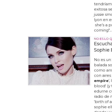
tendríamo
exitosa se
jussie sm
lyon en es
she’s a p
coming"..
NO ES LO 
Escucha
Sophie E
No es un
balada so
como arra
con aires
empire
',
blood' (y
edurne cu
radio de 
'birth of 
sophie el