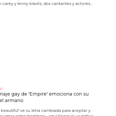
 carey y lenny kravitz, dos cantantes y actores...
A?
onaje gay de 'Empire' emociona con su
el armario
e beautiful' ve su letra cambiada para aceptar y
el amor entre hombres... aquí tienes la ya mítica