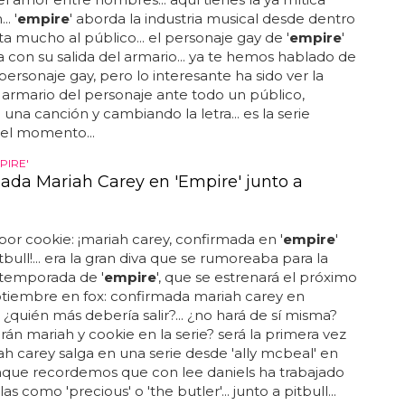
. '
empire
' aborda la industria musical desde dentro
ta mucho al público... el personaje gay de '
empire
'
con su salida del armario... ya te hemos hablado de
 personaje gay, pero lo interesante ha sido ver la
l armario del personaje ante todo un público,
una canción y cambiando la letra... es la serie
del momento...
PIRE'
ada Mariah Carey en 'Empire' junto a
por cookie: ¡mariah carey, confirmada en '
empire
'
tbull!... era la gran diva que se rumoreaba para la
temporada de '
empire
', que se estrenará el próximo
ptiembre en fox: confirmada mariah carey en
... ¿quién más debería salir?... ¿no hará de sí misma?
rán mariah y cookie en la serie? será la primera vez
h carey salga en una serie desde 'ally mcbeal' en
nque recordemos que con lee daniels ha trabajado
as como 'precious' o 'the butler'... junto a pitbull...