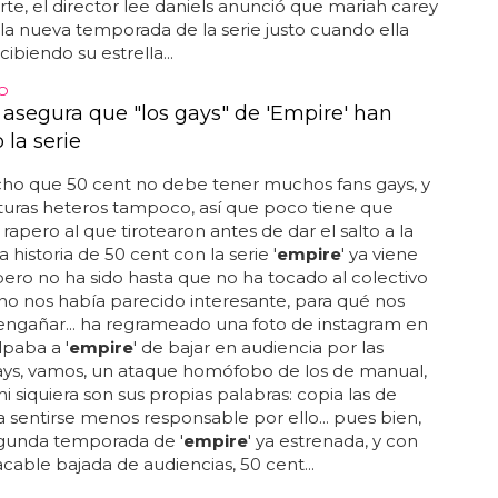
rte, el director lee daniels anunció que mariah carey
 la nueva temporada de la serie justo cuando ella
ibiendo su estrella...
O
 asegura que "los gays" de 'Empire' han
 la serie
cho que 50 cent no debe tener muchos fans gays, y
lturas heteros tampoco, así que poco tiene que
 rapero al que tirotearon antes de dar el salto a la
la historia de 50 cent con la serie '
empire
' ya viene
 pero no ha sido hasta que no ha tocado al colectivo
no nos había parecido interesante, para qué nos
engañar... ha regrameado una foto de instagram en
lpaba a '
empire
' de bajar en audiencia por las
ays, vamos, un ataque homófobo de los de manual,
ni siquiera son sus propias palabras: copia las de
a sentirse menos responsable por ello... pues bien,
egunda temporada de '
empire
' ya estrenada, y con
cable bajada de audiencias, 50 cent...