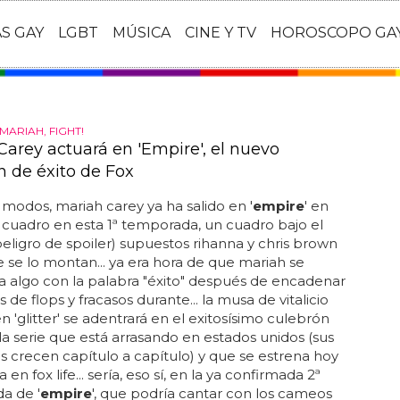
AS GAY
LGBT
MÚSICA
CINE Y TV
HOROSCOPO GA
MARIAH, FIGHT!
Carey actuará en 'Empire', el nuevo
n de éxito de Fox
modos, mariah carey ya ha salido en '
empire
' en
cuadro en esta 1ª temporada, un cuadro bajo el
peligro de spoiler) supuestos rihanna y chris brown
ie se lo montan... ya era hora de que mariah se
a algo con la palabra "éxito" después de encadenar
de flops y fracasos durante... la musa de vitalicio
n 'glitter' se adentrará en el exitosísimo culebrón
, la serie que está arrasando en estados unidos (sus
s crecen capítulo a capítulo) y que se estrena hoy
en fox life... sería, eso sí, en la ya confirmada 2ª
a de '
empire
', que podría cantar con los cameos