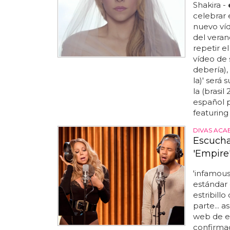
Shakira -
celebrar 
nuevo ví
del veran
repetir e
vídeo de s
debería),
la)' será 
la (brasi
español p
featuring
DIVAS ACA
Escucha
'Empire
'infamous
estándar 
estribill
parte... a
web de ew
confirmad