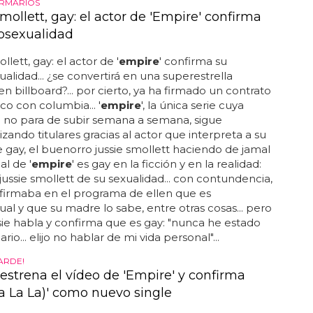
ARMARIOS
mollett, gay: el actor de 'Empire' confirma
osexualidad
llett, gay: el actor de '
empire
' confirma su
lidad... ¿se convertirá en una superestrella
n billboard?... por cierto, ya ha firmado un contrato
co con columbia... '
empire
', la única serie cuya
 no para de subir semana a semana, sigue
zando titulares gracias al actor que interpreta a su
 gay, el buenorro jussie smollett haciendo de jamal
al de '
empire
' es gay en la ficción y en la realidad:
 jussie smollett de su sexualidad... con contundencia,
afirmaba en el programa de ellen que es
l y que su madre lo sabe, entre otras cosas... pero
sie habla y confirma que es gay: "nunca he estado
rio... elijo no hablar de mi vida personal"...
ARDE!
estrena el vídeo de 'Empire' y confirma
La La La)' como nuevo single