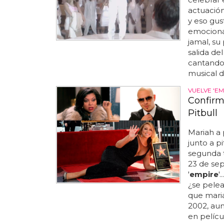
actuación..
y eso gus
emociona 
jamal, su
salida de
cantando 
musical 
VUELVE 'EM
Confirm
Pitbull
Mariah a 
junto a pi
segunda 
23 de se
'
empire
'
¿se pelea
que maria
2002, au
en películ