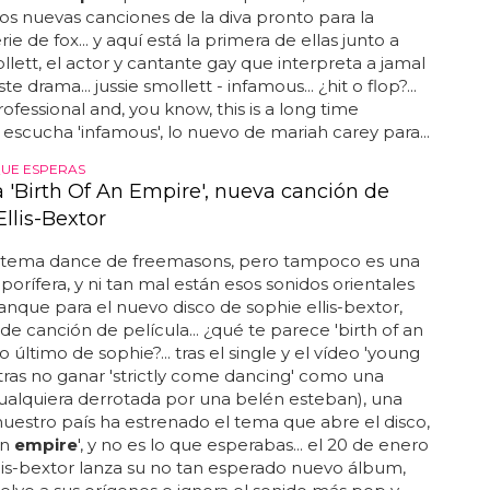
s nuevas canciones de la diva pronto para la
rie de fox... y aquí está la primera de ellas junto a
ollett, el actor y cantante gay que interpreta a jamal
te drama... jussie smollett - infamous... ¿hit o flop?...
rofessional and, you know, this is a long time
. escucha 'infamous', lo nuevo de mariah carey para...
QUE ESPERAS
 'Birth Of An Empire', nueva canción de
llis-Bextor
 tema dance de freemasons, pero tampoco es una
porífera, y ni tan mal están esos sonidos orientales
nque para el nuevo disco de sophie ellis-bextor,
 de canción de película... ¿qué te parece 'birth of an
 lo último de sophie?... tras el single y el vídeo 'young
 tras no ganar 'strictly come dancing' como una
alquiera derrotada por una belén esteban), una
nuestro país ha estrenado el tema que abre el disco,
an
empire
', y no es lo que esperabas... el 20 de enero
lis-bextor lanza su no tan esperado nuevo álbum,