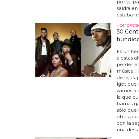
por su pa
saldrá en
estaba rec
HOMÓFOB
50 Cent
hundido
Es un he
a estas a
perder el
música... 
de lejos,
lgbt que 
vamos a 
la que cu
tramas g
sólo que 
otros par
con la s
una desta