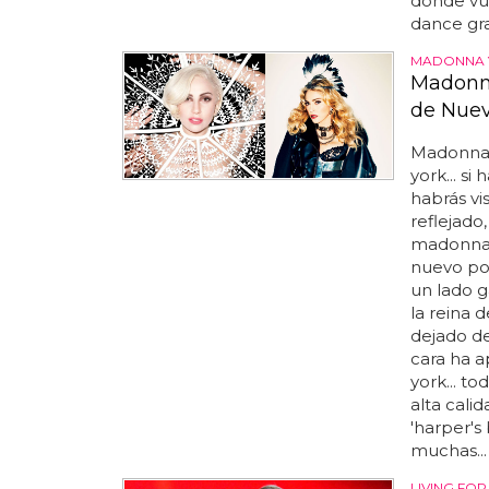
donde vue
dance gra
MADONNA 
Madonna
de Nuev
Madonna 
york... s
habrás vi
reflejado
madonna y
nuevo por
un lado 
la reina 
dejado de
cara ha a
york... t
alta cali
'harper's
muchas...
LIVING FOR