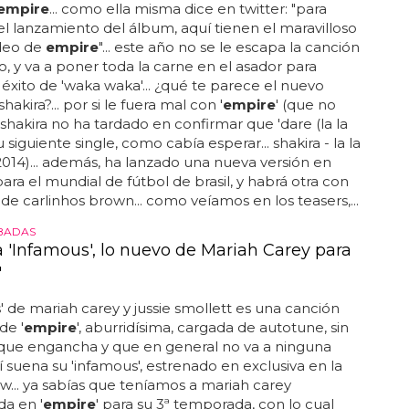
empire
... como ella misma dice en twitter: "para
el lanzamiento del álbum, aquí tienen el maravilloso
deo de
empire
"... este año no se le escapa la canción
o, y va a poner toda la carne en el asador para
l éxito de 'waka waka'... ¿qué te parece el nuevo
hakira?... por si le fuera mal con '
empire
' (que no
 shakira no ha tardado en confirmar que 'dare (la la
su siguiente single, como cabía esperar... shakira - la la
l 2014)... además, ha lanzado una nueva versión en
ara el mundial de fútbol de brasil, y habrá otra con
 de carlinhos brown... como veíamos en los teasers,...
BADAS
 'Infamous', lo nuevo de Mariah Carey para
'
' de mariah carey y jussie smollett es una canción
de '
empire
', aburridísima, cargada de autotune, sin
o que engancha y que en general no va a ninguna
sí suena su 'infamous', estrenado en exclusiva en la
... ya sabías que teníamos a mariah carey
a en '
empire
' para su 3ª temporada, con lo cual