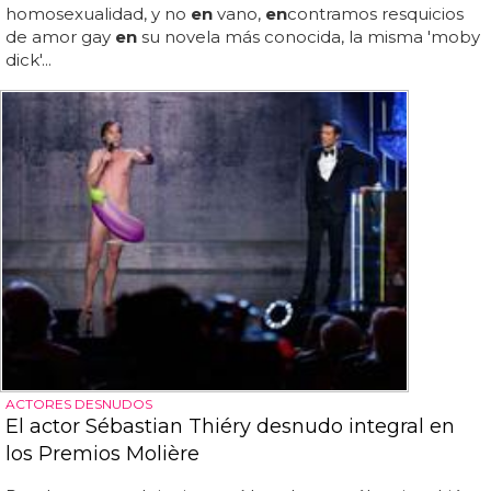
homosexualidad, y no
en
vano,
en
contramos resquicios
de amor gay
en
su novela más conocida, la misma 'moby
dick'...
ACTORES DESNUDOS
El actor Sébastian Thiéry desnudo integral en
los Premios Molière