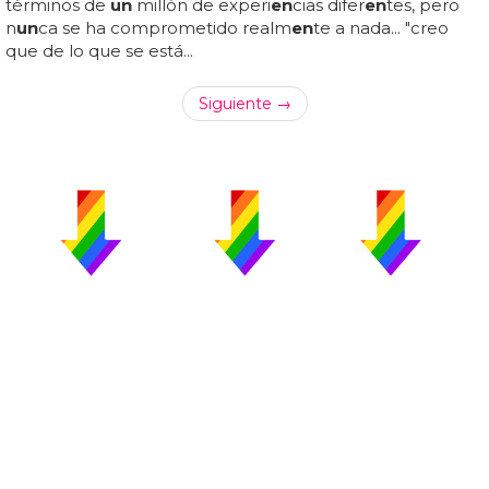
términos de
un
millón de experi
en
cias difer
en
tes, pero
n
un
ca se ha comprometido realm
en
te a nada... "creo
que de lo que se está...
Siguiente →