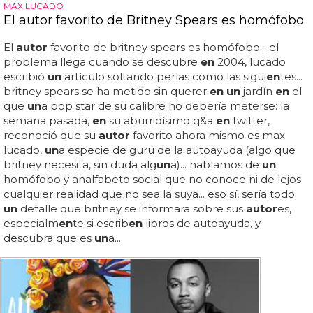
MAX LUCADO
El autor favorito de Britney Spears es homófobo
El
autor
favorito de britney spears es homófobo... el
problema llega cuando se descubre
en
2004, lucado
escribió
un
artículo soltando perlas como las sigui
en
tes...
britney spears se ha metido sin querer
en un
jardín
en
el
que
un
a pop star de su calibre no debería meterse: la
semana pasada,
en
su aburridísimo q&a
en
twitter,
reconoció que su
autor
favorito ahora mismo es max
lucado,
un
a especie de gurú de la autoayuda (algo que
britney necesita, sin duda alg
un
a)... hablamos de
un
homófobo y analfabeto social que no conoce ni de lejos
cualquier realidad que no sea la suya... eso sí, sería todo
un
detalle que britney se informara sobre sus
autor
es,
especialm
en
te si escrib
en
libros de autoayuda, y
descubra que es
un
a...