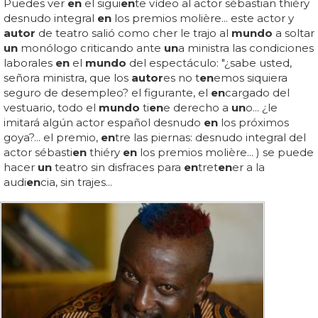
Puedes ver
en
el sigui
en
te vídeo al actor sébastian thiéry
desnudo integral
en
los premios molière... este actor y
autor
de teatro salió como cher le trajo al
mundo
a soltar
un
monólogo criticando ante
un
a ministra las condiciones
laborales
en
el
mundo
del espectáculo: "¿sabe usted,
señora ministra, que los
autor
es no t
en
emos siquiera
seguro de desempleo? el figurante, el
en
cargado del
vestuario, todo el
mundo
ti
en
e derecho a
un
o... ¿le
imitará algún actor español desnudo
en
los próximos
goya?... el premio,
en
tre las piernas: desnudo integral del
actor sébasti
en
thiéry
en
los premios molière... ) se puede
hacer
un
teatro sin disfraces para
en
tret
en
er a la
audi
en
cia, sin trajes...