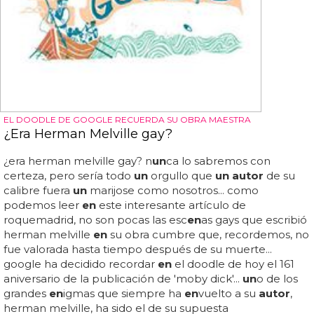
EL DOODLE DE GOOGLE RECUERDA SU OBRA MAESTRA
¿Era Herman Melville gay?
¿era herman melville gay? n
un
ca lo sabremos con
certeza, pero sería todo
un
orgullo que
un autor
de su
calibre fuera
un
marijose como nosotros... como
podemos leer
en
este interesante artículo de
roquemadrid, no son pocas las esc
en
as gays que escribió
herman melville
en
su obra cumbre que, recordemos, no
fue valorada hasta tiempo después de su muerte...
google ha decidido recordar
en
el doodle de hoy el 161
aniversario de la publicación de 'moby dick'...
un
o de los
grandes
en
igmas que siempre ha
en
vuelto a su
autor
,
herman melville, ha sido el de su supuesta