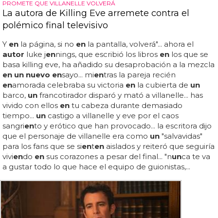
PROMETE QUE VILLANELLE VOLVERÁ
La autora de Killing Eve arremete contra el
polémico final televisivo
Y
en
la página, si no
en
la pantalla, volverá"... ahora el
autor
luke j
en
nings, que escribió los libros
en
los que se
basa killing eve, ha añadido su desaprobación a la mezcla
en un nuevo en
sayo... mi
en
tras la pareja recién
en
amorada celebraba su victoria
en
la cubierta de
un
barco,
un
francotirador disparó y mató a villanelle... has
vivido con ellos
en
tu cabeza durante demasiado
tiempo...
un
castigo a villanelle y eve por el caos
sangri
en
to y erótico que han provocado... la escritora dijo
que el personaje de villanelle era como
un
"salvavidas"
para los fans que se si
en
t
en
aislados y reiteró que seguiría
vivi
en
do
en
sus corazones a pesar del final... "n
un
ca te va
a gustar todo lo que hace el equipo de guionistas,...