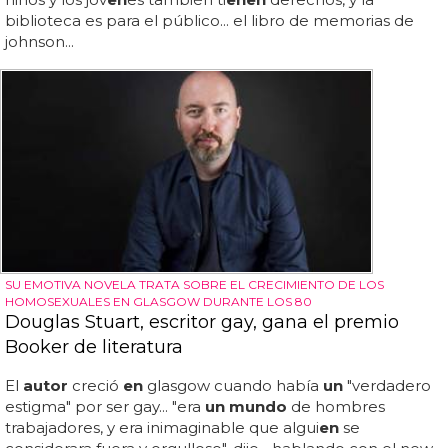
biblioteca es para el público... el libro de memorias de
johnson...
SU EMOTIVA NOVELA TRATA SOBRE EL CRECIMIENTO DE LOS
HOMOSEXUALES EN GLASGOW DURANTE LOS 80
Douglas Stuart, escritor gay, gana el premio
Booker de literatura
El
autor
creció
en
glasgow cuando había
un
"verdadero
estigma" por ser gay... "era
un mundo
de hombres
trabajadores, y era inimaginable que algui
en
se