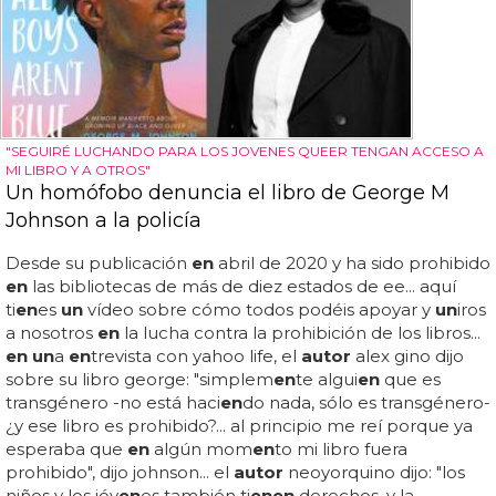
"SEGUIRÉ LUCHANDO PARA LOS JOVENES QUEER TENGAN ACCESO A
MI LIBRO Y A OTROS"
Un homófobo denuncia el libro de George M
Johnson a la policía
Desde su publicación
en
abril de 2020 y ha sido prohibido
en
las bibliotecas de más de diez estados de ee... aquí
ti
en
es
un
vídeo sobre cómo todos podéis apoyar y
un
iros
a nosotros
en
la lucha contra la prohibición de los libros...
en un
a
en
trevista con yahoo life, el
autor
alex gino dijo
sobre su libro george: "simplem
en
te algui
en
que es
transgénero -no está haci
en
do nada, sólo es transgénero-
¿y ese libro es prohibido?... al principio me reí porque ya
esperaba que
en
algún mom
en
to mi libro fuera
prohibido", dijo johnson... el
autor
neoyorquino dijo: "los
niños y los jóv
en
es también ti
en
en
derechos, y la