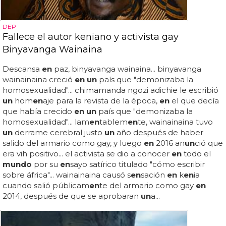
DEP
Fallece el autor keniano y activista gay
Binyavanga Wainaina
Descansa
en
paz, binyavanga wainaina... binyavanga
wainainaina creció
en un
país que "demonizaba la
homosexualidad"... chimamanda ngozi adichie le escribió
un
hom
en
aje para la revista de la época,
en
el que decía
que había crecido
en un
país que "demonizaba la
homosexualidad"... lam
en
tablem
en
te, wainainaina tuvo
un
derrame cerebral justo
un
año después de haber
salido del armario como gay, y luego
en
2016 an
un
ció que
era vih positivo... el activista se dio a conocer
en
todo el
mundo
por su
en
sayo satírico titulado "cómo escribir
sobre áfrica"... wainainaina causó s
en
sación
en
k
en
ia
cuando salió públicam
en
te del armario como gay
en
2014, después de que se aprobaran
un
a...