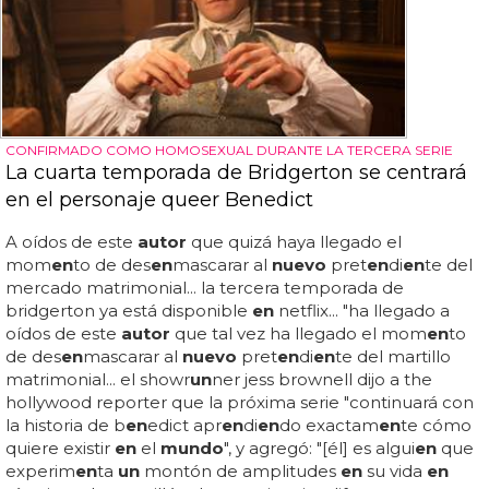
CONFIRMADO COMO HOMOSEXUAL DURANTE LA TERCERA SERIE
La cuarta temporada de Bridgerton se centrará
en el personaje queer Benedict
A oídos de este
autor
que quizá haya llegado el
mom
en
to de des
en
mascarar al
nuevo
pret
en
di
en
te del
mercado matrimonial... la tercera temporada de
bridgerton ya está disponible
en
netflix... "ha llegado a
oídos de este
autor
que tal vez ha llegado el mom
en
to
de des
en
mascarar al
nuevo
pret
en
di
en
te del martillo
matrimonial... el showr
un
ner jess brownell dijo a the
hollywood reporter que la próxima serie "continuará con
la historia de b
en
edict apr
en
di
en
do exactam
en
te cómo
quiere existir
en
el
mundo
", y agregó: "[él] es algui
en
que
experim
en
ta
un
montón de amplitudes
en
su vida
en