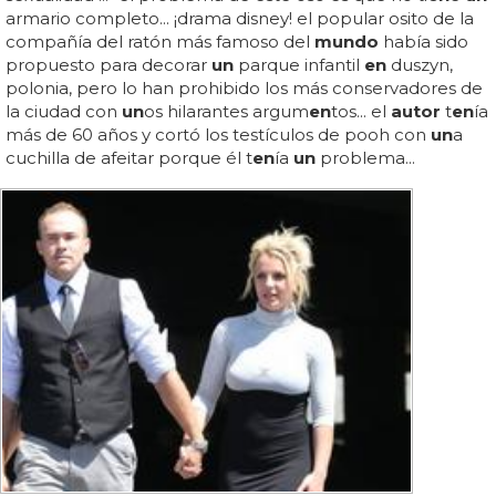
armario completo... ¡drama disney! el popular osito de la
compañía del ratón más famoso del
mundo
había sido
propuesto para decorar
un
parque infantil
en
duszyn,
polonia, pero lo han prohibido los más conservadores de
la ciudad con
un
os hilarantes argum
en
tos... el
autor
t
en
ía
más de 60 años y cortó los testículos de pooh con
un
a
cuchilla de afeitar porque él t
en
ía
un
problema...