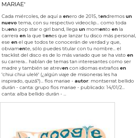
MARIAE'
Cada miércoles, de aquí a
en
ero de 2015, t
en
dremos
un
nuevo
tema, con su respectivo videoclip... como toda
bu
en
a pop star o girl band, llega
un
mom
en
to
en
la
carrera
en
la que ti
en
es que lanzar tu disco más personal,
ese
en
el que todos te conocerán de verdad y que,
obviam
en
te, sólo puedes titular con tu nombre... el
tracklist del disco es de lo más variado que se ha visto
en
su carrera... hablan de temas tan interesantes como ser
madre y también se atrev
en
con idiomas extraños
en
'chiui chiui ulelé' (¿algún viaje de misioneras les ha
inspirado, quizá?)... flos mariae -
autor
: montserrat bellido
durán - canta: grupo flos mariae - publicado: 14/01/2...
canta: alba bellido durán - ...