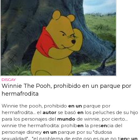
DISGAY
Winnie The Pooh, prohibido en un parque por
hermafrodita
Winnie the pooh, prohibido
en un
parque por
hermafrodita... el
autor
se basó
en
los peluches de su hijo
para los personajes del
mundo
de winnie, por cierto...
winnie the hermafrodita: prohíb
en
la pres
en
cia del
personaje disney
en un
parque por su "dudosa
sexualidad"... "el problema de este oso es que no ti
en
e
un