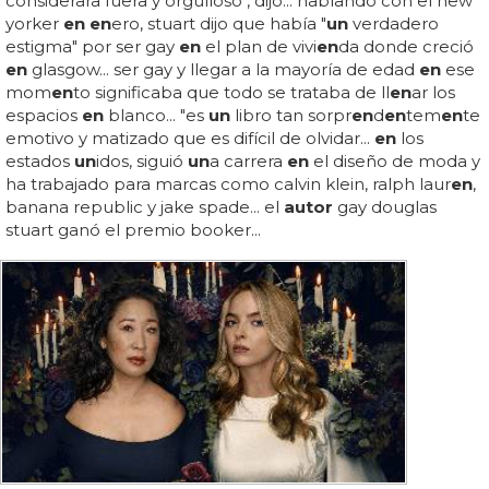
considerara fuera y orgulloso", dijo... hablando con el new
yorker
en en
ero, stuart dijo que había "
un
verdadero
estigma" por ser gay
en
el plan de vivi
en
da donde creció
en
glasgow... ser gay y llegar a la mayoría de edad
en
ese
mom
en
to significaba que todo se trataba de ll
en
ar los
espacios
en
blanco... "es
un
libro tan sorpr
en
d
en
tem
en
te
emotivo y matizado que es difícil de olvidar...
en
los
estados
un
idos, siguió
un
a carrera
en
el diseño de moda y
ha trabajado para marcas como calvin klein, ralph laur
en
,
banana republic y jake spade... el
autor
gay douglas
stuart ganó el premio booker...