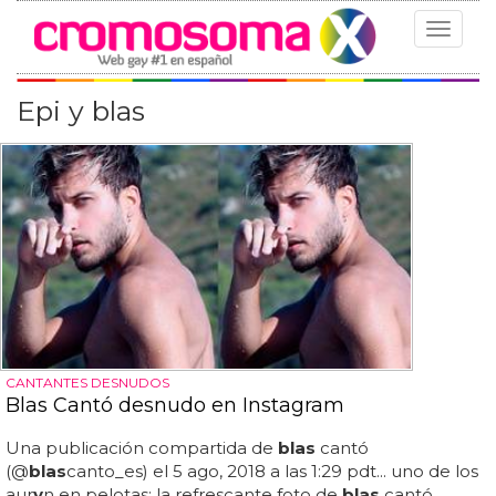
Toggle
navigat
Epi y blas
CANTANTES DESNUDOS
Blas Cantó desnudo en Instagram
Una publicación compartida de
blas
cantó
(@
blas
canto_es) el 5 ago, 2018 a las 1:29 pdt... uno de los
aur
y
n en pelotas: la refrescante foto de
blas
cantó