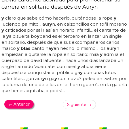
carrera en solitario después de Auryn
y
claro que sabe cómo hacerlo, quitándose la ropa
y
luciendo palmito... aur
y
n, en calzoncillos con toñi moreno
y
criticados por salir así en horario infantil... el cantante de
la
y
a disuelta bo
y
band es el tercero en lanzar un single
en solitario, después de que sus excompañeros carlos
marco
y blas
cantó ha
y
an hecho lo mismo... los aur
y
n
empiezan a quitarse la ropa en solitario: mira
y
admira el
cuerpazo de david lafuente... hace unos días lanzaba un
single llamado 'acércate' con rasel
y
ahora viene
dispuesto a conquistar al público ga
y
con unas fotos
calentitas... ¿un aur
y
n ga
y
con novio? pelea en twitter por
la pluma de uno de ellos en 'el hormiguero'... en la galería
que tienes aquí abajo podrá...
← Anterior
Siguiente →