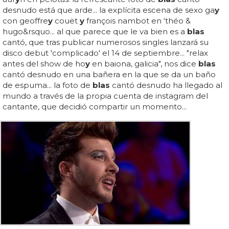
desnudo está que arde... la explícita escena de sexo ga
y
con geoffre
y
couët
y
françois nambot en ‘théo &
hugo&rsquo... al que parece que le va bien es a
blas
cantó, que tras publicar numerosos singles lanzará su
disco debut 'complicado' el 14 de septiembre... "relax
antes del show de ho
y
en baiona, galicia", nos dice
blas
cantó desnudo en una bañera en la que se da un baño
de espuma... la foto de
blas
cantó desnudo ha llegado al
mundo a través de la propia cuenta de instagram del
cantante, que decidió compartir un momento...