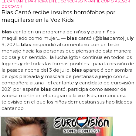
EL CANTANTE PARTICIPA EN EL CONCURSO INFANTIL COMO ASESOR
DE COACH
Blas Cantó recibe insultos homófobos por
maquillarse en la Voz Kids
blas
canto en un programa de niños
y
para niños
maquillado como mujer... —
blas
cantó (@
blas
canto) jul
y
9, 2021...
blas
respondió al comentario con un triste
mensaje hacia las personas que piensan de esta manera
odiosa
y
sin sentido... la lucha lgtb+ continúa en todos los
lugares
y
de todas las formas posibles... para la ocasión de
la pasada noche del 3 de julio,
blas
apareció con sombra
de ojos plateada
y
máscara de pestañas a juego con su
compañera aitana... el cantante
y
candidato de eurovisión
2021 por españa
blas
cantó, participa como asesor de
vanesa martín en el programa la voz kids, un concurso
televisivo en el que los niños demuestran sus habilidades
cantando...