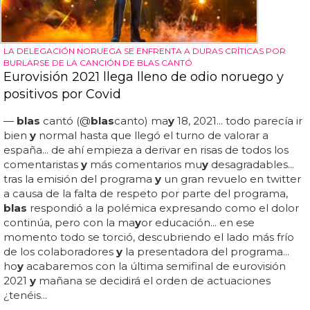
LA DELEGACIÓN NORUEGA SE ENFRENTA A DURAS CRÍTICAS POR
BURLARSE DE LA CANCIÓN DE BLAS CANTÓ
Eurovisión 2021 llega lleno de odio noruego y
positivos por Covid
—
blas
cantó (@
blas
canto) ma
y
18, 2021... todo parecía ir
bien
y
normal hasta que llegó el turno de valorar a
españa... de ahí empieza a derivar en risas de todos los
comentaristas
y
más comentarios mu
y
desagradables...
tras la emisión del programa
y
un gran revuelo en twitter
a causa de la falta de respeto por parte del programa,
blas
respondió a la polémica expresando como el dolor
continúa, pero con la ma
y
or educación... en ese
momento todo se torció, descubriendo el lado más frío
de los colaboradores
y
la presentadora del programa...
ho
y
acabaremos con la última semifinal de eurovisión
2021
y
mañana se decidirá el orden de actuaciones
¿tenéis...