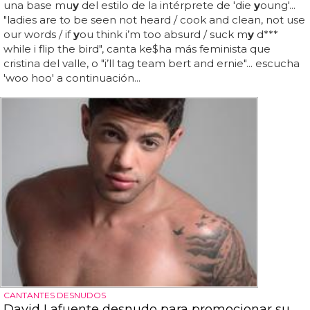
una base mu
y
del estilo de la intérprete de 'die
y
oung'...
"ladies are to be seen not heard / cook and clean, not use
our words / if
y
ou think i’m too absurd / suck m
y
d***
while i flip the bird", canta ke$ha más feminista que
cristina del valle, o "i’ll tag team bert and ernie"... escucha
'woo hoo' a continuación...
CANTANTES DESNUDOS
David Lafuente desnudo para promocionar su