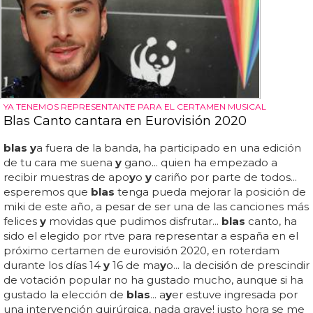
YA TENEMOS REPRESENTANTE PARA EL CERTAMEN MUSICAL
Blas Canto cantara en Eurovisión 2020
blas y
a fuera de la banda, ha participado en una edición
de tu cara me suena
y
gano... quien ha empezado a
recibir muestras de apo
y
o
y
cariño por parte de todos...
esperemos que
blas
tenga pueda mejorar la posición de
miki de este año, a pesar de ser una de las canciones más
felices
y
movidas que pudimos disfrutar...
blas
canto, ha
sido el elegido por rtve para representar a españa en el
próximo certamen de eurovisión 2020, en roterdam
durante los días 14
y
16 de ma
y
o... la decisión de prescindir
de votación popular no ha gustado mucho, aunque si ha
gustado la elección de
blas
... a
y
er estuve ingresada por
una intervención quirúrgica, nada grave! justo hora se me