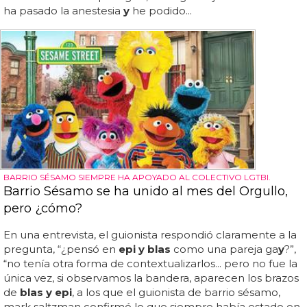
ha pasado la anestesia
y
he podido...
BARRIO SÉSAMO SIEMPRE HA APOYADO AL COLECTIVO LGTBI.
Barrio Sésamo se ha unido al mes del Orgullo,
pero ¿cómo?
En una entrevista, el guionista respondió claramente a la
pregunta, “¿pensó en
epi y blas
como una pareja ga
y
?”,
“no tenía otra forma de contextualizarlos... pero no fue la
única vez, si observamos la bandera, aparecen los brazos
de
blas y epi
, a los que el guionista de barrio sésamo,
mark saltzman confirmó lo que siempre había estado en