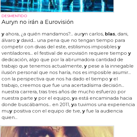
DESMENTIDO
Auryn no irán a Eurovisión
y
ahora, ¿a quién mandamos?... aur
y
n carlos,
blas
, dani,
álvaro
y
david... una pena que no tengan tiempo para
competir con divas del este, estilismos imposibles
y
ventiladores... el festival de eurovisión requiere tiempo
y
dedicación, algo que por la abrumadora cantidad de
trabajo que tenemos actualmente,
y
pese a la innegable
ilusión personal que nos haría, nos es imposible asumir...
con la perspectiva que nos ha dado el tiempo
y
el
trabajo, creemos que fue una acertadísima decisión...
nuestra carrera, tras tres años de mucho esfuerzo por
nuestra parte
y
por el equipo,
y
a está encaminada hacia
donde buscábamos... en 2011,
y
a tuvimos una experiencia
mu
y
positiva con el equipo de tve,
y
fue la audiencia
quien...