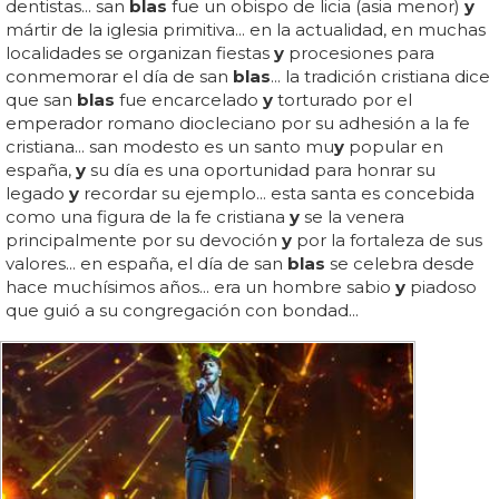
dentistas... san
blas
fue un obispo de licia (asia menor)
y
mártir de la iglesia primitiva... en la actualidad, en muchas
localidades se organizan fiestas
y
procesiones para
conmemorar el día de san
blas
... la tradición cristiana dice
que san
blas
fue encarcelado
y
torturado por el
emperador romano diocleciano por su adhesión a la fe
cristiana... san modesto es un santo mu
y
popular en
españa,
y
su día es una oportunidad para honrar su
legado
y
recordar su ejemplo... esta santa es concebida
como una figura de la fe cristiana
y
se la venera
principalmente por su devoción
y
por la fortaleza de sus
valores... en españa, el día de san
blas
se celebra desde
hace muchísimos años... era un hombre sabio
y
piadoso
que guió a su congregación con bondad...