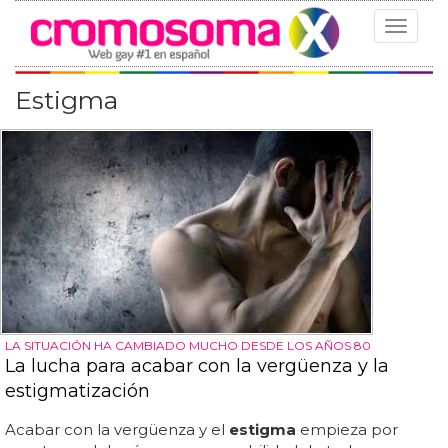
Toggle
navigat
Estigma
LA SITUACIÓN HA CAMBIADO MUCHO DESDE LOS AÑOS 80
La lucha para acabar con la vergüenza y la
estigmatización
Acabar con la vergüenza y el
estigma
empieza por