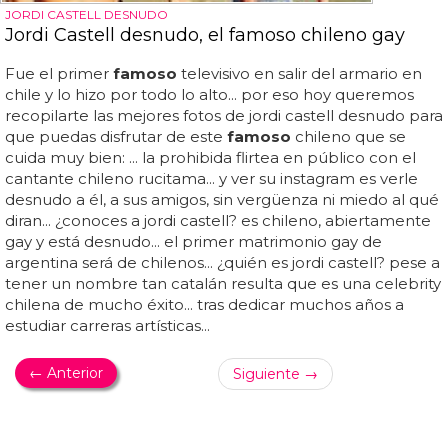
JORDI CASTELL DESNUDO
Jordi Castell desnudo, el famoso chileno gay
Fue el primer
famoso
televisivo en salir del armario en
chile y lo hizo por todo lo alto... por eso hoy queremos
recopilarte las mejores fotos de jordi castell desnudo para
que puedas disfrutar de este
famoso
chileno que se
cuida muy bien: ... la prohibida flirtea en público con el
cantante chileno rucitama... y ver su instagram es verle
desnudo a él, a sus amigos, sin vergüenza ni miedo al qué
diran... ¿conoces a jordi castell? es chileno, abiertamente
gay y está desnudo... el primer matrimonio gay de
argentina será de chilenos... ¿quién es jordi castell? pese a
tener un nombre tan catalán resulta que es una celebrity
chilena de mucho éxito... tras dedicar muchos años a
estudiar carreras artísticas...
← Anterior
Siguiente →