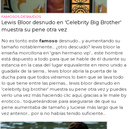
FAMOSOS DESNUDOS
Lewis Bloor desnudo en 'Celebrity Big Brother'
muestra su pene otra vez
No es tonto este
famoso
desnudo... y aumentando su
tamaño notablemente... ¿otro descuido? lewis bloor la
enseña morcillona en 'gran hermano vip'... este hombre
está dispuesto a todo para que se hable de él durante su
estancia en la casa del lugar equivalente en reino unido a
guadalix de la sierra... lewis bloor abría la puerta de la
ducha para que todos viéramos lo bien que se lava todo
lo que tiene entre las piernas... lewis bloor desnudo en
'celebrity big brother' muestra su pene otra vez y puedes
verlo una vez más haciendo clic aquí, gracias a le male by
eroticco... toqueteándose para asegurarse de que su
pene aumentaba de tamaño y luciese más largo que la
vez anterior... por si no habías tenido suficiente...