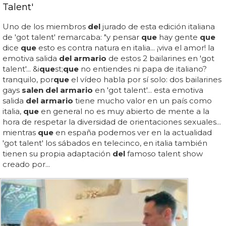
Talent'
Uno de los miembros
del
jurado de esta edición italiana
de 'got talent' remarcaba: "y pensar
que
hay gente
que
dice
que
esto es contra natura en italia... ¡viva el amor! la
emotiva salida
del armario
de estos 2 bailarines en 'got
talent'... &i
que
st;
que
no entiendes ni papa de italiano?
tranquilo, por
que
el vídeo habla por sí solo: dos bailarines
gays
salen del armario
en 'got talent'... esta emotiva
salida
del armario
tiene mucho valor en un país como
italia,
que
en general no es muy abierto de mente a la
hora de respetar la diversidad de orientaciones sexuales...
mientras
que
en españa podemos ver en la actualidad
'got talent' los sábados en telecinco, en italia también
tienen su propia adaptación
del
famoso talent show
creado por...