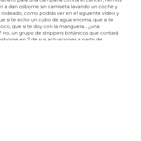
r a dan osborne sin camiseta lavando un coche y
rodeado, como podrás ver en el siguiente vídeo y
que si te echo un cubo de agua encima, que si te
oco, que si te doy con la manguera... ¿una
no, un grupo de strippers británicos que contará
sborne en 7 de sus actuaciones a partir de
... el buenorro oficial de 'the only way is essex' se
do a la gira 'fit and
famous
' tour de the
s... dan osborne se desnuda junto a un grupo de
. galería + vídeo: dan...
NDISING DE BARBIE ES UNA FANTASÍA
e une a la película Barbie para una nueva
ón
ar la colaboración crocs x barbie, visite el sitio
al de crocs y
famous
footwear, con la mejor
lidad en este último... ya se pueden comprar en el
 oficial de crocs y en
famous
footwear en estados
a fecha de lanzamiento en el reino unido aún no se
ado... mientras que otro fan bromeaba sobre la