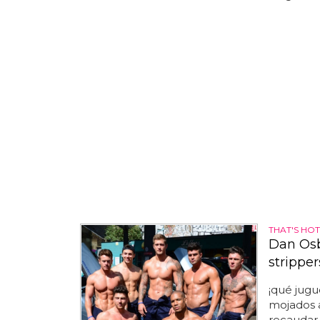
THAT'S HOT
Dan Osb
stripper
¡qué jugu
mojados a
recaudar