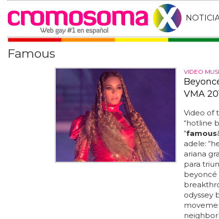
NOTICI
Famous
VIDEO MUS
Beyoncé
VMA 20
Video of 
“hotline b
“
famous
adele: “h
ariana gr
para triu
beyoncé y
breakthro
odyssey b
movement 
neighborho