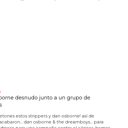
!
orne desnudo junto a un grupo de
s
etones estos strippers y dan osborne! así de
cabaron... dan osborne & the dreamboys... para
 dinero para una campaña contra el cáncer, hemos