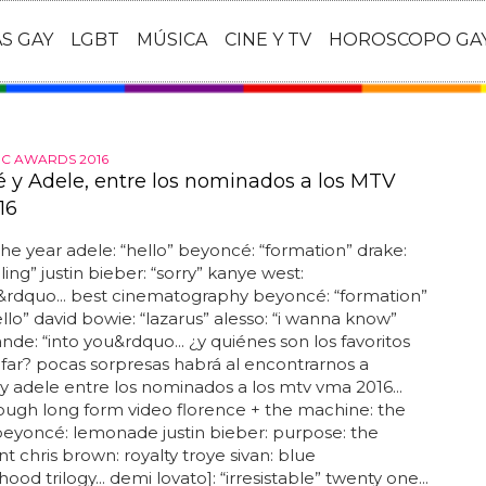
AS GAY
LGBT
MÚSICA
CINE Y TV
HOROSCOPO GA
IC AWARDS 2016
 y Adele, entre los nominados a los MTV
16
the year adele: “hello” beyoncé: “formation” drake:
ling” justin bieber: “sorry” kanye west:
&rdquo... best cinematography beyoncé: “formation”
ello” david bowie: “lazarus” alesso: “i wanna know”
ande: “into you&rdquo... ¿y quiénes son los favoritos
nfar? pocas sorpresas habrá al encontrarnos a
 adele entre los nominados a los mtv vma 2016...
ugh long form video florence + the machine: the
eyoncé: lemonade justin bieber: purpose: the
chris brown: royalty troye sivan: blue
od trilogy... demi lovato]: “irresistable” twenty one...