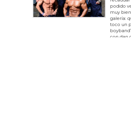
podido ve
muy bien 
galería: 
toco un p
boyband? 
con dan o
septiembre
ha apunta
dreamboy
strippers..
EL MERCHA
Crocs s
colecci
Para compr
web ofici
disponibi
sitio web
unidos; l
ha anunci