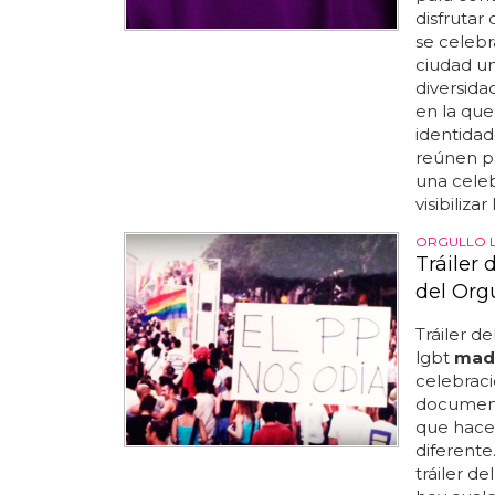
disfrutar 
se celebr
ciudad un
diversidad
en la que
identidad
reúnen pa
una celeb
visibilizar
ORGULLO 
Tráiler 
del Org
Tráiler d
lgbt
mad
celebrac
document
que hace
diferente
tráiler d