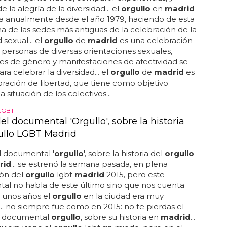
de la alegría de la diversidad... el
orgullo
en
madrid
a anualmente desde el año 1979, haciendo de esta
a de las sedes más antiguas de la celebración de la
 sexual... el
orgullo
de
madrid
es una celebración
 personas de diversas orientaciones sexuales,
es de género y manifestaciones de afectividad se
ra celebrar la diversidad... el
orgullo
de
madrid
es
ración de libertad, que tiene como objetivo
 la situación de los colectivos...
LGBT
del documental 'Orgullo', sobre la historia
ullo LGBT Madrid
el documental '
orgullo
', sobre la historia del
orgullo
rid
... se estrenó la semana pasada, en plena
ión del
orgullo
lgbt
madrid
2015, pero este
al no habla de este último sino que nos cuenta
 unos años el
orgullo
en la ciudad era muy
... no siempre fue como en 2015: no te pierdas el
el documental
orgullo
, sobre su historia en
madrid
...