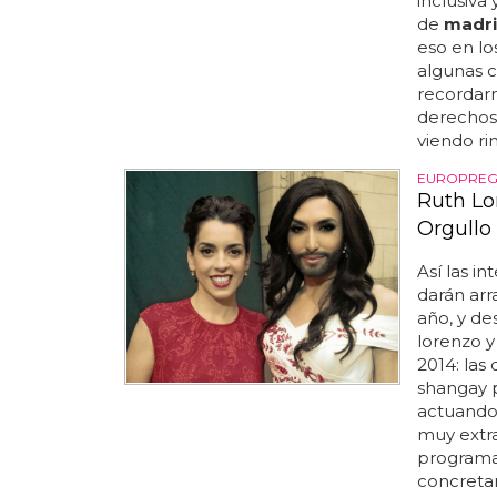
inclusiva
de
madr
eso en lo
algunas 
recordar
derechos,
viendo r
EUROPRE
Ruth Lo
Orgullo
Así las in
darán arr
año, y de
lorenzo y
2014: las
shangay p
actuando 
muy extra
programa
concretar