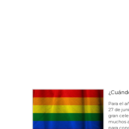
¿Cuándo
Para el a
27 de juni
gran cel
muchos añ
para cono