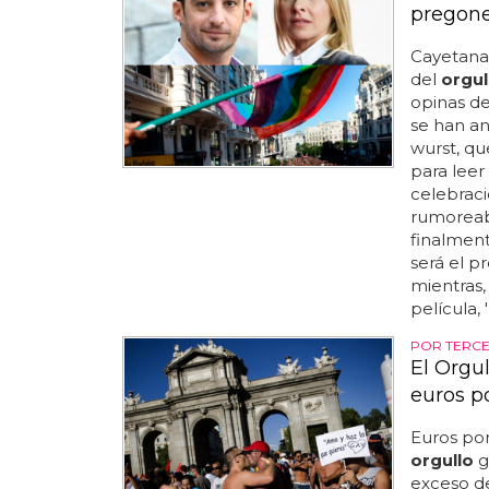
pregone
Cayetana
del
orgul
opinas d
se han an
wurst, qu
para leer
celebraci
rumoreab
finalmente
será el pr
mientras
película, 
POR TERCE
El Orgu
euros p
Euros por
orgullo
g
exceso d