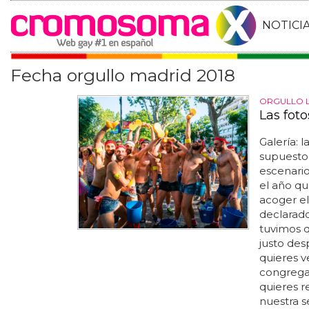
NOTICI
Fecha orgullo madrid 2018
ORGULLO 
Las fot
Galería: 
supuesto,
escenario
el año qu
acoger e
declarado
tuvimos 
justo de
quieres v
congrega
quieres r
nuestra s