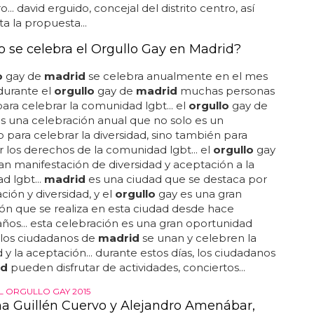
.. david erguido, concejal del distrito centro, así
 la propuesta...
 se celebra el Orgullo Gay en Madrid?
o
gay de
madrid
se celebra anualmente en el mes
. durante el
orgullo
gay de
madrid
muchas personas
ara celebrar la comunidad lgbt... el
orgullo
gay de
s una celebración anual que no solo es un
ara celebrar la diversidad, sino también para
ar los derechos de la comunidad lgbt... el
orgullo
gay
an manifestación de diversidad y aceptación a la
 lgbt...
madrid
es una ciudad que se destaca por
ción y diversidad, y el
orgullo
gay es una gran
ón que se realiza en esta ciudad desde hace
os... esta celebración es una gran oportunidad
 los ciudadanos de
madrid
se unan y celebren la
d y la aceptación... durante estos días, los ciudadanos
id
pueden disfrutar de actividades, conciertos...
L ORGULLO GAY 2015
a Guillén Cuervo y Alejandro Amenábar,