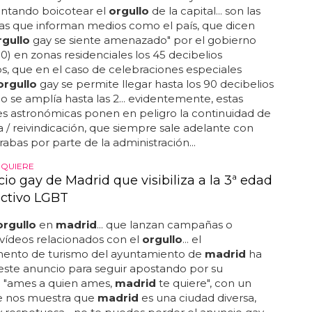
entando boicotear el
orgullo
de la capital... son las
 las que informan medios como el país, que dicen
rgullo
gay se siente amenazado" por el gobierno
 00) en zonas residenciales los 45 decibelios
s, que en el caso de celebraciones especiales
orgullo
gay se permite llegar hasta los 90 decibelios
rio se amplía hasta las 2... evidentemente, estas
s astronómicas ponen en peligro la continuidad de
ta / reivindicación, que siempre sale adelante con
abas por parte de la administración...
 QUIERE
io gay de Madrid que visibiliza a la 3ª edad
ectivo LGBT
orgullo
en
madrid
... que lanzan campañas o
vídeos relacionados con el
orgullo
... el
ento de turismo del ayuntamiento de
madrid
ha
ste anuncio para seguir apostando por su
"ames a quien ames,
madrid
te quiere", con un
e nos muestra que
madrid
es una ciudad diversa,