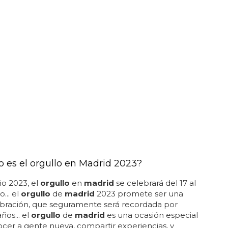
 es el orgullo en Madrid 2023?
ño 2023, el
orgullo
en
madrid
se celebrará del 17 al
o... el
orgullo
de
madrid
2023 promete ser una
ebración, que seguramente será recordada por
os... el
orgullo
de
madrid
es una ocasión especial
cer a gente nueva, compartir experiencias, y