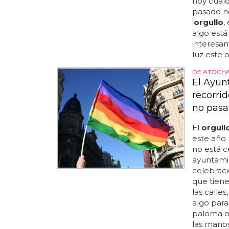
hoy cualq
pasado no
'
orgullo
,
algo está
interesa
luz este o
DE ATOCHA
El Ayun
recorri
no pasa
El
orgull
este año 
no está c
ayuntamie
celebrac
que tiene
las calle
algo para 
paloma o 
las manos