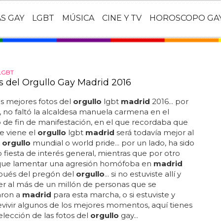
AS GAY
LGBT
MÚSICA
CINE Y TV
HOROSCOPO GA
LGBT
os del Orgullo Gay Madrid 2016
las mejores fotos del
orgullo
lgbt
madrid
2016... por
 no faltó la alcaldesa manuela carmena en el
 de fin de manifestación, en el que recordaba que
e viene el
orgullo
lgbt
madrid
será todavía mejor al
l
orgullo
mundial o world pride... por un lado, ha sido
 fiesta de interés general, mientras que por otro
que lamentar una agresión homófoba en
madrid
spués del pregón del
orgullo
... si no estuviste allí y
er al más de un millón de personas que se
ron a
madrid
para esta marcha, o si estuviste y
evivir algunos de los mejores momentos, aquí tienes
elección de las fotos del
orgullo
gay...