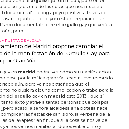
uiera viene al
orgullo
lgbt sin miedo, pero en el
 era así, y es una de las cosas que nos muestra
 el documental'... la ong apoyo positivo a través de
 pasando junto a i loop you están preparando un
ntísimo documental sobre el
orgullo
gay que verá la
toño, pero...
 A PUERTA DE ALCALÁ
tamiento de Madrid propone cambiar el
do de la manifestación del Orgullo Gay para
r por Gran Vía
o
gay en
madrid
podría ver cómo su manifestación
no pasa por la mítica gran vía... este nuevo recorrido
errado aún, pero ya nos extrañaba que el
nto no pusiera alguna complicación o traba para la
ión del
orgullo
gay en
madrid
este 2013... que sí,
 tanto éxito y atrae a tantas personas que colapsa
s, ¿pero acaso la señora alcaldesa ana botella hace
complicar las fiestas de san isidro, la verbena de la
las de lavapiés? en fin, que si la cosa se nos va de
, ya nos vemos manifestándonos entre pinto y