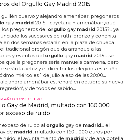
ros del Orgullo Gay Madrid 2015
 guillén cuervo y alejandro amenábar, pregoneros
lo
gay
madrid
2015... cayetana + amenábar: ¿qué
e los pregoneros del
orgullo
gay
madrid
2015?... ya
unciado los sucesores de ruth lorenzo y conchita
e en dos semanas estarán en la plaza de chueca
 el tradicional pregón que da arranque a las
ones y eventos del
orgullo
gay
madrid
2015... se
a que la pregonera sería manuela carmena, pero
 serán la actriz y el director los elegidos este año...
óximo miércoles 1 de julio a eso de las 20:00...
, alejandro amenábar estrenará en octubre su nueva
'regresión', y de todos es sabido...
R AÑO CONSECUTIVO
llo Gay de Madrid, multado con 160.000
or exceso de ruido
 exceso de ruido al
orgullo
gay de
madrid
... el
ay de
madrid
, multado con 160... 000 euros por
e ruido: el ayuntamiento de
madrid
y de ana botella