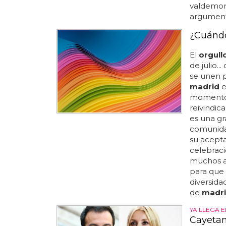
valdemoro.
argumenta
¿Cuándo
El
orgull
de julio..
se unen p
madrid
e
momento p
reivindic
es una gr
comunidad
su acepta
celebraci
muchos añ
para que
diversida
de
madr
YA LLEGA E
Cayetan