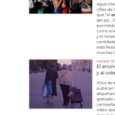
sigue int
cifras de
que "el
o
del pp...
permitido
como el
y el hora
cantidade
esta fies
muchas tr
MADRID TE
El anunc
y al col
Años de
publican 
departam
grabado e
campaña 
vídeo qu