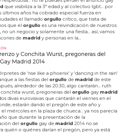
 y respetuosa... no te puedes perder el anuncio gay
id
que visibiliza a la 3ª edad y al colectivo lgbt... por
s últimos años ha cobrado especial fuerza en
ciudades el llamado
orgullo
crítico, que trata de
nos que el
orgullo
es una reivindicación de nuestros
 no un negocio y solamente una fiesta... así, vamos
incones de
madrid
y personas en la...
GÓN
renzo y Conchita Wurst, pregoneras del
 Gay Madrid 2014
térpretes de 'rise like a phoenix' y 'dancing in the rain'
anque a las fiestas del
orgullo
de
madrid
de este
spués, alrededor de las 20:30, algo cantarán... ruth
 conchita wurst, pregoneras del
orgullo
gay
madrid
 dos divas eurovisivas que cantarán el viernes en el
ride, estarán dando el pregón de este año y
el miércoles en la plaza de chueca... ya nos parecía
ño que durante la presentación de la
ción del
orgullo
gay de
madrid
2014 no se
a quién o quiénes darían el pregón, pero ya está