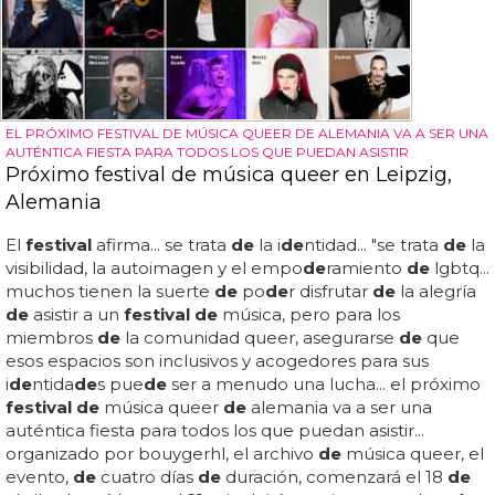
EL PRÓXIMO FESTIVAL DE MÚSICA QUEER DE ALEMANIA VA A SER UNA
AUTÉNTICA FIESTA PARA TODOS LOS QUE PUEDAN ASISTIR
Próximo festival de música queer en Leipzig,
Alemania
El
festival
afirma... se trata
de
la i
de
ntidad... "se trata
de
la
visibilidad, la autoimagen y el empo
de
ramiento
de
lgbtq...
muchos tienen la suerte
de
po
de
r disfrutar
de
la alegría
de
asistir a un
festival de
música, pero para los
miembros
de
la comunidad queer, asegurarse
de
que
esos espacios son inclusivos y acogedores para sus
i
de
ntida
de
s pue
de
ser a menudo una lucha... el próximo
festival de
música queer
de
alemania va a ser una
auténtica fiesta para todos los que puedan asistir...
organizado por bouygerhl, el archivo
de
música queer, el
evento,
de
cuatro días
de
duración, comenzará el 18
de