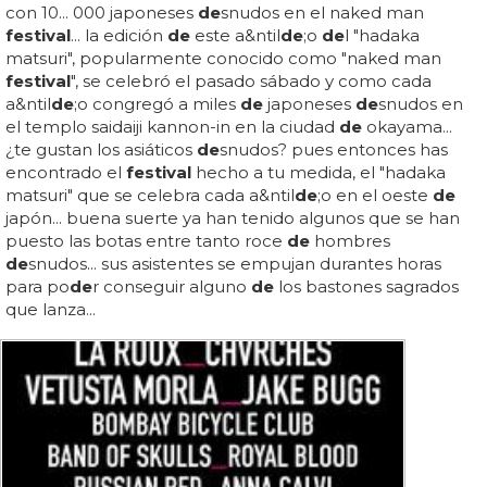
con 10... 000 japoneses
de
snudos en el naked man
festival
... la edición
de
este a&ntil
de
;o
de
l "hadaka
matsuri", popularmente conocido como "naked man
festival
", se celebró el pasado sábado y como cada
a&ntil
de
;o congregó a miles
de
japoneses
de
snudos en
el templo saidaiji kannon-in en la ciudad
de
okayama...
¿te gustan los asiáticos
de
snudos? pues entonces has
encontrado el
festival
hecho a tu medida, el "hadaka
matsuri" que se celebra cada a&ntil
de
;o en el oeste
de
japón... buena suerte ya han tenido algunos que se han
puesto las botas entre tanto roce
de
hombres
de
snudos... sus asistentes se empujan durantes horas
para po
de
r conseguir alguno
de
los bastones sagrados
que lanza...