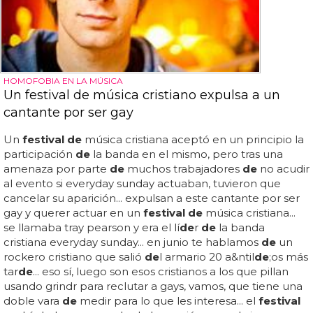
HOMOFOBIA EN LA MÚSICA
Un festival de música cristiano expulsa a un
cantante por ser gay
Un
festival de
música cristiana aceptó en un principio la
participación
de
la banda en el mismo, pero tras una
amenaza por parte
de
muchos trabajadores
de
no acudir
al evento si everyday sunday actuaban, tuvieron que
cancelar su aparición... expulsan a este cantante por ser
gay y querer actuar en un
festival de
música cristiana...
se llamaba tray pearson y era el lí
de
r
de
la banda
cristiana everyday sunday... en junio te hablamos
de
un
rockero cristiano que salió
de
l armario 20 a&ntil
de
;os más
tar
de
... eso sí, luego son esos cristianos a los que pillan
usando grindr para reclutar a gays, vamos, que tiene una
doble vara
de
medir para lo que les interesa... el
festival