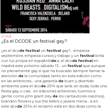
O CASI
¿Es el DCODE un festival gay?
¿es el dco
de festival
un
festival
gay?... empieza
septiembre, empieza cursos y trabajo y un
festival
brilla
con luz propia en espa&ntil
de
;a, el dco
de festival
en
madrid este próximo sábado 13... un
festival
que aunque
no plenamente gay sí que ha buscado siempre llamar la
atención
de
la comunidad, tanto en esta edición como
en las anteriores... una garantía
de
buen y divertido
ambiente para el dco
de
2014 que será, sin duda, toda una
fiesta gay, o casi... en ediciones anteriores, tuvimos a
gente como john grant (rey
de
los cantautores oseznos),
brandon flowers y sus the killers o javiera mena... si en
este dco
de
2014, el reclamo está en dos divas como la