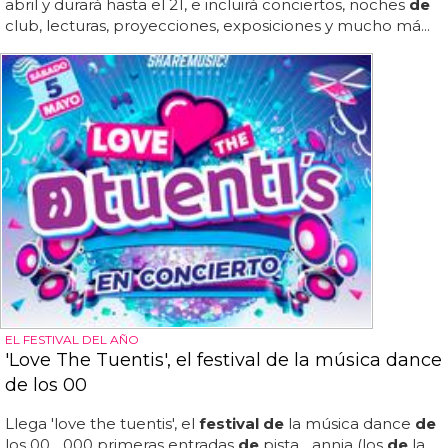
abril y durará hasta el 21, e incluirá conciertos, noches
de
club, lecturas, proyecciones, exposiciones y mucho má...
EL FESTIVAL DEL AÑO
'Love The Tuentis', el festival de la música dance
de los 00
Llega 'love the tuentis', el
festival de
la música dance
de
los 00... 000 primeras entradas
de
pista... annia (los
de
la