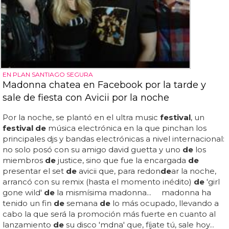
EN PLAN SANTIAGO SEGURA
Madonna chatea en Facebook por la tarde y
sale de fiesta con Avicii por la noche
Por la noche, se plantó en el ultra music
festival
, un
festival de
música electrónica en la que pinchan los
principales djs y bandas electrónicas a nivel internacional:
no solo posó con su amigo david guetta y uno
de
los
miembros
de
justice, sino que fue la encargada
de
presentar el set
de
avicii que, para redon
de
ar la noche,
arrancó con su remix (hasta el momento inédito)
de
'girl
gone wild'
de
la mismísima madonna... madonna ha
tenido un fin
de
semana
de
lo más ocupado, llevando a
cabo la que será la promoción más fuerte en cuanto al
lanzamiento
de
su disco 'mdna' que, fíjate tú, sale hoy...