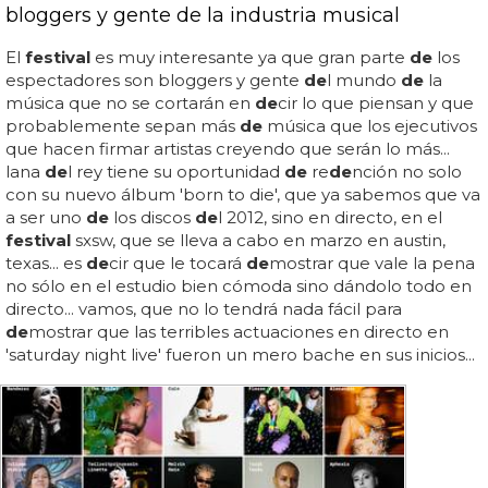
bloggers y gente de la industria musical
El
festival
es muy interesante ya que gran parte
de
los
espectadores son bloggers y gente
de
l mundo
de
la
música que no se cortarán en
de
cir lo que piensan y que
probablemente sepan más
de
música que los ejecutivos
que hacen firmar artistas creyendo que serán lo más...
lana
de
l rey tiene su oportunidad
de
re
de
nción no solo
con su nuevo álbum 'born to die', que ya sabemos que va
a ser uno
de
los discos
de
l 2012, sino en directo, en el
festival
sxsw, que se lleva a cabo en marzo en austin,
texas... es
de
cir que le tocará
de
mostrar que vale la pena
no sólo en el estudio bien cómoda sino dándolo todo en
directo... vamos, que no lo tendrá nada fácil para
de
mostrar que las terribles actuaciones en directo en
'saturday night live' fueron un mero bache en sus inicios...