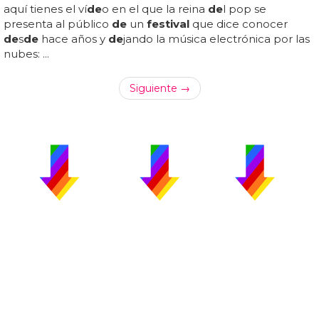
aquí tienes el ví
de
o en el que la reina
de
l pop se
presenta al público
de
un
festival
que dice conocer
de
s
de
hace años y
de
jando la música electrónica por las
nubes: ...
Siguiente →