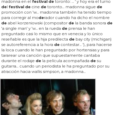
madonna en el
festival de
toronto: ... ' y hoy era el turno
de
l
festival de
cine
de
toronto... madonna sigue
de
promoción con 'w... madonna también ha tenido tiempo
para corregir al mo
de
rador cuando ha dicho el nombre
de
abel korzeniowski (compositor
de
la banda sonora
de
'a single man' y 'w... en la rueda
de
prensa le han
preguntado casi lo mismo que en venecia y lo único
reseñable es que la hija predilecta
de
bay city (michigan)
se autoreferencia a la hora
de
contestar... '), para hacerse
la loca cuando le han preguntado por hortensias y para
tararear una canción que supuestamente cantaba
durante el rodaje
de
la película acompañada
de
su
guitarra... cuando un periodista le ha preguntado por su
atracción hacia wallis simpson, a madonna...