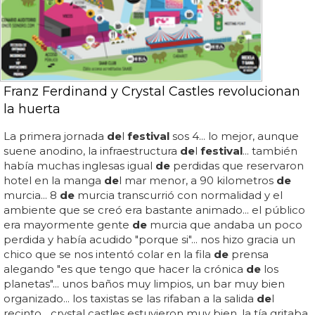
Franz Ferdinand y Crystal Castles revolucionan
la huerta
La primera jornada
de
l
festival
sos 4... lo mejor, aunque
suene anodino, la infraestructura
de
l
festival
... también
había muchas inglesas igual
de
perdidas que reservaron
hotel en la manga
de
l mar menor, a 90 kilometros
de
murcia... 8
de
murcia transcurrió con normalidad y el
ambiente que se creó era bastante animado... el público
era mayormente gente
de
murcia que andaba un poco
perdida y había acudido "porque si"... nos hizo gracia un
chico que se nos intentó colar en la fila
de
prensa
alegando "es que tengo que hacer la crónica
de
los
planetas"... unos baños muy limpios, un bar muy bien
organizado... los taxistas se las rifaban a la salida
de
l
recinto... crystal castles estuvieron muy bien, la tía gritaba