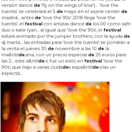
versión dance
de
'fly on the wings of love')... 'love the
tuentis' se celebrará el 5
de
mayo en el wizink center
de
madrid... antes
de
'love the 90s' 2018 llega 'love the
tuentis', el
festival
con artistas dance
de
los 00 como safri
duo o kate ryan... al igual que 'love the 90s', el
festival
estará animado por the jumper brothers, con la ayuda
de
dj marta... las entradas para 'love the tuentis' se pondrán a
la venta el jueves 30
de
noviembre a las 10
de
la
ma&ntil
de
;ana, con un precio especial
de
25 euros para
las 2... este a&ntil
de
;o fue un éxito en
festival
'love the
90s', que trajo a varias ciuda
de
s espa&ntil
de
;olas un
espectá...