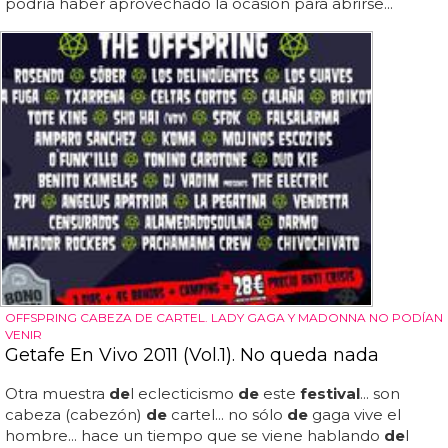
podría haber aprovechado la ocasión para abrirse...
OFFSPRING CABEZA DE CARTEL. LADY GAGA Y MADONNA NO PODÍAN
VENIR
Getafe En Vivo 2011 (Vol.1). No queda nada
Otra muestra
de
l eclecticismo
de
este
festival
... son
cabeza (cabezón)
de
cartel... no sólo
de
gaga vive el
hombre... hace un tiempo que se viene hablando
de
l