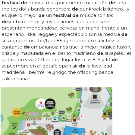
festival de
música más puramente madrileño
de
l año...
the toy dolls banda ochentera
de
punkrock británico... y
es que lo mejor
de
un
festival de
música son los
de
scubrimientos y revelaciones que a uno se le
presentan meneándose, cerveza en mano, frente a un
escenario... ska, reggae y espectáculo son la mezcla
de
sus conciertos... be/tgdq85dg-ss amparo sánchez la
cantante
de
amparanoia nos trae la mejor música fusión,
criada y madurada en el barrio madrileño
de
lavapiés... el
getafe en vivo 2011 tendrá lugar los días 8, 9 y 10
de
septiembre en el getafe open air
de
la localidad
madrileña... be/m9_reujndgc the offspring banda
californiana...