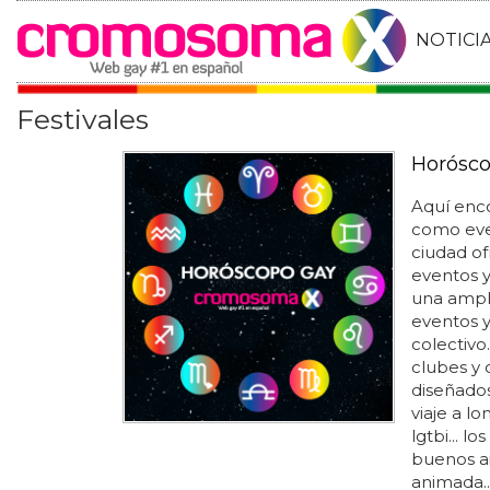
NOTICI
Festivales
Horósco
Aquí enco
como eve
ciudad of
eventos 
una ampli
eventos 
colectivo
clubes y 
diseñados
viaje a lo
lgtbi... l
buenos ai
animada..