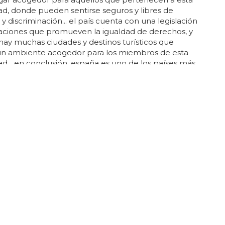
d, donde pueden sentirse seguros y libres de
 y discriminación... el país cuenta con una legislación
aciones que promueven la igualdad de derechos, y
ay muchas ciudades y destinos turísticos que
un ambiente acogedor para los miembros de esta
... en conclusión, españa es uno de los países más
ara la comunidad lgbt... también hay varias
 españolas especialmente reconocidas por su
ón y respeto hacia la comunidad lgbt, como
, madrid y valencia... españa es uno de los países
 que más...
é se celebra el mes del orgullo gay?
, el mes del orgullo gay se celebra cada año con
de eventos, desfiles y
festivales
para celebrar la
 y la aceptación... esta celebración se inició
ndo el día del orgullo gay, que se llevó a cabo el
io de 1969 en nueva york... estas actividades no solo
mo objetivo celebrar la cultura lgtb, sino también
la sociedad sobre la importancia de respetar y