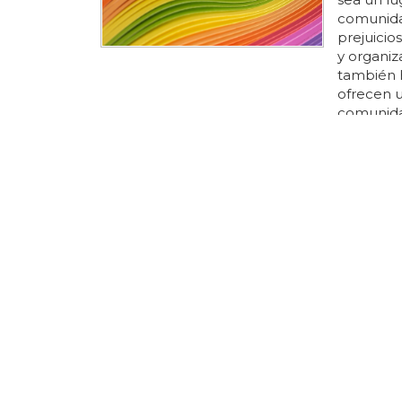
comunida
prejuicios
y organiz
también h
ofrecen 
comunidad
seguros p
ciudades
aceptaci
barcelona
europeos
¿Por qu
En españa
multitud 
diversidad
conmemora
28 de jun
tienen co
educar a 