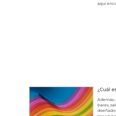
aquí encon
¿Cuál e
Además, e
bares, sa
diseñados
sea un lu