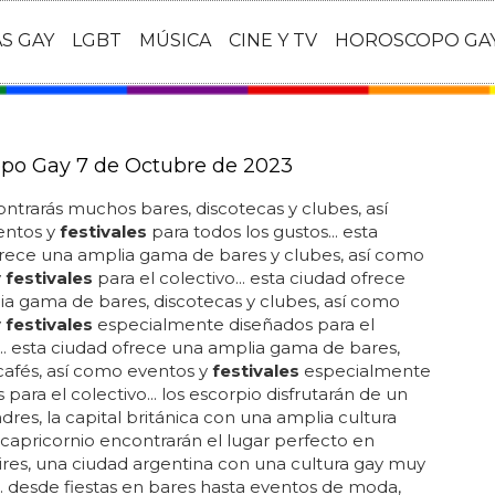
AS GAY
LGBT
MÚSICA
CINE Y TV
HOROSCOPO GA
po Gay 7 de Octubre de 2023
ntrarás muchos bares, discotecas y clubes, así
ntos y
festivales
para todos los gustos... esta
rece una amplia gama de bares y clubes, así como
y
festivales
para el colectivo... esta ciudad ofrece
a gama de bares, discotecas y clubes, así como
y
festivales
especialmente diseñados para el
... esta ciudad ofrece una amplia gama de bares,
cafés, así como eventos y
festivales
especialmente
 para el colectivo... los escorpio disfrutarán de un
ndres, la capital británica con una amplia cultura
os capricornio encontrarán el lugar perfecto en
res, una ciudad argentina con una cultura gay muy
. desde fiestas en bares hasta eventos de moda,