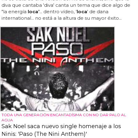
diva que cantaba 'diva' canta un tema que dice algo de
"la energía
loca
"... dentro vídeo, '
loca
' de dana
international... no está a la altura de su mayor éxito...
TODA UNA GENERACIÓN ENCANTADÍSIMA CON NO DAR PALO AL
AGUA
Sak Noel saca nuevo single homenaje a los
Ninis: 'Paso (The Nini Anthem)'