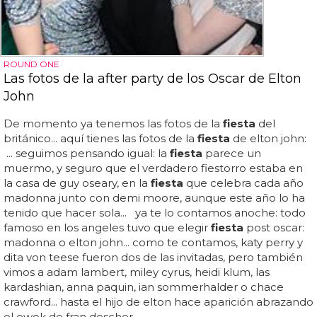
ROUND ONE
Las fotos de la after party de los Oscar de Elton
John
De momento ya tenemos las fotos de la
fiesta
del
británico... aquí tienes las fotos de la
fiesta
de elton john:
... seguimos pensando igual: la
fiesta
parece un
muermo, y seguro que el verdadero fiestorro estaba en
la casa de guy oseary, en la
fiesta
que celebra cada año
madonna junto con demi moore, aunque este año lo ha
tenido que hacer sola... ya te lo contamos anoche: todo
famoso en los angeles tuvo que elegir
fiesta
post oscar:
madonna o elton john... como te contamos, katy perry y
dita von teese fueron dos de las invitadas, pero también
vimos a adam lambert, miley cyrus, heidi klum, las
kardashian, anna paquin, ian sommerhalder o chace
crawford... hasta el hijo de elton hace aparición abrazando
el ewok de fran descher...