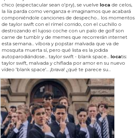
chico (espectacular sean o'pry), se vuelve
loca
de celos,
la lía parda como venganza e imaginamos que acabará
componiéndole canciones de despecho... los momentos
de taylor swift con el rímel corrido, con el cuchillo o
destrozando el lujoso coche con un palo de golf son
carne de tumblr y de memes que recorrerán internet
esta semana... víbora y popstar malvada que va de
mosquita muerta sí, pero qué lista es la jodida
autoparodiándose... taylor swift - blank space...
loca
tis:
taylor swift, malvada y chiflada por amor en su nuevo
vídeo 'blank space'... ¡brava! ¿qué te parece su...