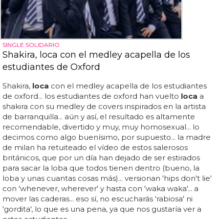
SINGLE SOLIDARIO
Shakira, loca con el medley acapella de los
estudiantes de Oxford
Shakira,
loca
con el medley acapella de los estudiantes
de oxford... los estudiantes de oxford han vuelto
loca
a
shakira con su medley de covers inspirados en la artista
de barranquilla... aún y así, el resultado es altamente
recomendable, divertido y muy, muy homosexual... lo
decimos como algo buenísimo, por supuesto... la madre
de milan ha retuiteado el vídeo de estos salerosos
británicos, que por un día han dejado de ser estirados
para sacar la loba que todos tienen dentro (bueno, la
loba y unas cuantas cosas más)... versionan 'hips don't lie'
con 'whenever, wherever' y hasta con 'waka waka'... a
mover las caderas... eso sí, no escucharás 'rabiosa' ni
'gordita', lo que es una pena, ya que nos gustaría ver a