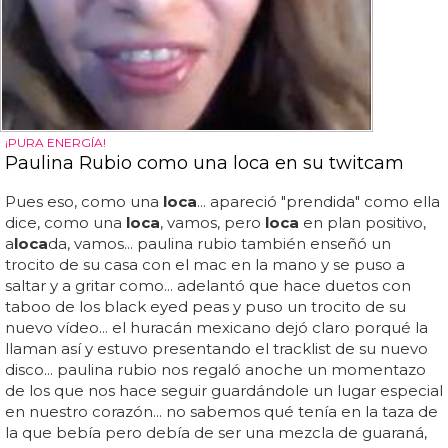
¡PURA ENERGÍA!
Paulina Rubio como una loca en su twitcam
Pues eso, como una
loca
... apareció "prendida" como ella
dice, como una
loca
, vamos, pero
loca
en plan positivo,
a
loca
da, vamos... paulina rubio también enseñó un
trocito de su casa con el mac en la mano y se puso a
saltar y a gritar como... adelantó que hace duetos con
taboo de los black eyed peas y puso un trocito de su
nuevo vídeo... el huracán mexicano dejó claro porqué la
llaman así y estuvo presentando el tracklist de su nuevo
disco... paulina rubio nos regaló anoche un momentazo
de los que nos hace seguir guardándole un lugar especial
en nuestro corazón... no sabemos qué tenía en la taza de
la que bebía pero debía de ser una mezcla de guaraná,