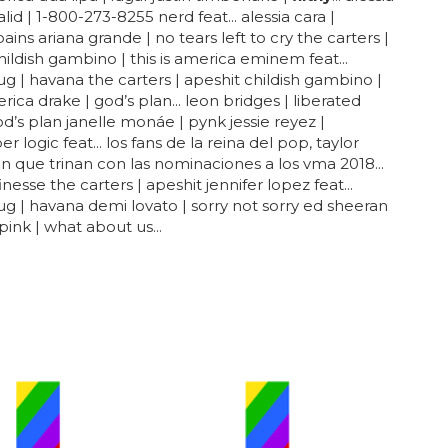
lid | 1-800-273-8255 nerd feat... alessia cara |
ins ariana grande | no tears left to cry the carters |
hildish gambino | this is america eminem feat...
g | havana the carters | apeshit childish gambino |
erica drake | god’s plan... leon bridges | liberated
od’s plan janelle monáe | pynk jessie reyez |
 logic feat... los fans de la reina del pop, taylor
tán que trinan con las nominaciones a los vma 2018...
finesse the carters | apeshit jennifer lopez feat...
g | havana demi lovato | sorry not sorry ed sheeran
pink | what about us...