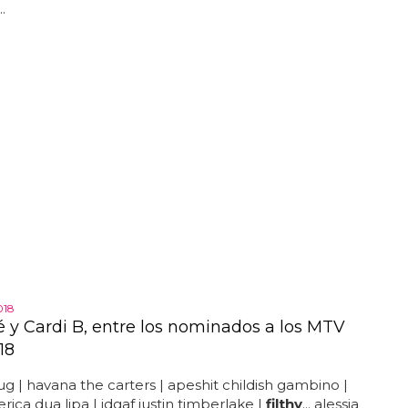
.
018
 y Cardi B, entre los nominados a los MTV
18
g | havana the carters | apeshit childish gambino |
erica dua lipa | idgaf justin timberlake |
filthy
... alessia