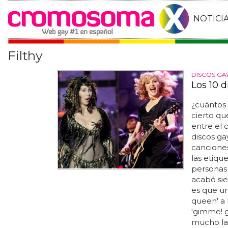
NOTICI
Filthy
DISCOS GA
Los 10 d
¿cuántos 
cierto qu
entre el 
discos ga
canciones
las etiqu
personas 
acabó sie
es que un
queen' a 
'gimme! 
mucho la 