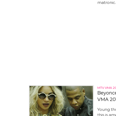
matronic..
MTV VMA 2
Beyoncé
VMA 20
Young thu
this is am