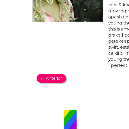
cara & kha
growing pa
apeshit c
young thu
this is am
drake | g
gatekeeper
swift, es
cardi b | 
young thu
| perfect 
← Anterior