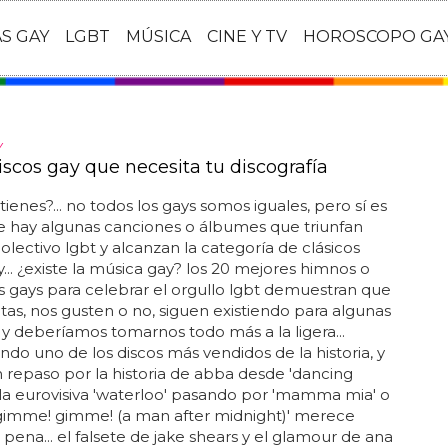
AS GAY
LGBT
MÚSICA
CINE Y TV
HOROSCOPO GA
Y
iscos gay que necesita tu discografía
tienes?... no todos los gays somos iguales, pero sí es
e hay algunas canciones o álbumes que triunfan
colectivo lgbt y alcanzan la categoría de clásicos
y... ¿existe la música gay? los 20 mejores himnos o
 gays para celebrar el orgullo lgbt demuestran que
etas, nos gusten o no, siguen existiendo para algunas
y deberíamos tomarnos todo más a la ligera...
ndo uno de los discos más vendidos de la historia, y
 repaso por la historia de abba desde 'dancing
la eurovisiva 'waterloo' pasando por 'mamma mia' o
gimme! gimme! (a man after midnight)' merece
pena... el falsete de jake shears y el glamour de ana