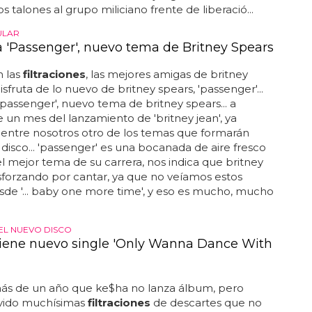
s talones al grupo miliciano frente de liberació...
ULAR
 'Passenger', nuevo tema de Britney Spears
 las
filtraciones
, las mejores amigas de britney
disfruta de lo nuevo de britney spears, 'passenger'...
passenger', nuevo tema de britney spears... a
un mes del lanzamiento de 'britney jean', ya
entre nosotros otro de los temas que formarán
 disco... 'passenger' es una bocanada de aire fresco
r el mejor tema de su carrera, nos indica que britney
sforzando por cantar, ya que no veíamos estos
sde '... baby one more time', y eso es mucho, mucho
EL NUEVO DISCO
iene nuevo single 'Only Wanna Dance With
 de un año que ke$ha no lanza álbum, pero
vido muchísimas
filtraciones
de descartes que no