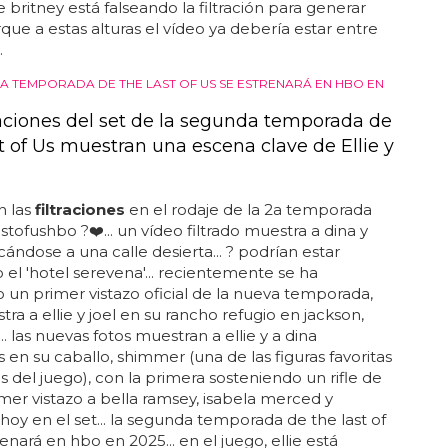
 britney está falseando la filtración para generar
que a estas alturas el vídeo ya debería estar entre
.
A TEMPORADA DE THE LAST OF US SE ESTRENARÁ EN HBO EN
traciones del set de la segunda temporada de
t of Us muestran una escena clave de Ellie y
n las
filtraciones
en el rodaje de la 2a temporada
stofushbo ?❤️... un vídeo filtrado muestra a dina y
rcándose a una calle desierta... ? podrían estar
el 'hotel serevena'... recientemente se ha
 un primer vistazo oficial de la nueva temporada,
ra a ellie y joel en su rancho refugio en jackson,
. las nuevas fotos muestran a ellie y a dina
en su caballo, shimmer (una de las figuras favoritas
ns del juego), con la primera sosteniendo un rifle de
rimer vistazo a bella ramsey, isabela merced y
oy en el set... la segunda temporada de the last of
enará en hbo en 2025... en el juego, ellie está