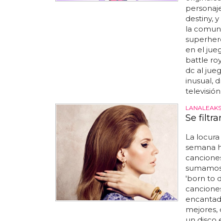
personaj
destiny, y
la comuni
superhero
en el jue
battle ro
dc al jue
inusual, 
televisió
LANALEAK
Se filt
La locura
semana h
canciones
sumamos 
'born to 
canciones
encantado
mejores,
un disco 