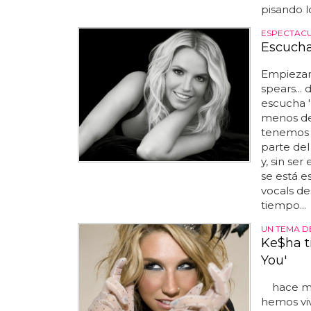
pisando lo
ESPECTAC
Escucha
Empiezan
spears... 
escucha '
menos de 
tenemos 
parte del
y, sin se
se está e
vocals de
tiempo...
UN TEMA D
Ke$ha t
You'
hace más
hemos vi