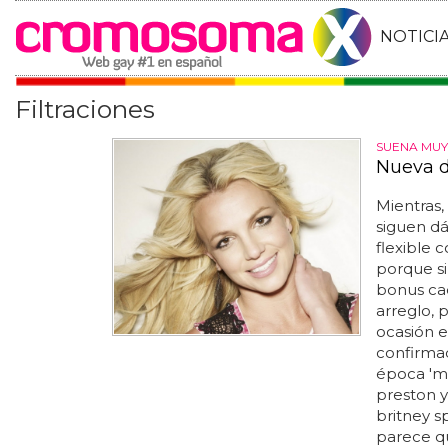
NOTICI
Filtraciones
SUENA MUY
Nueva d
Mientras,
siguen dá
flexible 
porque s
bonus cad
arreglo, p
ocasión el
confirma
época 'mon
preston 
britney s
parece qu