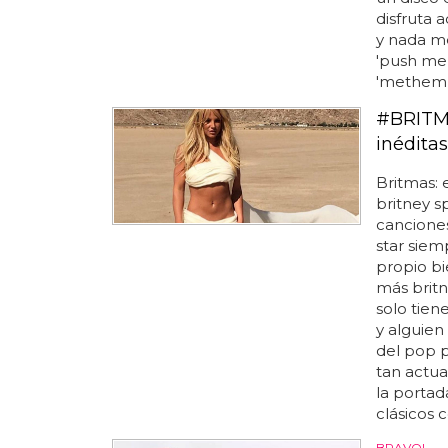
disfruta 
y nada me
'push me 
'methemph
#BRITMA
inédita
Britmas:
britney sp
canciones
star siem
propio bi
más britn
solo tien
y alguien
del pop p
tan actua
la portad
clásicos 
BRAVO!