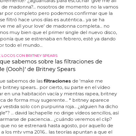
libremente? ¿aguantarás para escuchar 'give me all
e' de madonna?... nosotros de momento no la vamos
ar por completo pero podemos confirmar que la
se filtró hace unos días es auténtica... ya se ha
'give me all your love' de madonna completa... no
os muy bien que el primer single del nuevo disco,
ponía que se estrenaba en febrero, esté ya dando
or todo el mundo...
 LOCOS CON BRITNEY SPEARS
 que sabemos sobre las filtraciones de
e (Oooh)' de Britney Spears
que sabemos de las
filtraciones
de 'make me
 britney spears... por cierto, su parte en el vídeo
ar en una habitación vacía y mientras rapea, britney
rca de forma muy sugerente... * britney aparece
 vestida solo con purpurina roja... ¿alguien ha dicho
le"? ... david lachapelle no dirige vídeos sencillos, así
armarse de paciencia... ¿cuándo veremos el clip?
que no se estrenará hasta agosto, por aquello de
 a los mtv vma 2016... las teorías apuntan a que el