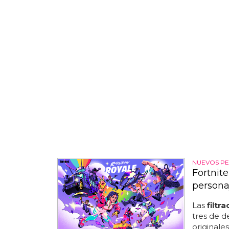
NUEVOS PE
Fortnite
persona
Las
filtr
tres de d
originale