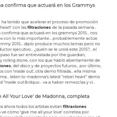
 confirma que actuará en los Grammys
ha tenido que acelerar el proceso de promoción
 heart' con las
filtraciones
de la pasada semana...
confirma que actuará en los grammys 2015... nos
 con lo más importante... probablemente actúe
rammy 2015... diplo produce muchos temas pero no
uctor ejecutivo... ¿quién se le unirá este 2015?... el
 paso fue ser entrevistada por the guardian,
 y rolling stone, con los que habló abiertamente de
ciones
, del disco y de proyectos futuros... por último,
 con 'inside out', otra demo filtrada... ella misma
ema... listen to madonna’s latest “rebel heart” demo
d “inside out:&rdquo... va a haber remezclas y ví...
A
e All Your Love' de Madonna, completa
si ahora todos los artistas evitan
filtraciones
e cómo 'give me all your love' corretea por