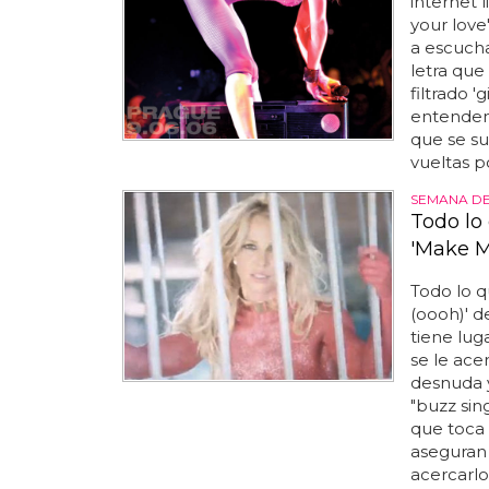
internet 
your lov
a escuch
letra que 
filtrado 
entendem
que se su
vueltas p
SEMANA DE
Todo lo
'Make M
Todo lo 
(oooh)' de
tiene lug
se le ace
desnuda y
"buzz sing
que toca 
aseguran 
acercarlo