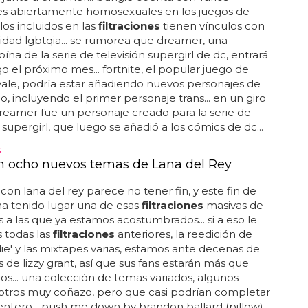
es abiertamente homosexuales en los juegos de
 los incluidos en las
filtraciones
tienen vínculos con
dad lgbtqia... se rumorea que dreamer, una
ína de la serie de televisión supergirl de dc, entrará
go el próximo mes... fortnite, el popular juego de
yale, podría estar añadiendo nuevos personajes de
go, incluyendo el primer personaje trans... en un giro
dreamer fue un personaje creado para la serie de
n supergirl, que luego se añadió a los cómics de dc...
S
ran ocho nuevos temas de Lana del Rey
 con lana del rey parece no tener fin, y este fin de
a tenido lugar una de esas
filtraciones
masivas de
 a las que ya estamos acostumbrados... si a eso le
todas las
filtraciones
anteriores, la reedición de
die' y las mixtapes varias, estamos ante decenas de
 de lizzy grant, así que sus fans estarán más que
s... una colección de temas variados, algunos
 otros muy coñazo, pero que casi podrían completar
entero... push me down by brandon ballard (pillow)...