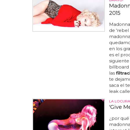
Madonna
2015
Madonna 
de 'rebel
madonna 
quedamos
en los g
es el prod
siguiente
billboard
las
filtra
te dejamos
saca el t
leak calle
LA LOCUR
'Give M
¿por qué 
madonna v