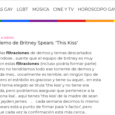
AS GAY
LGBT
MÚSICA
CINE Y TV
HOROSCOPO GA
 A DEMO
emo de Britney Spears: 'This Kiss'
 las
filtraciones
de demos y temas descartados
ndose... suerte que el equipo de britney es muy
con estas
filtraciones
(incluso podría formar parte)
ino no tendríamos todo ese torrente de demos y
a mes... vocalmente es terrible, sin ningún tipo de
ero el estribillo es gracioso y tiene su aquel... en esta
 tema elegido se titula 'this kiss' y no tiene era
da, pero podríamos asegurar que pertenece a la
a lisa'... aquí tienes 'this kiss' de la madre de sean
y jayden james: ... cada semana decimos lo mismo:
pears está a punto de firmar para 'x factor', pero
e cada vez la confirmación está más cerca...