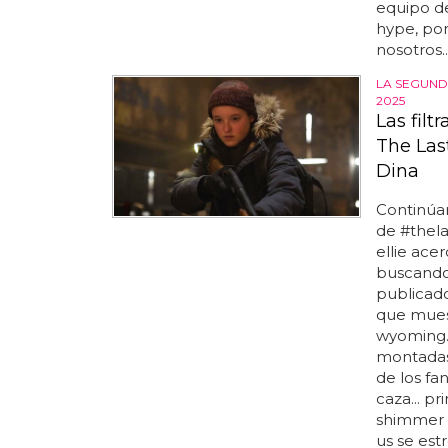
equipo de
hype, por
nosotros..
LA SEGUND
2025
Las fil
The Las
Dina
Continúa
de #thela
ellie ace
buscando 
publicado
que muest
wyoming..
montadas 
de los fa
caza... p
shimmer h
us se estr