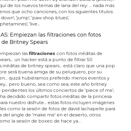
aquí de los nuevos temas de lana del rey: ... nada más
nos que ocho canciones, con los siguientes títulos:
down', 'jump', 'paw shop blues',
etamines', 'live...
S: Empiezan las filtraciones con fotos
s de Britney Spears
 empiezan las
filtraciones
con fotos inéditas de
ears... un hacker está a punto de filtrar 50
 inéditas de britney spears... está claro que una pop
pre será buena amiga de su peluquero, por su
en... quizá hubiéramos preferido menos eventos y
ey... pero bueno, sea como sea, este año britney
e pendientes los últimos conciertos de 'piece of me',
 ha decidido compartir fotos inéditas de la princesa
ara nuestro disfrute... estas fotos incluyen imágenes
les como la sesión de fotos de david lachapelle para
a del single de 'make me' en el desierto, otros
como la sesión de boxeo de hace ya...