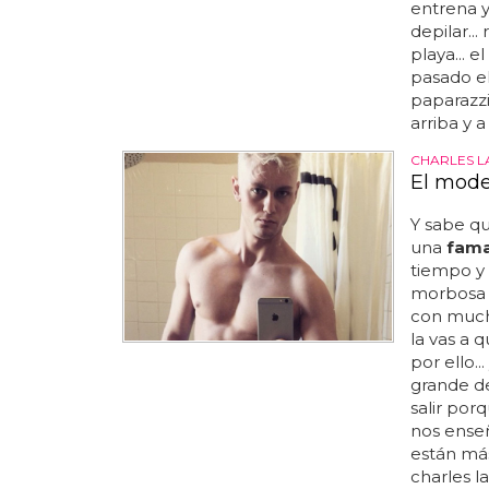
entrena 
depilar..
playa... 
pasado el
paparazzi
arriba y a
CHARLES 
El mode
Y sabe q
una
fam
tiempo y 
morbosa p
con much
la vas a 
por ello.
grande de
salir por
nos ense
están más
charles l