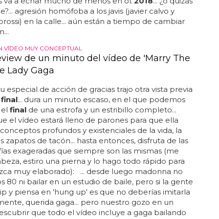
es va a echar mucho de menos en ot
2018
... ¿o quizás
e?... agresión homófoba a los javis (javier calvo y
brossi) en la calle... aún están a tiempo de cambiar
...
UN VÍDEO MUY CONCEPTUAL
eview de un minuto del vídeo de 'Marry The
de Lady Gaga
u especial de acción de gracias trajo otra vista previa
o
final
... dura un minuto escaso, en el que podemos
 el
final
de una estrofa y un estribillo completo...
e el vídeo estará lleno de parones para que ella
conceptos profundos y existenciales de la vida, la
s zapatos de tacón... hasta entonces, disfruta de las
fías exageradas que siempre son las mismas (me
abeza, estiro una pierna y lo hago todo rápido para
zca muy elaborado): ... desde luego madonna no
s 80 ni bailar en un estudio de baile, pero si la gente
lip y piensa en 'hung up' es que no deberías imitarla
mente, querida gaga... pero nuestro gozo en un
escubrir que todo el vídeo incluye a gaga bailando