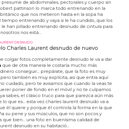
y presume de abdominales, pectorales y cuerpo sin
. robert pattinson lo marca todo entrenando en la
el británico que nos metieron hasta en la sopa ha
 tiempo entrenando y vaya si le ha cundido, que los
 le han pillado entrenando desnudo de cintura para
 nosotros nos está...
LAURENT DESNUDO
lo Charles Laurent desnudo de nuevo
ue colgar fotos completamente desnudo le va a dar
a
que de otra manera le costaría mucho más
dinero conseguir... prepárate, que la foto es muy
ero también es muy explícita, así que entra aquí
o cuidado, pero te avisamos que cuando la veas te
querer poner de fondo en el móvil y no te culpamos
.. ya sabes, el clásico truco para que parezca aún más
 lo que es... esta vez charles laurent desnudo va a
que él quiere y porque él controla la forma en la que
ña su pene y sus músculos, que no son pocos y
 que bien... una foto en buenísima calidad de
aurent desnudo en su habitació...