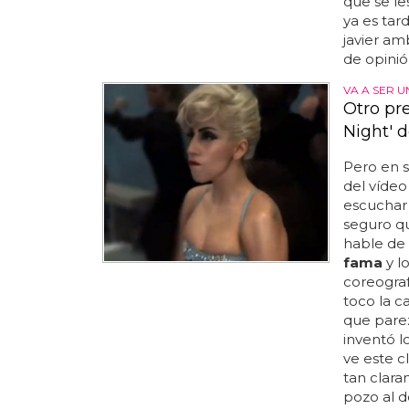
que se l
ya es tard
javier am
de opinión
VA A SER 
Otro pr
Night' 
Pero en s
del víde
escuchar
seguro qu
hable de 
fama
y lo
coreogra
toco la c
que pare
inventó lo
ve este c
tan clara
pozo al d