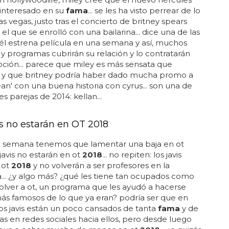
 interesado en su
fama
... se les ha visto perrear de lo
as vegas, justo tras el concierto de britney spears
 el que se enrolló con una bailarina... dice una de las
"él estrena película en una semana y así, muchos
 y programas cubrirán su relación y lo contratarán
ción... parece que miley es más sensata que
. y que britney podría haber dado mucha promo a
jean' con una buena historia con cyrus... son una de
es parejas de 2014: kellan...
is no estarán en OT 2018
a semana tenemos que lamentar una baja en ot
s javis no estarán en ot
2018
... no repiten: los javis
 ot
2018
y no volverán a ser profesores en la
.. ¿y algo más? ¿qué les tiene tan ocupados como
olver a ot, un programa que les ayudó a hacerse
s famosos de lo que ya eran? podría ser que en
los javis están un poco cansados de tanta
fama
y de
icas en redes sociales hacia ellos, pero desde luego