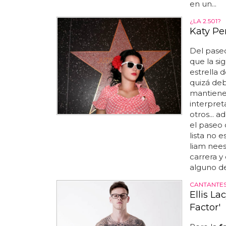
en un...
¿LA 2.501?
Katy Per
Del pase
que la sig
estrella 
quizá deb
mantiene 
interpret
otros... a
el paseo 
lista no e
liam nees
carrera y
alguno de 
CANTANTE
Ellis L
Factor'