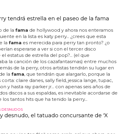
ry tendrá estrella en el paseo de la fama
o de la
fama
de hollywood y ahora nos enteramos
uiente en la lista es katy perry... ¿crees que esta
de la
fama
es merecida para perry tan pronto? ¿o
erían esperarse a ver si con el tercer disco
el estatus de estrella del pop?... (el que
aba la canción de los cazafantasmas) entre muchos
demás de la perry, otros artistas tendrán su lugar en
de la
fama
, que tendrán que alargarlo, porque la
s corta: claire danes, sally field, jessica lange, tupac,
on y hasta ray parker jr... con apenas seis años de
 dos discos a sus espaldas, es inevitable acordarse de
los tantos hits que ha tenido la perry...
S DESNUDOS
acy desnudo, el tatuado concursante de 'X