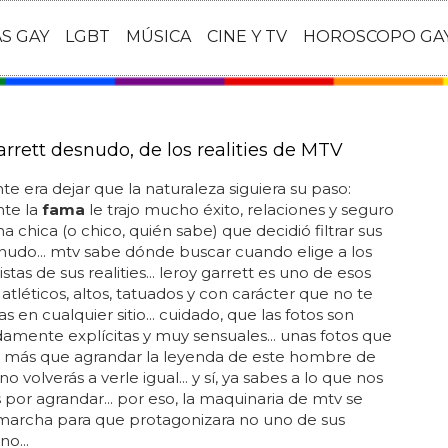
AS GAY
LGBT
MÚSICA
CINE Y TV
HOROSCOPO GA
arrett desnudo, de los realities de MTV
nte era dejar que la naturaleza siguiera su paso:
te la
fama
le trajo mucho éxito, relaciones y seguro
a chica (o chico, quién sabe) que decidió filtrar sus
nudo... mtv sabe dónde buscar cuando elige a los
tas de sus realities... leroy garrett es uno de esos
tléticos, altos, tatuados y con carácter que no te
s en cualquier sitio... cuidado, que las fotos son
mente explícitas y muy sensuales... unas fotos que
 más que agrandar la leyenda de este hombre de
.. no volverás a verle igual... y sí, ya sabes a lo que nos
 por agrandar... por eso, la maquinaria de mtv se
marcha para que protagonizara no uno de sus
no...