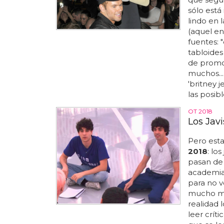
sólo está
lindo en l
(aquel en
fuentes: 
tabloides
de promo
muchos..
'britney 
las posibl
OT 2018
Los Jav
Pero est
2018
: lo
pasan de
academia.
para no v
mucho má
realidad 
leer crít