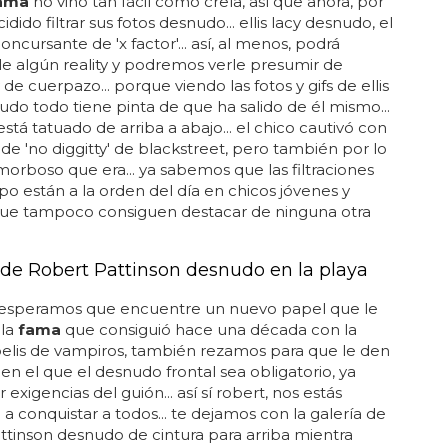
ama
no vino tan fácil como creía, así que ahora, por
cidido filtrar sus fotos desnudo... ellis lacy desnudo, el
oncursante de 'x factor'... así, al menos, podrá
le algún reality y podremos verle presumir de
 de cuerpazo... porque viendo las fotos y gifs de ellis
udo todo tiene pinta de que ha salido de él mismo...
stá tatuado de arriba a abajo... el chico cautivó con
 de 'no diggitty' de blackstreet, pero también por lo
orboso que era... ya sabemos que las filtraciones
ipo están a la orden del día en chicos jóvenes y
ue tampoco consiguen destacar de ninguna otra
o de Robert Pattinson desnudo en la playa
 esperamos que encuentre un nuevo papel que le
 la
fama
que consiguió hace una década con la
elis de vampiros, también rezamos para que le den
en el que el desnudo frontal sea obligatorio, ya
 exigencias del guión... así sí robert, nos estás
 a conquistar a todos... te dejamos con la galería de
ttinson desnudo de cintura para arriba mientra