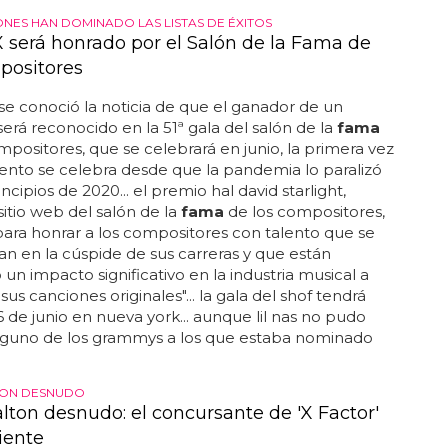
ONES HAN DOMINADO LAS LISTAS DE ÉXITOS
 X será honrado por el Salón de la Fama de
positores
 se conoció la noticia de que el ganador de un
rá reconocido en la 51ª gala del salón de la
fama
mpositores, que se celebrará en junio, la primera vez
ento se celebra desde que la pandemia lo paralizó
ncipios de 2020... el premio hal david starlight,
sitio web del salón de la
fama
de los compositores,
para honrar a los compositores con talento que se
n en la cúspide de sus carreras y que están
un impacto significativo en la industria musical a
sus canciones originales"... la gala del shof tendrá
16 de junio en nueva york... aunque lil nas no pudo
nguno de los grammys a los que estaba nominado
TON DESNUDO
lton desnudo: el concursante de 'X Factor'
iente