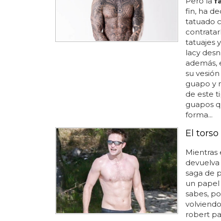
Pero la
f
fin, ha de
tatuado c
contratar
tatuajes y
lacy desn
además, e
su vesión
guapo y m
de este t
guapos q
forma...
El tors
Mientras
devuelva
saga de p
un papel 
sabes, por
volviendo
robert pa