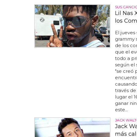
SUS CANCI
Lil Nas
los Com
El jueves
grammy se
de los co
que el ev
todo a pri
según el 
"se creó 
encuentra
causando 
través de 
lugar el 
ganar ni
este...
JACK WAL
Jack Wa
más cal