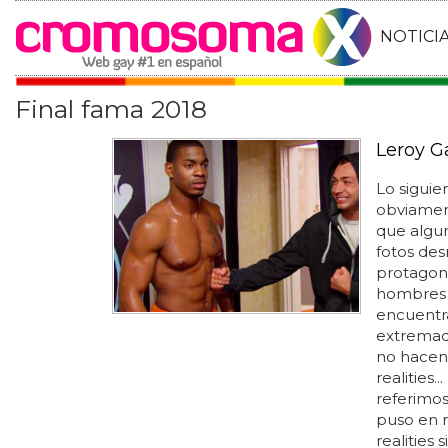
NOTICI
Final fama 2018
Leroy G
Lo siguie
obviamen
que algun
fotos des
protagonis
hombres a
encuentra
extremada
no hacen
realities.
referimos
puso en 
realities si