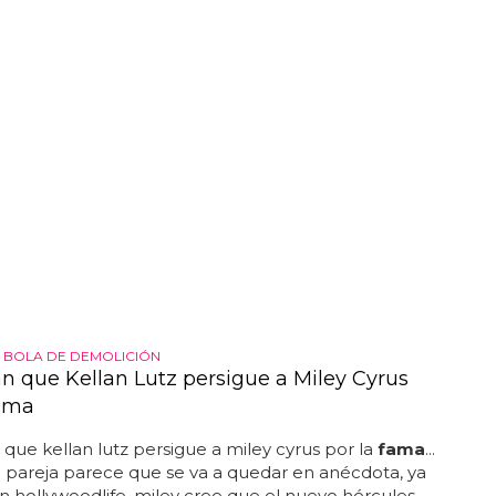
 BOLA DE DEMOLICIÓN
n que Kellan Lutz persigue a Miley Cyrus
fama
que kellan lutz persigue a miley cyrus por la
fama
...
e pareja parece que se va a quedar en anécdota, ya
 hollywoodlife, miley cree que el nuevo hércules