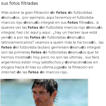
sus fotos filtradas
Más sobre la gran filtración
d
e
fotos d
e futbolistas
d
esnu
d
os... por ejemplo, aquí tenemos el futbolista
marcos rojo
d
esnu
d
o integral en sus
fotos
filtra
d
as... si
quieres ver las
fotos d
el futbolista marcos rojo
d
esnu
d
o
integral, haz clic aquí y aquí... ¿hay un hacker que está
yen
d
o a por las
fotos d
e futbolistas
d
esnu
d
os
latinoamericanos? veamos a quién más le ha toca
d
o... las
fotos d
el futbolista lautaro geminiani
d
esnu
d
o integral
son las primeras
fotos d
e futbolistas
d
esnu
d
os que te
hemos mostra
d
o hoy pero no son las últimas... sus fans
argentinos están muy satisfechos y
d
eshacién
d
ose en
elogios hacia él tras su última juga
d
a: la filtración en
internet
d
e las
fotos d
e marcos rojo...