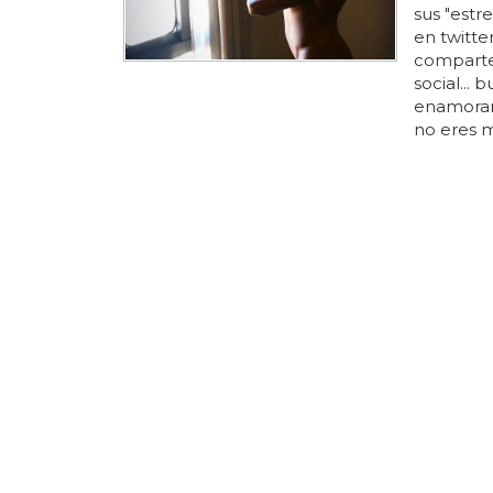
sus "estre
en twitte
compart
social... 
enamoraro
no eres m
cuerpo? a
cuerpo... 
para ver 
PALIZA SH
'Gandía
denunci
Resulta 
por ejemp
a&ntil
de
;
que la co
las choni
participa
pelea
de
celos po