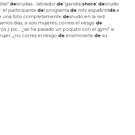
llas"
de
snudas... labrador
de
'gandía
shore
'
de
snudo
r: el participante
de
l programa
de
mtv espa&ntil
de
;a
e una foto completamente
de
snudo en la red
buenos dias, si sois mujeres, correis el riesgo
de
s ;) pic... ¿se ha pasado un poquito con el gym? si
ujer, ¿no corres el riesgo
de
enamorarte
de
su
sí es labrador al
de
snudo, todos a criticar su
un vistazo rápido a su perfil en la red social te servirá
que se saca
fotos
...
ORE
 Shore' empieza su rodaje con una
a por agresión
que una
de
las concursantes (llamémosla esnuqui,
lo) propinó una paliza a una joven
de
19
os en la puerta
de
una discoteca
de
gandía... viendo
sa se ponía así
de
violenta, la productora se llevó a
s
de
'gandía
shore
'
de
vuelta a casa... tres
de
las
ntes
de
l programa
de
la mtv se acercaron en modo
gatas diciendo: "¿por qué nos llamáis putas? tenéis
rque estamos en un programa
de
televisión"...