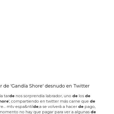
r de 'Gandía Shore' desnudo en Twitter
a tar
de
nos sorprendía labrador, uno
de
los
de
hore
', compartiendo en twitter más carne que
de
... mtv espa&ntil
de
;a se volverá a hacer
de
pago,
omento no hay que pagar para ver a algunas
de