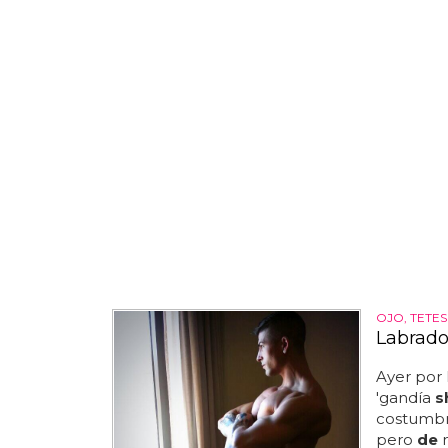
OJO, TETES
Labrado
Ayer por l
'gandía
s
costumbre
pero
de
m