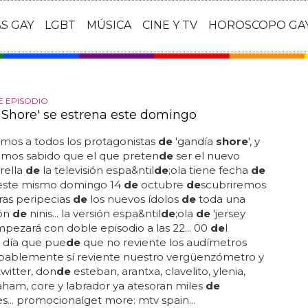
AS GAY
LGBT
MÚSICA
CINE Y TV
HOROSCOPO GA
 EPISODIO
 Shore' se estrena este domingo
mos a todos los protagonistas
de
'gandía
shore
', y
emos sabido que el que preten
de
ser el nuevo
trella
de
la televisión espa&ntil
de
;ola tiene fecha
de
 este mismo domingo 14
de
octubre
de
scubriremos
ras peripecias
de
los nuevos ídolos
de
toda una
ón
de
ninis... la versión espa&ntil
de
;ola
de
'jersey
mpezará con doble episodio a las 22... 00
de
l
 día que pue
de
que no reviente los audímetros
bablemente sí reviente nuestro vergüenzómetro y
twitter, don
de
esteban, arantxa, clavelito, ylenia,
aham, core y labrador ya atesoran miles
de
s... promocionalget more: mtv spain...