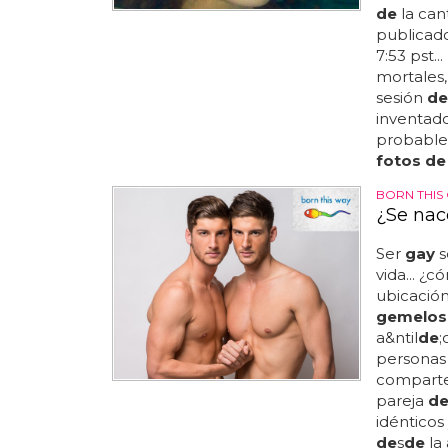
de
la can
publicad
7:53 pst.
mortales
sesión
de
inventad
probablem
fotos de
BORN THIS
¿Se nac
Ser
gay
s
vida... ¿
ubicació
gemelos
a&ntil
de
;
persona
comparte
pareja
de
idénticos
de
s
de
la 