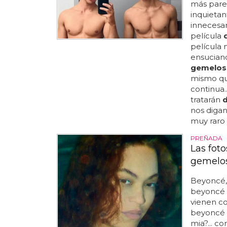
más parec
inquietan
innecesar
película
película 
ensucian
gemelos
mismo qu
continua.
tratarán
nos diga
muy raro 
PREÑADA
Las fot
gemelos
Beyoncé
beyoncé
vienen c
beyoncé
mia?... co