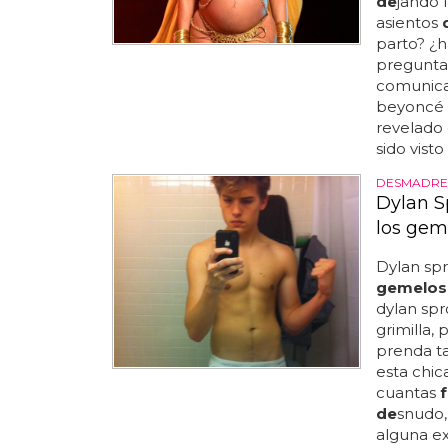
de
jando 
asientos
parto? ¿h
pregunta
comunica
beyoncé
revelado
sido visto
DESMADRE 
Dylan S
los gem
Dylan sp
gemelos
dylan sp
grimilla,
prenda ta
esta chic
cuantas
de
snudo,
alguna e