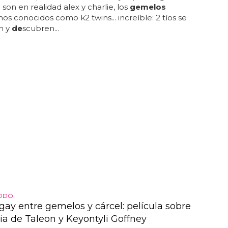
 son en realidad alex y charlie, los
gemelos
nos conocidos como k2 twins... increíble: 2 tíos se
n y
de
scubren...
TODO
gay entre gemelos y cárcel: película sobre
ria de Taleon y Keyontyli Goffney