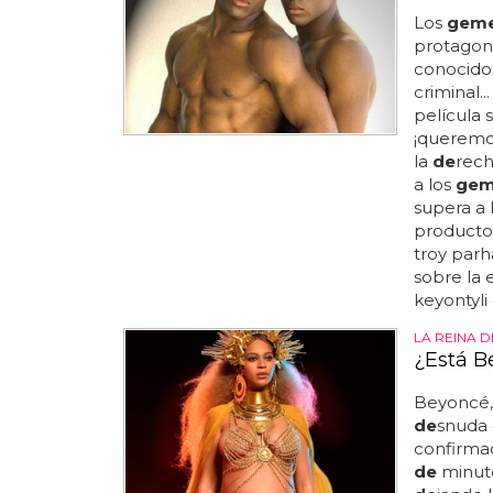
Los
geme
protagoni
conocid
criminal.
película 
¡queremos
la
de
rech
a los
gem
supera a 
producto
troy parh
sobre la 
keyontyli
LA REINA 
¿Está B
Beyoncé
de
snuda
confirma
de
minuto