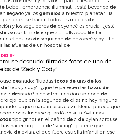
la casa
de
beverly hills
de
la pareja llevando dos
de
bebé... emergencia illuminati: ¿está beyoncé
de
an llegado ya los
gemelos
a nuestro planeta?... la
 que ahora se hacen todos los medios
de
ción y los seguidores
de
beyoncé es crucial: ¿está
de
parto? tmz dice que sí... hollywood life ha
 que el equipo
de
seguridad
de
beyoncé y jay z ha
 a las afueras
de
un hospital
de
...
DISNEY
prouse desnudo: filtradas fotos de uno de
elos de 'Zack y Cody'
rouse
de
snudo: filtradas
fotos de
uno
de
los
 de
'zack y cody'... ¿qué te parecen las
fotos de
rouse
de
snudo? a nosotros nos dan un poco
de
 pero ojo, que en la segunda
de
ellas no hay ninguna
pando lo que marcan esos calvin klein... parece que
a con pocas luces se guardó en su móvil unas
fotos
tipo grindr en el ba&ntil
de
;o
de
dylan sprouse
 tras hacer un poco
de
"sexting"... parece que
xnovia
de
dylan, el que fuera estrella infantil en ese