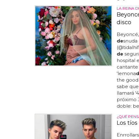
LA REINA 
Beyoncé
disco
Beyoncé
de
snuda
(@tidalhif
de
segur
hospital 
cantante
'lemona
the good 
sabe que 
llamará '4
próximo
doble: be
¿QUÉ PENS
Los tíos
Enrrollar