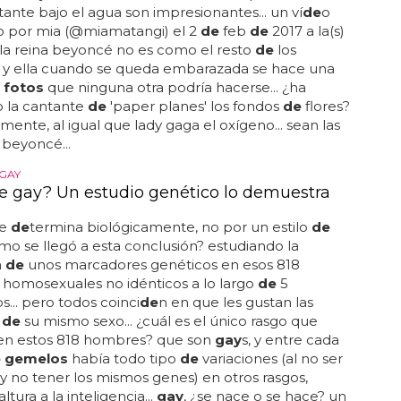
tante bajo el agua son impresionantes... un ví
de
o
o por mia (@miamatangi) el 2
de
feb
de
2017 a la(s)
.. la reina beyoncé no es como el resto
de
los
, y ella cuando se queda embarazada se hace una
 fotos
que ninguna otra podría hacerse... ¿ha
o la cantante
de
'paper planes' los fondos
de
flores?
ente, al igual que lady gaga el oxígeno... sean las
beyoncé...
 GAY
e gay? Un estudio genético lo demuestra
e
de
termina biológicamente, no por un estilo
de
cómo se llegó a esta conclusión? estudiando la
n
de
unos marcadores genéticos en esos 818
homosexuales no idénticos a lo largo
de
5
os... pero todos coinci
de
n en que les gustan las
s
de
su mismo sexo... ¿cuál es el único rasgo que
n estos 818 hombres? que son
gay
s, y entre cada
 gemelos
había todo tipo
de
variaciones (al no ser
 y no tener los mismos genes) en otros rasgos,
altura a la inteligencia...
gay
, ¿se nace o se hace? un