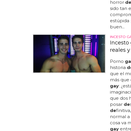
horror
d
sido tan 
comprom
estúpida 
buen...
INCESTO G
Incesto
reales 
Porno
ga
historia
d
que el 
más que 
gay
: ¿es
imaginaci
que dos
posar
de
de
finiti
normal a
cosa va m
gay
entr