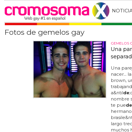
NOTICI
Fotos de gemelos gay
GEMELOS 
Una par
separad
Una pare
nacer... l
brown, u
trabajand
a&ntil
de
;
nombre se
te pue
de
hermanos
brasile&nt
largo tre
muchos ha