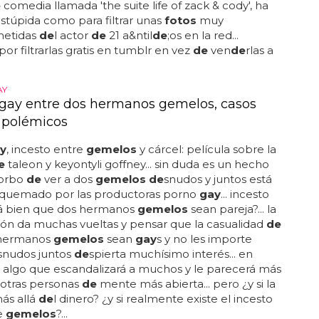
e
comedia llamada 'the suite life of zack & cody', ha
estúpida como para filtrar unas
fotos
muy
etidas
de
l actor
de
21 a&ntil
de
;os en la red...
por filtrarlas gratis en tumblr en vez
de
ven
de
rlas a
AY
 gay entre dos hermanos gemelos, casos
y polémicos
y
, incesto entre
gemelos
y cárcel: película sobre la
e
taleon y keyontyli goffney... sin duda es un hecho
morbo
de
ver a dos
gemelos de
snudos y juntos está
quemado por las productoras porno
gay
... incesto
tá bien que dos hermanos
gemelos
sean pareja?... la
ón da muchas vueltas y pensar que la casualidad
de
 hermanos
gemelos
sean
gay
s y no les importe
snudos juntos
de
spierta muchísimo interés... en
va, algo que escandalizará a muchos y le parecerá más
 otras personas
de
mente más abierta... pero ¿y si la
ás allá
de
l dinero? ¿y si realmente existe el incesto
e
gemelos
?...