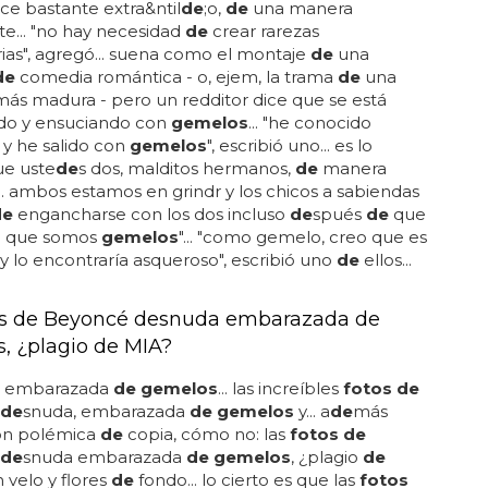
e bastante extra&ntil
de
;o,
de
una manera
te... "no hay necesidad
de
crear rarezas
ias", agregó... suena como el montaje
de
una
de
comedia romántica - o, ejem, la trama
de
una
más madura - pero un redditor dice que se está
do y ensuciando con
gemelos
... "he conocido
y he salido con
gemelos
", escribió uno... es lo
e uste
de
s dos, malditos hermanos,
de
manera
.. ambos estamos en grindr y los chicos a sabiendas
de
engancharse con los dos incluso
de
spués
de
que
n que somos
gemelos
"... "como gemelo, creo que es
y lo encontraría asqueroso", escribió uno
de
ellos...
os de Beyoncé desnuda embarazada de
, ¿plagio de MIA?
, embarazada
de gemelos
... las increíbles
fotos de
de
snuda, embarazada
de gemelos
y... a
de
más
on polémica
de
copia, cómo no: las
fotos de
de
snuda embarazada
de gemelos
, ¿plagio
de
n velo y flores
de
fondo... lo cierto es que las
fotos