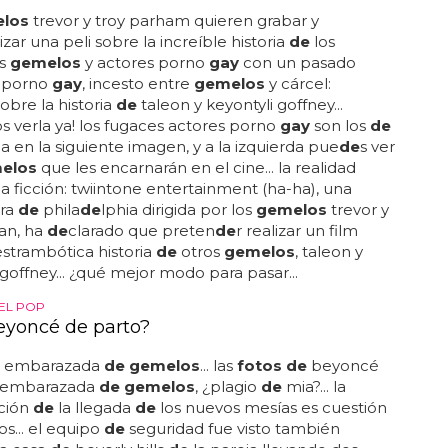
los
trevor y troy parham quieren grabar y
zar una peli sobre la increíble historia
de
los
os
gemelos
y actores porno
gay
con un pasado
.. porno
gay
, incesto entre
gemelos
y cárcel:
sobre la historia
de
taleon y keyontyli goffney...
 verla ya! los fugaces actores porno
gay
son los
de
a en la siguiente imagen, y a la izquierda pue
de
s ver
elos
que les encarnarán en el cine... la realidad
la ficción: twiintone entertainment (ha-ha), una
ra
de
phila
de
lphia dirigida por los
gemelos
trevor y
an, ha
de
clarado que preten
de
r realizar un film
estrambótica historia
de
otros
gemelos
, taleon y
 goffney... ¿qué mejor modo para pasar...
DEL POP
eyoncé de parto?
, embarazada
de gemelos
... las
fotos de
beyoncé
 embarazada
de gemelos
, ¿plagio
de
mia?... la
ción
de
la llegada
de
los nuevos mesías es cuestión
s... el equipo
de
seguridad fue visto también