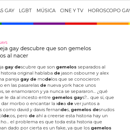
AS GAY
LGBT
MÚSICA
CINE Y TV
HOROSCOPO GA
GAYS
eja gay descubre que son gemelos
os al nacer
ja
gay de
scubre que son
gemelos
separados al
a historia original hablaba
de
jason osbourne y alex
na pareja
gay de
mo
de
los que se conocieron
o en las pasarelas
de
nueva york hace unos
os, se enamoraron y ya nunca se separaron... ¿qué
 le da al incesto entre
gemelos gay
s?... que sí, que
dar morbo o encantar la i
de
a
de
ver juntos a
 como david y daivis fernan
de
s,
gemelos de
snudos
il
de
;os, pero
de
ahí a creerse esta historia hay un
cho... el problema es que toda esta historia que
n dado por cierta es un fake, ya que los
gemelos