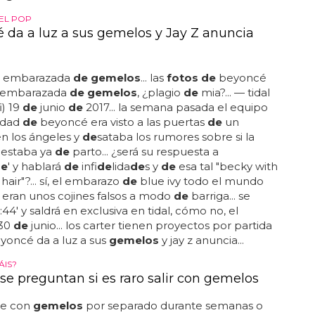
DEL POP
 da a luz a sus gemelos y Jay Z anuncia
, embarazada
de gemelos
... las
fotos de
beyoncé
 embarazada
de gemelos
, ¿plagio
de
mia?... — tidal
i) 19
de
junio
de
2017... la semana pasada el equipo
idad
de
beyoncé era visto a las puertas
de
un
en los ángeles y
de
sataba los rumores sobre si la
 estaba ya
de
parto... ¿será su respuesta a
de
' y hablará
de
infi
de
lida
de
s y
de
esa tal "becky with
hair"?... sí, el embarazo
de
blue ivy todo el mundo
eran unos cojines falsos a modo
de
barriga... se
:44' y saldrá en exclusiva en tidal, cómo no, el
 30
de
junio... los carter tienen proyectos por partida
yoncé da a luz a sus
gemelos
y jay z anuncia...
ÁIS?
 se preguntan si es raro salir con gemelos
se con
gemelos
por separado durante semanas o