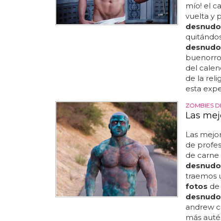
mío! el c
vuelta y 
desnudo
quitándos
desnudo
buenorro
del calen
de la reli
esta expe
ZOMBIES 
Las mej
Las mejo
de profe
de carne
desnudo
traemos u
fotos
de
desnudo
andrew c
más autén