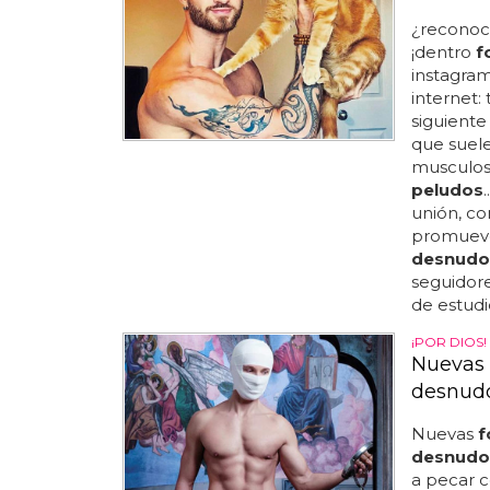
¿reconoc
¡dentro
f
instagram 
internet:
siguiente
que suele
musculoso
peludos
unión, c
promueve
desnudo
seguidore
de estudi
¡POR DIOS!
Nuevas 
desnud
Nuevas
f
desnudo
a pecar c