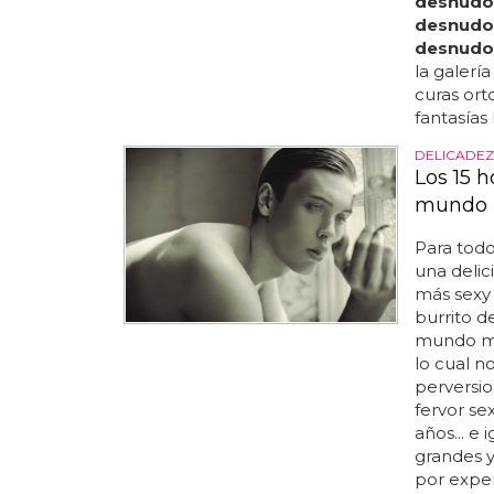
desnudo
desnudo
desnudo
la galería
curas or
fantasías
DELICADEZ
Los 15 
mundo
Para todo
una delic
más sexy
burrito d
mundo mu
lo cual n
perversi
fervor se
años... e
grandes 
por exper