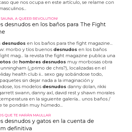
aso que nos ocupa en este artículo, se relame con
asculinos...
A SAUNA, A QUEER REVOLUTION!
 desnudos en los baños para The Fight
ne
 desnudos
en los baños para the fight magazine...
w: morbo y tíos buenos
desnudos
en los baños
fight mag... la revista the fight magazine publica una
fotos
de
hombres desnudos
muy morbosas obra
cunningham (¿primo de chris?), localizadas en el
iday health club ii... sexo gay sobándose todo,
paquetes sin dejar nada a la imaginación y
dose, los modelos
desnudos
danny dolan, rikki
garrett swann, danny axl, david rest y shawn morales
temperatura en la siguiente galería... unos baños /
e te pondrán muy húmedo...
OS QUE TE HARÁN MAULLAR
 desnudos y gatos en la cuenta de
am definitiva