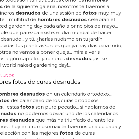
s
de la siguiente galería, nosotros te traemos a
dineros
desnudos
de una sesión de
fotos
muy, muy
te... multitud de
hombres desnudos
celebran el
ed gardening day cada año a principios de mayo...
íble que parezca existe: el día mundial de hacer
 desnudo... y tú, ¿harías nudismo en tu jardín
uidas tus plantitas?... si es que ya hay días para todo,
tros no vamos a poner queja... mira a ver si
s algún capullo... jardineros
desnudos
: ¡así se
l world naked gardening day!...
SNUDOS
ores fotos de curas desnudos
ombres desnudos
en un calendario ortodoxo...
otos
del calendario de los curas ortodoxos
s
... estas
fotos
son puro pecado... si hablamos de
snudos
no podemos obviar uno de los calendarios
res desnudos
que más ha triunfado durante los
ños... hoy en cromosomax te traemos una cuidada y
selección con las mejores
fotos
de curas