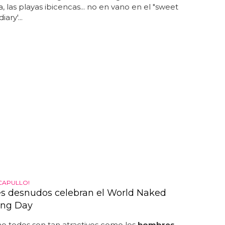
, las playas ibicencas... no en vano en el "sweet
iary'...
 CAPULLO!
 desnudos celebran el World Naked
ing Day
o todos son tan atractivos como los
hombres