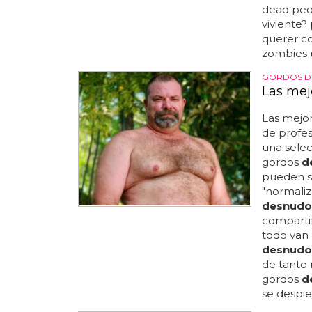
dead peop
viviente?
querer c
zombies
GORDOS D
Las mej
Las mejo
de profe
una selec
gordos
d
pueden se
"normaliz
desnudo
compartir
todo van 
desnudo
de tanto 
gordos
d
se despie