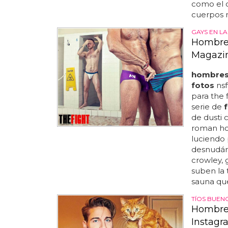
como el c
cuerpos m
GAYS EN L
Hombres
Magazi
hombres
fotos
nsf
para the 
serie de
de dusti 
roman hol
luciendo 
desnudán
crowley, 
suben la 
sauna qu
TÍOS BUEN
Hombres
Instagr