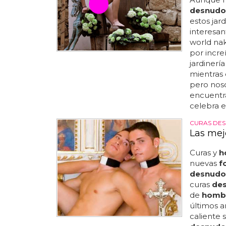
desnudo
estos jar
interesan
world nak
por incre
jardinería
mientras c
pero noso
encuentra
celebra e
CURAS DE
Las mej
Curas y
h
nuevas
f
desnudo
curas
de
de
homb
últimos a
caliente 