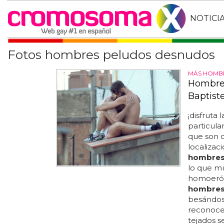
NOTICI
Fotos hombres peludos desnudos
MÁS HOMB
Hombres
Baptist
¡disfruta 
particula
que son 
localizac
hombres
lo que mu
homoeróti
hombres
besándose
reconocer
tejados s