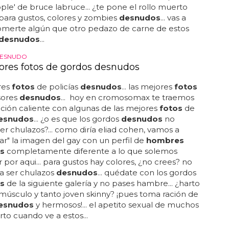
le' de bruce labruce... ¿te pone el rollo muerto
 para gustos, colores y zombies
desnudos
... vas a
omerte algún que otro pedazo de carne de estos
desnudos
...
ESNUDO
ores fotos de gordos desnudos
res
fotos
de policías
desnudos
... las mejores
fotos
sores
desnudos
... hoy en cromosomax te traemos
ción caliente con algunas de las mejores
fotos
de
esnudos
... ¿o es que los gordos
desnudos
no
r chulazos?... como diría eliad cohen, vamos a
ar" la imagen del gay con un perfil de
hombres
s
completamente diferente a lo que solemos
 por aqui... para gustos hay colores, ¿no crees? no
a ser chulazos
desnudos
... quédate con los gordos
s
de la siguiente galería y no pases hambre... ¿harto
músculo y tanto joven skinny? ¡pues toma ración de
esnudos
y hermosos!... el apetito sexual de muchos
rto cuando ve a estos...