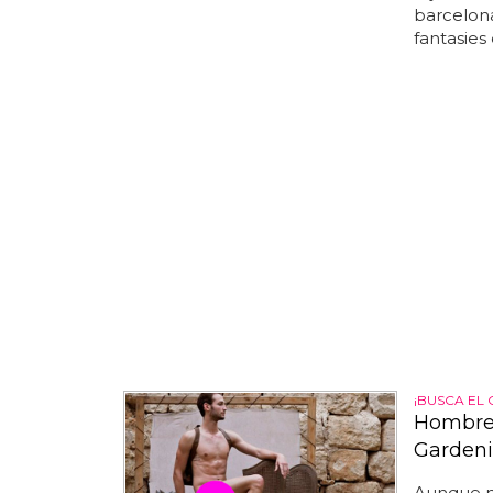
barcelona
fantasies d
¡BUSCA EL
Hombres
Garden
Aunque n