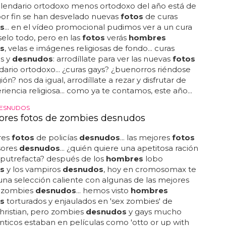
alendario ortodoxo menos ortodoxo del año está de
por fin se han desvelado nuevas
fotos
de curas
s
... en el vídeo promocional pudimos ver a un cura
elo todo, pero en las
fotos
verás
hombres
s
, velas e imágenes religiosas de fondo... curas
s y
desnudos
: arrodíllate para ver las nuevas
fotos
dario ortodoxo... ¿curas gays? ¿buenorros riéndose
gión? nos da igual, arrodíllate a rezar y disfrutar de
riencia religiosa... como ya te contamos, este año...
DESNUDOS
ores fotos de zombies desnudos
res
fotos
de policías
desnudos
... las mejores
fotos
sores
desnudos
... ¿quién quiere una apetitosa ración
 putrefacta? después de los
hombres
lobo
s
y los vampiros
desnudos
, hoy en cromosomax te
na selección caliente con algunas de las mejores
 zombies
desnudos
... hemos visto
hombres
s
torturados y enjaulados en 'sex zombies' de
hristian, pero zombies
desnudos
y gays mucho
ticos estaban en películas como 'otto or up with