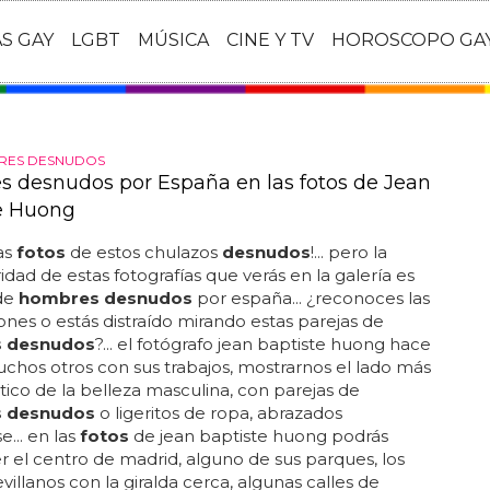
AS GAY
LGBT
MÚSICA
CINE Y TV
HOROSCOPO GA
RES DESNUDOS
 desnudos por España en las fotos de Jean
e Huong
las
fotos
de estos chulazos
desnudos
!... pero la
ridad de estas fotografías que verás en la galería es
de
hombres desnudos
por españa... ¿reconoces las
iones o estás distraído mirando estas parejas de
 desnudos
?... el fotógrafo jean baptiste huong hace
chos otros con sus trabajos, mostrarnos el lado más
co de la belleza masculina, con parejas de
 desnudos
o ligeritos de ropa, abrazados
... en las
fotos
de jean baptiste huong podrás
 el centro de madrid, alguno de sus parques, los
evillanos con la giralda cerca, algunas calles de