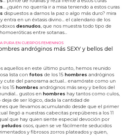
s
... ponte de rodillas y reza frente a estos curas
s
... ¿quién no querría ir a misa teniendo a estos curas
s
dispuestos a darnos la paz o algo más duro? mira
 y entra en un éxtasis divino... el calendario de los
todoxos
desnudos
, que nos muestra todo tipo de
 homoeróticas entre sotanas...
A PURA EN CUERPOS FEMENINOS
hombres andróginos más SEXY y bellos del
s aquellos en este último punto, hemos reunido
iosa lista con
fotos
de los 15
hombres
andróginos
 y cute del panorama actual... enamórate como un
e los 15
hombres
andróginos más sexy y bellos del
ndial... gustos en
hombres
hay tantos como culos,
o deja de ser lógico, dada la cantidad de
ones que llevamos acumulando desde que el primer
xual llegó a nuestras cabecitas prepúberes a los 11
 igual que hay quien siente especial devoción por
y
peludos
osos, quien se ve fácilmente seducidos
imentados y fibrosos zorros plateados y quien,