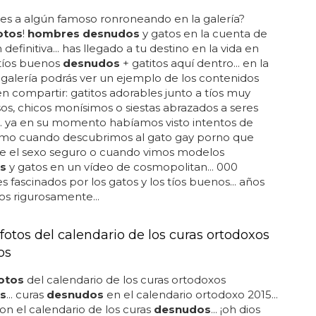
es a algún famoso ronroneando en la galería?
otos
!
hombres desnudos
y gatos en la cuenta de
definitiva... has llegado a tu destino en la vida en
 tíos buenos
desnudos
+ gatitos aquí dentro... en la
 galería podrás ver un ejemplo de los contenidos
n compartir: gatitos adorables junto a tíos muy
s, chicos monísimos o siestas abrazados a seres
... ya en su momento habíamos visto intentos de
omo cuando descubrimos al gato gay porno que
 el sexo seguro o cuando vimos modelos
s
y gatos en un vídeo de cosmopolitan... 000
s fascinados por los gatos y los tíos buenos... años
os rigurosamente...
fotos del calendario de los curas ortodoxos
os
otos
del calendario de los curas ortodoxos
s
... curas
desnudos
en el calendario ortodoxo 2015...
on el calendario de los curas
desnudos
... ¡oh dios