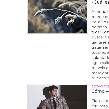
¿Cuál es
Aunque e
puede ocu
evitarán 
persona..
fríos?...
buscar tr
gangrena
tratamien
tus pies 
calentarl
agua cali
mezcla de
masajear 
puedes pr
BODAS CON
Cómo ve
Piensa en
riqueza y