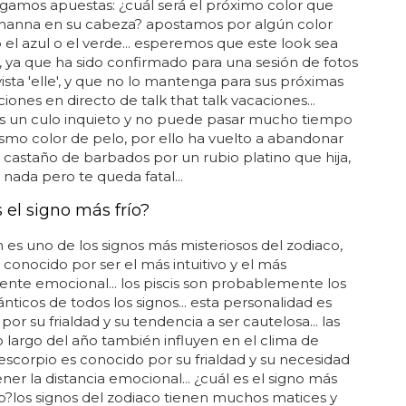
agamos apuestas: ¿cuál será el próximo color que
ihanna en su cabeza? apostamos por algún color
 el azul o el verde... esperemos que este look sea
 ya que ha sido confirmado para una sesión de fotos
vista 'elle', y que no lo mantenga para sus próximas
iones en directo de talk that talk vacaciones...
es un culo inquieto y no puede pasar mucho tiempo
smo color de pelo, por ello ha vuelto a abandonar
o castaño de barbados por un rubio platino que hija,
 nada pero te queda fatal...
 el signo más frío?
 es uno de los signos más misteriosos del zodiaco,
 conocido por ser el más intuitivo y el más
nte emocional... los piscis son probablemente los
ticos de todos los signos... esta personalidad es
or su frialdad y su tendencia a ser cautelosa... las
 lo largo del año también influyen en el clima de
 escorpio es conocido por su frialdad y su necesidad
er la distancia emocional... ¿cuál es el signo más
?los signos del zodiaco tienen muchos matices y