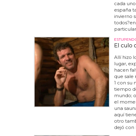
cada uno 
españa ta
invierno s
todos?en 
particular
ESTUPEND
El culo
Allí hizo 
lugar, ex
hacen falt
que sale 
1 con su 
tiempo de
mundo; om
el momen
una sauna 
aquí tien
otro tamb
dejó con 