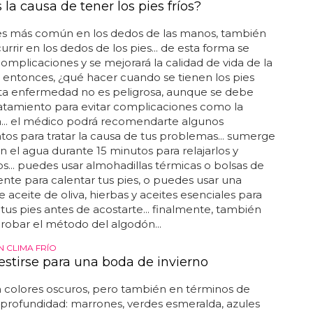
 la causa de tener los pies fríos?
s más común en los dedos de las manos, también
rrir en los dedos de los pies... de esta forma se
complicaciones y se mejorará la calidad de vida de la
. entonces, ¿qué hacer cuando se tienen los pies
 esta enfermedad no es peligrosa, aunque se debe
atamiento para evitar complicaciones como la
... el médico podrá recomendarte algunos
tos para tratar la causa de tus problemas... sumerge
en el agua durante 15 minutos para relajarlos y
os... puedes usar almohadillas térmicas o bolsas de
ente para calentar tus pies, o puedes usar una
 aceite de oliva, hierbas y aceites esenciales para
tus pies antes de acostarte... finalmente, también
obar el método del algodón...
 CLIMA FRÍO
stirse para una boda de invierno
 colores oscuros, pero también en términos de
 profundidad: marrones, verdes esmeralda, azules