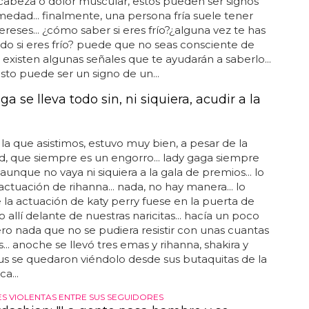
cabeza o dolor muscular, estos pueden ser signos
edad... finalmente, una persona fría suele tener
ereses... ¿cómo saber si eres frío?¿alguna vez te has
o si eres frío? puede que no seas consciente de
o existen algunas señales que te ayudarán a saberlo...
to puede ser un signo de un...
a se lleva todo sin, ni siquiera, acudir a la
a la que asistimos, estuvo muy bien, a pesar de la
d, que siempre es un engorro... lady gaga siempre
, aunque no vaya ni siquiera a la gala de premios... lo
 actuación de rihanna... nada, no hay manera... lo
 la actuación de katy perry fuese en la puerta de
o allí delante de nuestras naricitas... hacía un poco
ero nada que no se pudiera resistir con unas cuantas
... anoche se llevó tres emas y rihanna, shakira y
us se quedaron viéndolo desde sus butaquitas de la
a...
S VIOLENTAS ENTRE SUS SEGUIDORES