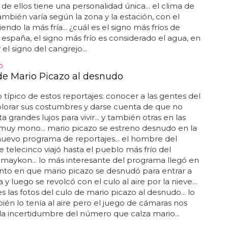
de ellos tiene una personalidad única... el clima de
mbién varía según la zona y la estación, con el
iendo la más fría... ¿cuál es el signo más fríos de
españa, el signo más frío es considerado el agua, en
 el signo del cangrejo...
O
 de Mario Picazo al desnudo
lo típico de estos reportajes: conocer a las gentes del
plorar sus costumbres y darse cuenta de que no
a grandes lujos para vivir... y también otras en las
muy mono... mario picazo se estreno desnudo en la
nuevo programa de reportajes... el hombre del
 telecinco viajó hasta el pueblo más frío del
aykon... lo más interesante del programa llegó en
to en que mario picazo se desnudó para entrar a
y luego se revolcó con el culo al aire por la nieve...
es las fotos del culo de mario picazo al desnudo... lo
ién lo tenía al aire pero el juego de cámaras nos
la incertidumbre del número que calza mario...