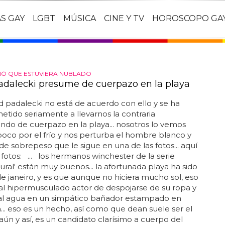
AS GAY
LGBT
MÚSICA
CINE Y TV
HOROSCOPO GA
NÓ QUE ESTUVIERA NUBLADO
adalecki presume de cuerpazo en la playa
d padalecki no está de acuerdo con ello y se ha
ido seriamente a llevarnos la contraria
do de cuerpazo en la playa... nosotros lo vemos
 poco por el frío y nos perturba el hombre blanco y
de sobrepeso que le sigue en una de las fotos... aquí
s fotos: ... los hermanos winchester de la serie
ural' están muy buenos... la afortunada playa ha sido
 de janeiro, y es que aunque no hiciera mucho sol, eso
al hipermusculado actor de despojarse de su ropa y
 al agua en un simpático bañador estampado en
.. eso es un hecho, así como que dean suele ser el
. aún y así, es un candidato clarísimo a cuerpo del