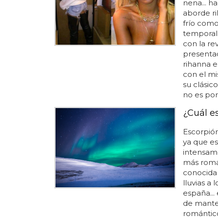
nena... h
aborde r
frío como
temporal,
con la re
presentac
rihanna 
con el mi
su clásic
no es por
¿Cuál es
Escorpión
ya que es
intensame
más román
conocida p
lluvias a
españa...
de manten
romántico