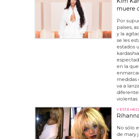
Kim Kar
muere d
Por supue
países, as
y la agita
se les es
estados u
kardashia
espectado
en la que
enmarcad
medidas co
va a lanz
diferente
violentas 
Y ESTÁ HE
Rihanna
No sólo e
de mary j 