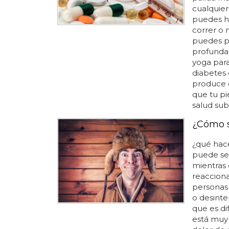
cualquier
puedes ha
correr o 
puedes pr
profunda,
yoga para
diabetes 
produce o
que tu pi
salud sub
¿Cómo s
¿qué hace
puede ser
mientras
reacciona
personas 
o desinte
que es dif
está muy 