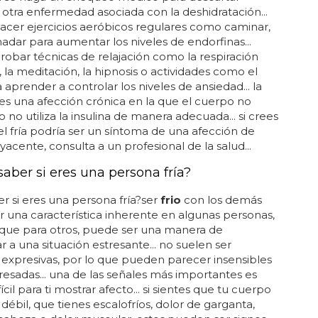
 otra enfermedad asociada con la deshidratación...
cer ejercicios aeróbicos regulares como caminar,
nadar para aumentar los niveles de endorfinas...
obar técnicas de relajación como la respiración
 la meditación, la hipnosis o actividades como el
 aprender a controlar los niveles de ansiedad... la
es una afección crónica en la que el cuerpo no
 no utiliza la insulina de manera adecuada... si crees
el fría podría ser un síntoma de una afección de
yacente, consulta a un profesional de la salud...
aber si eres una persona fría?
r si eres una persona fría?ser
frio
con los demás
 una característica inherente en algunas personas,
 que para otros, puede ser una manera de
r a una situación estresante... no suelen ser
expresivas, por lo que pueden parecer insensibles
resadas... una de las señales más importantes es
ícil para ti mostrar afecto... si sientes que tu cuerpo
débil, que tienes escalofríos, dolor de garganta,