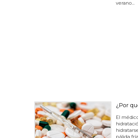
verano...
¿Por qué
El médic
hidrataci
hidratars
pálida fr