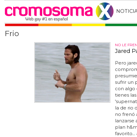
NOTICI
Frio
NO LE FRE
Jared P
Pero jare
compromet
presumien
sufrir un
con algo 
tienes la
'supernat
la de rio
no frenó 
lanzarse
plan h&m.
favorito..