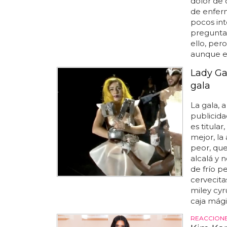
dolor de 
de enferm
pocos int
preguntad
ello, per
aunque es
Lady Gag
gala
La gala, 
publicida
es titular
mejor, la
peor, que
alcalá y n
de frío p
cervecitas
miley cyr
caja mágic
REACCIONE