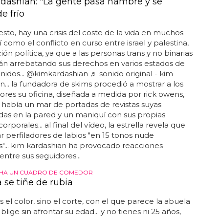
dashian: "La gente pasa hambre y se
e frío
sto, hay una crisis del coste de la vida en muchos
í como el conflicto en curso entre israel y palestina,
ción política, ya que a las personas trans y no binarias
tán arrebatando sus derechos en varios estados de
nidos... @kimkardashian ♬ sonido original - kim
n... la fundadora de skims procedió a mostrar a los
res su oficina, diseñada a medida por rick owens,
 había un mar de portadas de revistas suyas
as en la pared y un maniquí con sus propias
rporales... al final del vídeo, la estrella revela que
ar perfiladores de labios "en 15 tonos nude
s"... kim kardashian ha provocado reacciones
entre sus seguidores...
CHA UN CUADRO DE COMEDOR
 se tiñe de rubia
s el color, sino el corte, con el que parece la abuela
blige sin afrontar su edad... y no tienes ni 25 años,