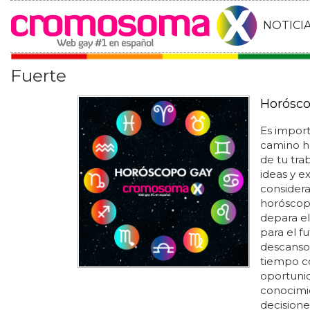
NOTICI
Fuerte
Horósco
Es impor
camino h
de tu tra
ideas y ex
considera
horóscopo
depara el
para el fu
descanso.
tiempo co
oportunid
conocimie
decisione