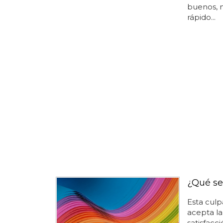
buenos, n
rápido...
¿Qué se
Esta cul
acepta la
satisfac