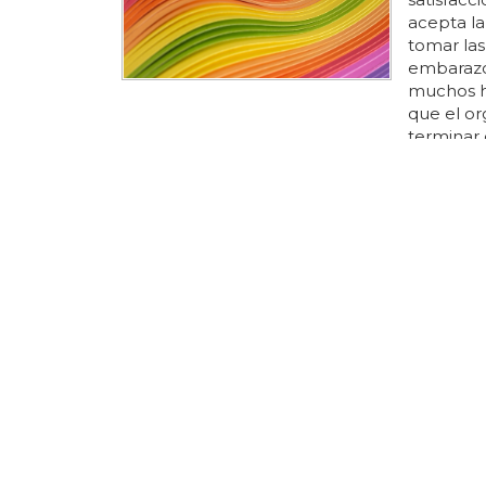
acepta la
tomar las
embarazo 
muchos h
que el or
terminar
muy satis
dentro de
y amor..
gran sati
persona..
hay algun
Horósco
Piscis: sé
no te dej
tienes la
preparado 
del armar
encuentr