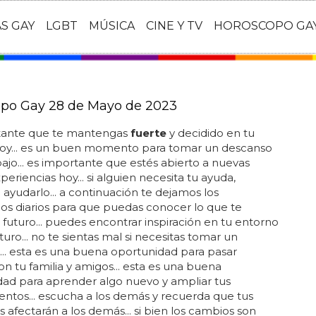
AS GAY
LGBT
MÚSICA
CINE Y TV
HOROSCOPO GA
po Gay 28 de Mayo de 2023
tante que te mantengas
fuerte
y decidido en tu
oy... es un buen momento para tomar un descanso
bajo... es importante que estés abierto a nuevas
periencias hoy... si alguien necesita tu ayuda,
 ayudarlo... a continuación te dejamos los
s diarios para que puedas conocer lo que te
 futuro... puedes encontrar inspiración en tu entorno
turo... no te sientas mal si necesitas tomar un
.. esta es una buena oportunidad para pasar
n tu familia y amigos... esta es una buena
ad para aprender algo nuevo y ampliar tus
ntos... escucha a los demás y recuerda que tus
s afectarán a los demás... si bien los cambios son