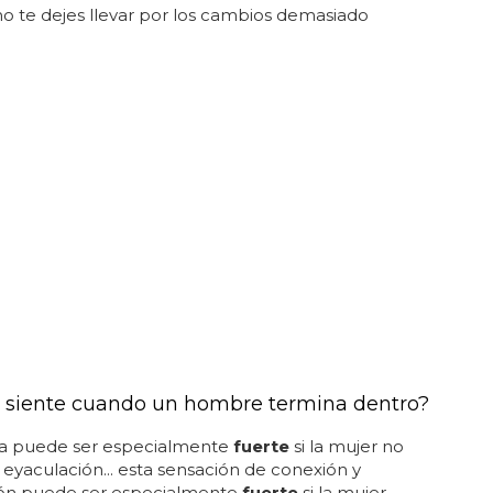
o te dejes llevar por los cambios demasiado
 siente cuando un hombre termina dentro?
pa puede ser especialmente
fuerte
si la mujer no
 eyaculación... esta sensación de conexión y
ción puede ser especialmente
fuerte
si la mujer