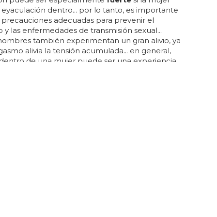
 eyaculación dentro... por lo tanto, es importante
 precauciones adecuadas para prevenir el
y las enfermedades de transmisión sexual...
ombres también experimentan un gran alivio, ya
gasmo alivia la tensión acumulada... en general,
 dentro de una mujer puede ser una experiencia
factoria para los hombres... para muchos, terminar
 una mujer es una expresión de profunda intimidad
. para empezar, muchos hombres experimentan una
sfacción, ya que es una forma de unirse a otra
. aunque hay muchos factores involucrados, aquí
as de...
po Gay 19 de Diciembre de 2023
fuerte
... serás más
fuerte
al enfrentar lo que sea...
es intimidar por la gente que te rodea y sé
fuerte
... si
 intención de salir del armario, debes estar
para enfrentar la crítica... si estás pensando en salir
io, no tengas miedo de hablar con los demás... si
as personas que te apoyen, podrás hacerlo con más