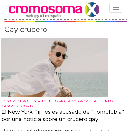
Toggle
navigat
Gay crucero
LOS CRUCEROS ESTÁN SIENDO VIGILADOS POR EL AUMENTO DE
CASOS DE COVID
El New York Times es acusado de "homofobia"
por una noticia sobre un crucero gay
Una compañía de
crucero
s
gay
ha calificado de