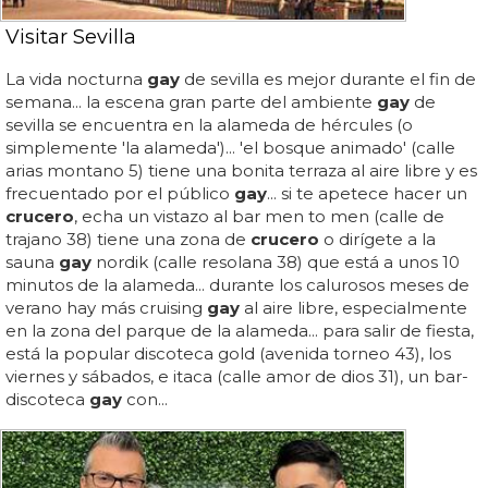
Visitar Sevilla
La vida nocturna
gay
de sevilla es mejor durante el fin de
semana... la escena gran parte del ambiente
gay
de
sevilla se encuentra en la alameda de hércules (o
simplemente 'la alameda')... 'el bosque animado' (calle
arias montano 5) tiene una bonita terraza al aire libre y es
frecuentado por el público
gay
... si te apetece hacer un
crucero
, echa un vistazo al bar men to men (calle de
trajano 38) tiene una zona de
crucero
o dirígete a la
sauna
gay
nordik (calle resolana 38) que está a unos 10
minutos de la alameda... durante los calurosos meses de
verano hay más cruising
gay
al aire libre, especialmente
en la zona del parque de la alameda... para salir de fiesta,
está la popular discoteca gold (avenida torneo 43), los
viernes y sábados, e itaca (calle amor de dios 31), un bar-
discoteca
gay
con...