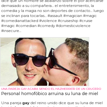
dice que un hombre se abalanzó sobre él por acercarse
demasiado a su compañera... el entretenimiento, la
comedia y la magia no son deportes de contacto... luego
se inclinan para tocarlas... #assault #magician #magic
#comedianattacked #violence #cruiseship #cruise
#magic #comedian #comedy #domesticviolence
#insecure...
UNA PAREJA GAY ACABA SIENDO EL HAZMERREÍR DE UN CRUCERO
Personal homofóbico arruina su luna de miel
Una pareja
gay
del reino unido dice que su luna de miel