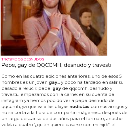
TRÓSPIDOS DESNUDOS
Pepe, gay de QQCCMH, desnudo y travesti
Como en las cuatro ediciones anteriores, uno de esos 5
hombres es un joven
gay
... y poco ha tardado en salir su
pasado a relucir: pepe,
gay
de qqccmh, desnudo y
travesti... empezamos con la carne: en su cuenta de
instagram ya hemos podido ver a pepe desnudo de
qqccmh, ya que va a las playas
nudistas
con sus amigos y
no se corta a la hora de compartir imágenes... después de
un largo descanso de dos años para el formato, anoche
volvía a cuatro '¿quién quiere casarse con mi hijo?', el