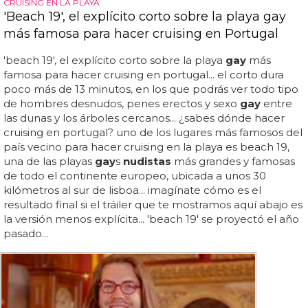
CRUISING EN LA PLAYA
'Beach 19', el explícito corto sobre la playa gay
más famosa para hacer cruising en Portugal
'beach 19', el explícito corto sobre la playa
gay
más
famosa para hacer cruising en portugal... el corto dura
poco más de 13 minutos, en los que podrás ver todo tipo
de hombres desnudos, penes erectos y sexo
gay
entre
las dunas y los árboles cercanos... ¿sabes dónde hacer
cruising en portugal? uno de los lugares más famosos del
país vecino para hacer cruising en la playa es beach 19,
una de las playas
gay
s
nudistas
más grandes y famosas
de todo el continente europeo, ubicada a unos 30
kilómetros al sur de lisboa... imagínate cómo es el
resultado final si el tráiler que te mostramos aquí abajo es
la versión menos explícita... 'beach 19' se proyectó el año
pasado...