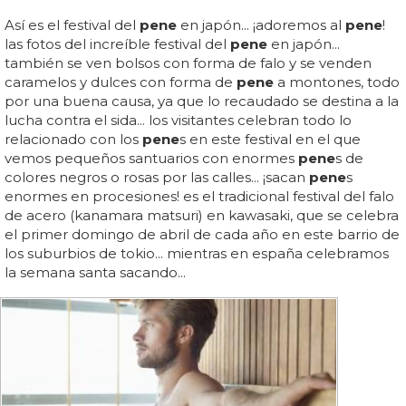
Así es el festival del
pene
en japón... ¡adoremos al
pene
!
las fotos del increíble festival del
pene
en japón...
también se ven bolsos con forma de falo y se venden
caramelos y dulces con forma de
pene
a montones, todo
por una buena causa, ya que lo recaudado se destina a la
lucha contra el sida... los visitantes celebran todo lo
relacionado con los
pene
s en este festival en el que
vemos pequeños santuarios con enormes
pene
s de
colores negros o rosas por las calles... ¡sacan
pene
s
enormes en procesiones! es el tradicional festival del falo
de acero (kanamara matsuri) en kawasaki, que se celebra
el primer domingo de abril de cada año en este barrio de
los suburbios de tokio... mientras en españa celebramos
la semana santa sacando...