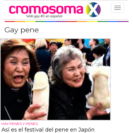
Toggle
navigat
Gay pene
HAY PENES Y PENES
Así es el festival del pene en Japón