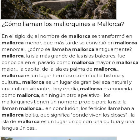
¿Cómo llaman los mallorquines a Mallorca?
En el siglo xiv, el nombre de
mallorca
se transformó en
mallorca
menor, que más tarde se convirtió en
mallorca
menorca... ¿cómo se llamaba
mallorca
antiguamente?
mallorca
, la isla más grande de las islas baleares, fue
conocida en el pasado como
mallorca
mayor o
mallorca
maior... la capital de la isla es palma de
mallorca
...
mallorca
es un lugar hermoso con mucha historia y
cultura...
mallorca
es un lugar de gran belleza natural y
una cultura vibrante... hoy en día,
mallorca
es conocida
como
mallorca
, sin ningún otro apelativo... los
mallorquines tienen un nombre propio para la isla; la
llaman
mallorca
... en conclusión, los fenicios llamaban a
mallorca
baltia, que significa "donde viven los dioses"... la
isla de
mallorca
es un lugar único con una cultura y una
lengua únicas...