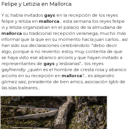
Felipe y Letizia en Mallorca
Y sí, había invitados
gays
en la recepción de los reyes
felipe y letizia en
mallorca
... esta semana los reyes felipe
vi y letizia organizaban en el palacio de la almudaina de
mallorca
su tradicional recepción veraniega, mucho más
informal que la que en su momento hacía juan carlos... así
han sido sus declaraciones celebrándolo: "debo decir
algo, porque si no reviento: estoy muy contenta de que
se haya visto ese abanico arcoiris y que hayan invitado a
representantes de
gays
y lesbianas"... los reyes
gayfriendly: ¿quién es el hombre de cresta rosa y abanico
arcoíris en su recepción en
mallorca
?... es alejandro
gómez saiz, presidente de ben amics, asociación lgbti de
las islas baleares...