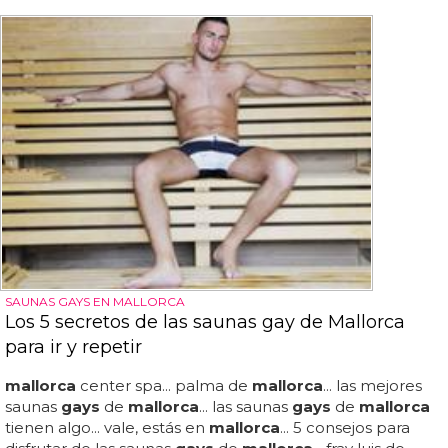
SAUNAS GAYS EN MALLORCA
Los 5 secretos de las saunas gay de Mallorca
para ir y repetir
mallorca
center spa... palma de
mallorca
... las mejores
saunas
gays
de
mallorca
... las saunas
gays
de
mallorca
tienen algo... vale, estás en
mallorca
... 5 consejos para