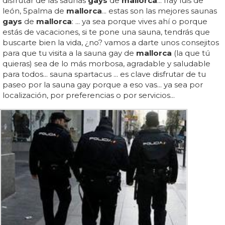
disfrutar de las saunas
gays
de
mallorca
... fray luis de
león, 5palma de
mallorca
... estas son las mejores saunas
gays
de
mallorca
: ... ya sea porque vives ahí o porque
estás de vacaciones, si te pone una sauna, tendrás que
buscarte bien la vida, ¿no? vamos a darte unos consejitos
para que tu visita a la sauna gay de
mallorca
(la que tú
quieras) sea de lo más morbosa, agradable y saludable
para todos... sauna spartacus ... es clave disfrutar de tu
paseo por la sauna gay porque a eso vas... ya sea por
localización, por preferencias o por servicios...