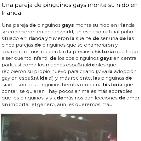
Una pareja de pingüinos gays monta su nido en
Irlanda
Una pareja
de
pingüinos
gays
monta su nido en ir
la
nda...
se conocieron en oceanworld, un espacio natural po
la
r
situado en ir
la
nda y tuvieron
la
suerte
de
ser una
de la
s
cinco parejas
de
pingüinos que se enamoraron y
aparearon... nos recuerdan
la
preciosa
historia
que llegó
a ser cuento infantil
de
los dos pingüinos
gays
en central
park, así como los machos espa&ntil
de
;oles que
recibieron su propio huevo para criarlo (¡viva
la
adopción
gay en espa&ntil
de
;a!) y, más reciente,
la
s pingüinas
de
israel... son dos pingüinos hembra con una
historia
que
contar: se quieren... hay pocos animales más adorables
que los pingüinos, y si a
de
más nos dan lecciones
de
amor
sin importar el género, aún les queremos má...