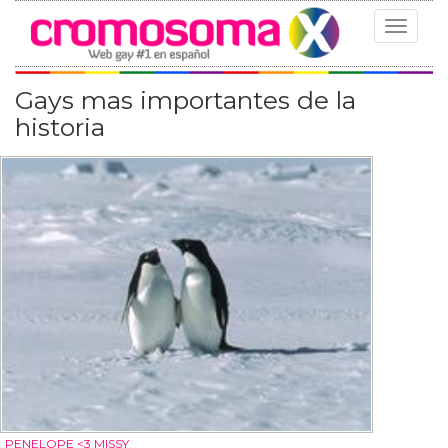
Toggle
navigat
Gays mas importantes de la
historia
PENELOPE <3 MISSY