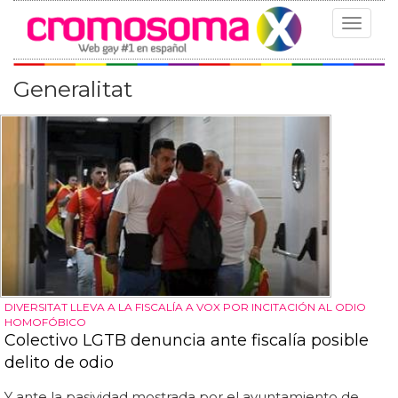
Toggle
navigat
Generalitat
DIVERSITAT LLEVA A LA FISCALÍA A VOX POR INCITACIÓN AL ODIO
HOMOFÓBICO
Colectivo LGTB denuncia ante fiscalía posible
delito de odio
Y ante la pasividad mostrada por el ayuntamiento de