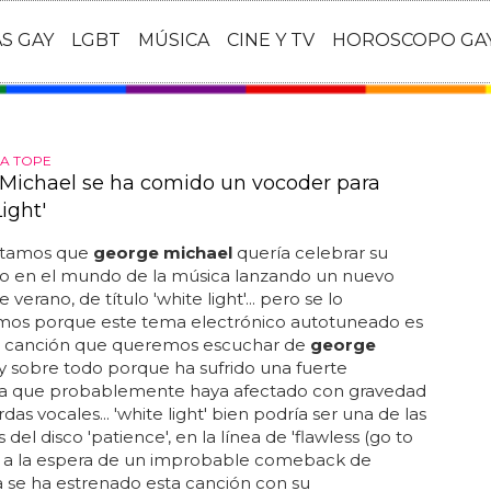
AS GAY
LGBT
MÚSICA
CINE Y TV
HOROSCOPO GA
A TOPE
Michael se ha comido un vocoder para
ight'
ntamos que
george michael
quería celebrar su
io en el mundo de la música lanzando un nuevo
e verano, de título 'white light'... pero se lo
os porque este tema electrónico autotuneado es
de canción que queremos escuchar de
george
 y sobre todo porque ha sufrido una fuerte
 que probablemente haya afectado con gravedad
das vocales... 'white light' bien podría ser una de las
del disco 'patience', en la línea de 'flawless (go to
'... a la espera de un improbable comeback de
 se ha estrenado esta canción con su