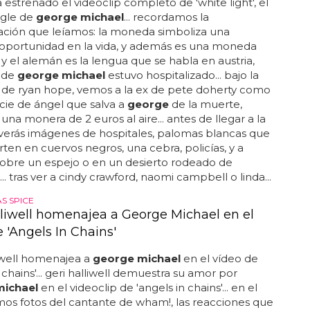
 estrenado el videoclip completo de 'white light', el
ngle de
george michael
... recordamos la
ación que leíamos: la moneda simboliza una
oportunidad en la vida, y además es una moneda
y el alemán es la lengua que se habla en austria,
nde
george michael
estuvo hospitalizado... bajo la
 de ryan hope, vemos a la ex de pete doherty como
ie de ángel que salva a
george
de la muerte,
una monera de 2 euros al aire... antes de llegar a la
erás imágenes de hospitales, palomas blancas que
rten en cuervos negros, una cebra, policías, y a
obre un espejo o en un desierto rodeado de
... tras ver a cindy crawford, naomi campbell o linda...
S SPICE
lliwell homenajea a George Michael en el
 'Angels In Chains'
iwell homenajea a
george michael
en el vídeo de
 chains'... geri halliwell demuestra su amor por
michael
en el videoclip de 'angels in chains'... en el
os fotos del cantante de wham!, las reacciones que