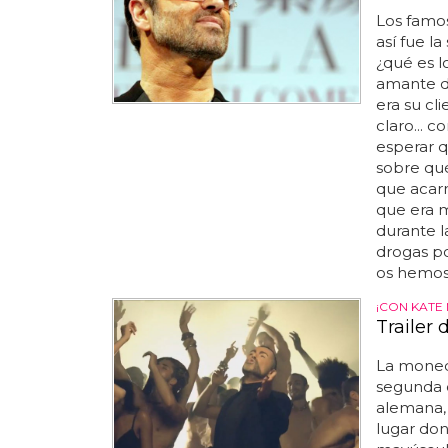
Los famo
así fue l
¿qué es 
amante 
era su cl
claro... c
esperar q
sobre qué
que acar
que era m
durante l
drogas por
os hemos 
¡CON KATE
Trailer 
La moneda
segunda 
alemana, 
lugar do