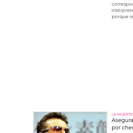
correspon
intérpret
porque su
LA MUERTE
Asegura
por ch