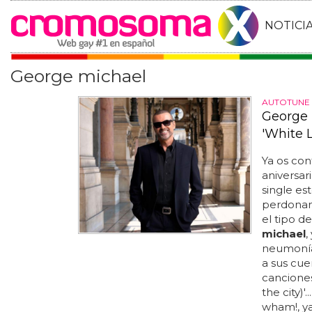
NOTICI
George michael
AUTOTUNE 
George 
'White L
Ya os co
aniversar
single est
perdonam
el tipo 
michael
,
neumonía
a sus cuer
canciones 
the city)
wham!, ya