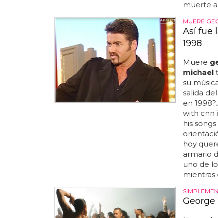
muerte al
MUERE GE
Así fue
1998
Muere
g
michael
t
su música
salida de
en 1998?.
with cnn 
his songs 
orientaci
hoy quer
armario d
uno de lo
mientras 
SIMPLEMEN
George 