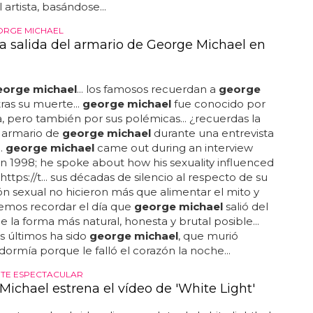
 artista, basándose...
ORGE MICHAEL
 la salida del armario de George Michael en
eorge michael
... los famosos recuerdan a
george
ras su muerte...
george michael
fue conocido por
, pero también por sus polémicas... ¿recuerdas la
l armario de
george michael
durante una entrevista
..
george michael
came out during an interview
in 1998; he spoke about how his sexuality influenced
https://t... sus décadas de silencio al respecto de su
ón sexual no hicieron más que alimentar el mito y
emos recordar el día que
george michael
salió del
e la forma más natural, honesta y brutal posible...
s últimos ha sido
george michael
, que murió
dormía porque le falló el corazón la noche...
TE ESPECTACULAR
Michael estrena el vídeo de 'White Light'