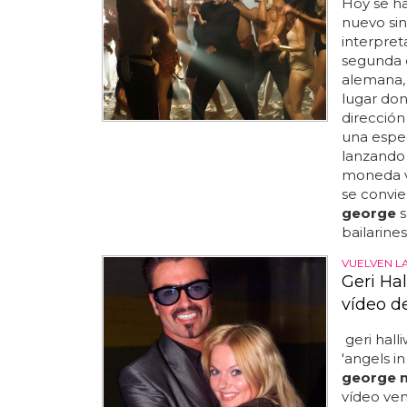
Hoy se ha
nuevo si
interpret
segunda 
alemana, 
lugar do
dirección
una espec
lanzando 
moneda v
se convie
george
s
bailarines
VUELVEN LA
Geri Ha
vídeo de
geri hall
'angels in
george 
vídeo vem