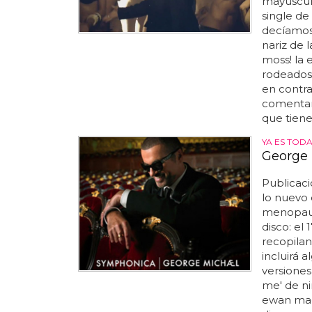
mayúscula
single de
decíamos 
nariz de 
moss! la 
rodeados
en contra
comentari
que tiene 
YA ES TOD
George 
Publicac
lo nuevo
menopaus
disco: el
recopilan
incluirá 
versiones
me' de ni
ewan macc