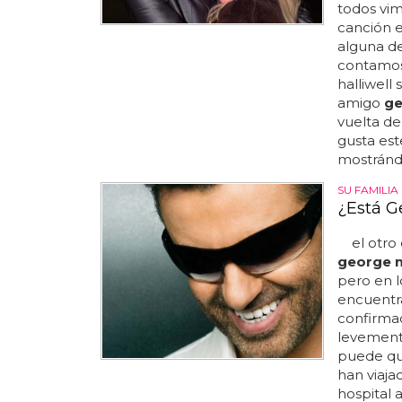
todos vim
canción e
alguna de
contamos,
halliwell 
amigo
ge
vuelta de
gusta este
mostrándo
SU FAMILIA
¿Está G
el otro d
george 
pero en l
encuentra
confirmad
levement
puede q
han viaja
hospital 