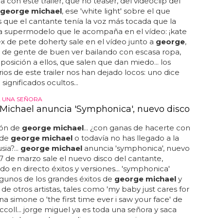
 con este trailer, que no teaser, del videoclip del
george michael
, ese 'white light' sobre el que
que el cantante tenía la voz más tocada que la
la supermodelo que le acompaña en el vídeo: ¡kate
ex de pete doherty sale en el vídeo junto a
george
,
 de gente de buen ver bailando con escasa ropa,
posición a ellos, que salen que dan miedo... los
os de este trailer nos han dejado locos: uno dice
significados ocultos...
A UNA SEÑORA
Michael anuncia 'Symphonica', nuevo disco
ión de
george michael
... ¿con ganas de hacerte con
 de
george michael
o todavía no has llegado a la
ia?...
george michael
anuncia 'symphonica', nuevo
 17 de marzo sale el nuevo disco del cantante,
do en directo éxitos y versiones... 'symphonica'
algunos de los grandes éxitos de
george michael
y
 de otros artistas, tales como 'my baby just cares for
na simone o 'the first time ever i saw your face' de
oll... jorge miguel ya es toda una señora y saca