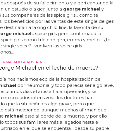
os después de su fallecimiento y a geri cantando la
n un estudio o a geri junto a
george michael
y
 sus compañeras de las spice girls... como te
 los beneficios por las ventas de este single de geri
se destinarán a la ong child line, la favorita de su
orge michael
... spice girls gem: confirmada la
 spice girls como trío con geri, emma y mel b... ¿te
 single spice?... vuelven las spice girls
nos...
 HA VIAJADO A AUSTRIA
eorge Michael en el lecho de muerte?
ía nos hacíamos eco de la hospitalización de
michael
por neumonía, y todo parecía ser algo leve,
os últimos días el artista ha empeorado, y se
 en cuidados intensivos... los doctores han
o que la situación es algo grave, pero que
e está mejorando, aunque muchos afirman que
ue
michael
esté al borde de la muerte, y por ello
do todos sus familiares más allegados hasta el
austríaco en el que se encuentra... desde su padre