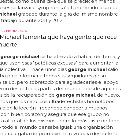
uestal, como buena diva que se precie: en menos
ses se lanzará 'symphonica', el prometido disco de
michael
grabado durante la gira del mismo nombre
trabajó durante 2011 y 2012...
 SU NEUMONÍA
Michael lamenta que haya gente que rece
muerte
o
george michael
se ha atrevido a hablar del tema, y
ue usen esas "patéticas excusas" para aumentar la
 colectiva... hace unos días
george michael
salió
stra para informar a todos sus seguidores de su
 salud, pero sobretodo para agradecerles el apoyo
eron desde todas partes del mundo... desde aquí nos
s de la recuperación de
george michael
, de nuevo,
os que los católicos ultraderechistas homófobos
bien la lección... reconoce conocer a muchos
s con buen corazón y asegura que ese grupo no
a al total de los mismos... pero lo más triste de todo
o todo el mundo pensaba igual: una organización
 se encargaba de promover el rezo para desearle la