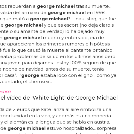
sos recuerdan a
george michael
tras su muerte...
a salida del armario de
george michael
en 1998...
lo que mató a
george michael
? ... paul stag, que fue
de
george michael
y que es escort (no deja claro si
iente o su amante de verdad) lo ha dejado muy
on
george michael
muerto y enterrado, era de
ue aparecieran los primeros rumores e hipótesis
 fue lo que causó la muerte al cantante británico,
reaba problemas de salud en los últimos años pero
uy joven para dejarnos... estoy 100% seguro de que
a noche de navidad, antes de su muerte, tenía
 casa"... "
george
estaba loco con el ghb... como ya
contado, el chemsex...
 MOSS!
del vídeo de 'White Light' de George Michael
 de 2 euros que kate lanza al aire simboliza una
oportunidad en la vida, y además es una moneda
y el alemán es la lengua que se habla en austria,
nde
george michael
estuvo hospitalizado... sorpresa