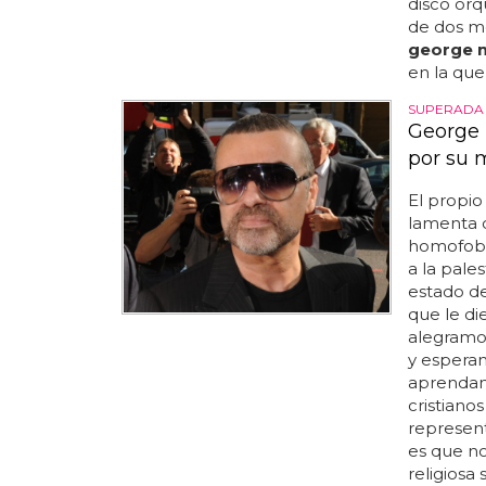
disco orq
de dos me
george 
en la que 
SUPERADA
George 
por su 
El propi
lamenta q
homofobia
a la pale
estado de
que le di
alegramo
y esperam
aprendan 
cristiano
represent
es que n
religiosa