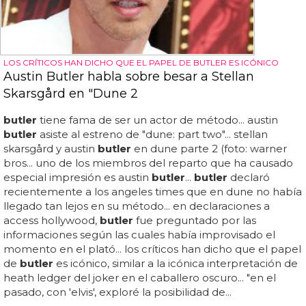
LOS CRÍTICOS HAN DICHO QUE EL PAPEL DE BUTLER ES ICÓNICO
Austin Butler habla sobre besar a Stellan
Skarsgård en "Dune 2
butler
tiene fama de ser un actor de método... austin
butler
asiste al estreno de "dune: part two"... stellan
skarsgård y austin
butler
en dune parte 2 (foto: warner
bros... uno de los miembros del reparto que ha causado
especial impresión es austin
butler
...
butler
declaró
recientemente a los angeles times que en dune no había
llegado tan lejos en su método... en declaraciones a
access hollywood,
butler
fue preguntado por las
informaciones según las cuales había improvisado el
momento en el plató... los críticos han dicho que el papel
de
butler
es icónico, similar a la icónica interpretación de
heath ledger del joker en el caballero oscuro... "en el
pasado, con 'elvis', exploré la posibilidad de...