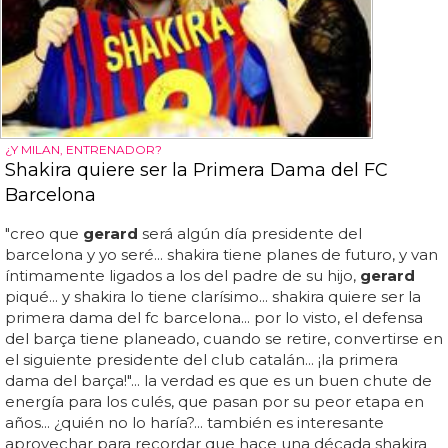
¿Y MILAN, ENTRENADOR?
Shakira quiere ser la Primera Dama del FC
Barcelona
"creo que
gerard
será algún día presidente del
barcelona y yo seré... shakira tiene planes de futuro, y van
íntimamente ligados a los del padre de su hijo,
gerard
piqué... y shakira lo tiene clarísimo... shakira quiere ser la
primera dama del fc barcelona... por lo visto, el defensa
del barça tiene planeado, cuando se retire, convertirse en
el siguiente presidente del club catalán... ¡la primera
dama del barça!"... la verdad es que es un buen chute de
energía para los culés, que pasan por su peor etapa en
años... ¿quién no lo haría?... también es interesante
aprovechar para recordar que hace una década shakira