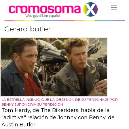
Toggle
navigat
Gerard butler
LA ESTRELLA INSINUÓ QUE LA OBSESIÓN DE SU PERSONAJE POR
BENNY SUPONDRÍA SU PERDICIÓN
Tom Hardy, de The Bikeriders, habla de la
"adictiva" relación de Johnny con Benny, de
Austin Butler