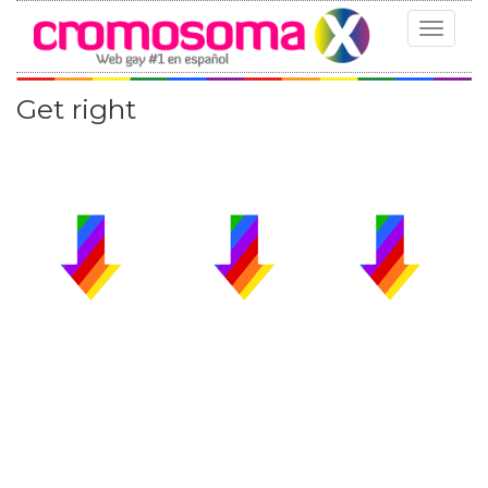
Toggle
navigat
Get right