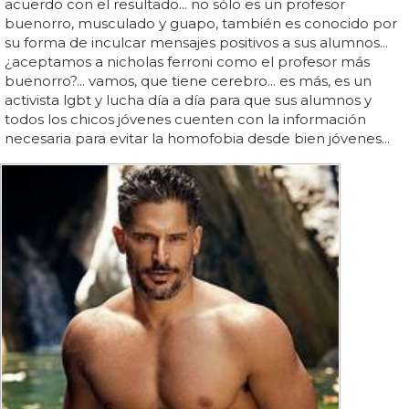
acuerdo con el resultado... no sólo es un profesor
buenorro, musculado y guapo, también es conocido por
su forma de inculcar mensajes positivos a sus alumnos...
¿aceptamos a nicholas ferroni como el profesor más
buenorro?... vamos, que tiene cerebro... es más, es un
activista lgbt y lucha día a día para que sus alumnos y
todos los chicos jóvenes cuenten con la información
necesaria para evitar la homofobia desde bien jóvenes...