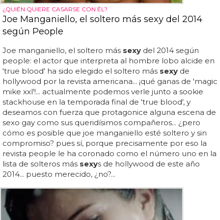
¿QUIÉN QUIERE CASARSE CON ÉL?
Joe Manganiello, el soltero más sexy del 2014
según People
Joe manganiello, el soltero más
sexy
del 2014 según
people: el actor que interpreta al hombre lobo alcide en
'true blood' ha sido elegido el soltero más
sexy
de
hollywood por la revista americana... ¡qué ganas de 'magic
mike xxl'!... actualmente podemos verle junto a sookie
stackhouse en la temporada final de 'true blood', y
deseamos con fuerza que protagonice alguna escena de
sexo gay como sus queridísimos compañeros... ¿pero
cómo es posible que joe manganiello esté soltero y sin
compromiso? pues sí, porque precisamente por eso la
revista people le ha coronado como el número uno en la
lista de solteros más
sexy
s de hollywood de este año
2014... puesto merecido, ¿no?...