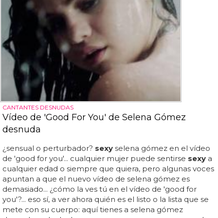
CANTANTES DESNUDAS
Vídeo de 'Good For You' de Selena Gómez
desnuda
¿sensual o perturbador?
sexy
selena gómez en el vídeo
de 'good for you'... cualquier mujer puede sentirse
sexy
a
cualquier edad o siempre que quiera, pero algunas voces
apuntan a que el nuevo vídeo de selena gómez es
demasiado... ¿cómo la ves tú en el vídeo de 'good for
you'?... eso sí, a ver ahora quién es el listo o la lista que se
mete con su cuerpo: aquí tienes a selena gómez