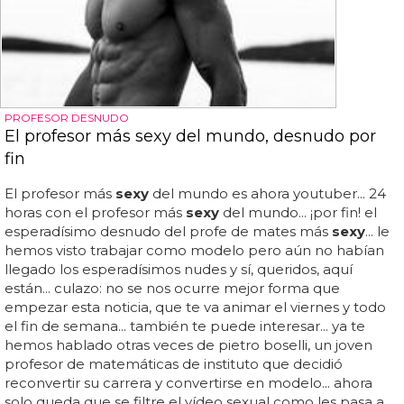
PROFESOR DESNUDO
El profesor más sexy del mundo, desnudo por
fin
El profesor más
sexy
del mundo es ahora youtuber... 24
horas con el profesor más
sexy
del mundo... ¡por fin! el
esperadísimo desnudo del profe de mates más
sexy
... le
hemos visto trabajar como modelo pero aún no habían
llegado los esperadísimos nudes y sí, queridos, aquí
están... culazo: no se nos ocurre mejor forma que
empezar esta noticia, que te va animar el viernes y todo
el fin de semana... también te puede interesar... ya te
hemos hablado otras veces de pietro boselli, un joven
profesor de matemáticas de instituto que decidió
reconvertir su carrera y convertirse en modelo... ahora
solo queda que se filtre el vídeo sexual como les pasa a