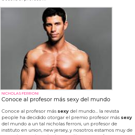
NICHOLAS FERRONI
Conoce al profesor más sexy del mundo
Conoce al profesor más
sexy
del mundo... la revista
people ha decidido otorgar el premio profesor más
sexy
del mundo a un tal nicholas ferroni, un profesor de
instituto en union, new jersey, y nosotros estamos muy de